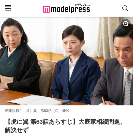
伊藤沙莉ら「虎に翼」第63話（C）NHK
【虎に翼 第63話あらすじ】大庭家相続問題、
解決せず