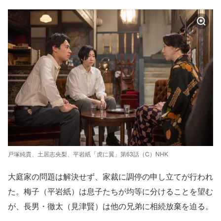
戸塚純貴、土居志央梨、平岩紙「虎に翼」第63話（C）NHK
大庭家の問題は解決せず、家裁に調停の申し立てが行われ
た。梅子（平岩紙）は息子たちが均等に分けることを望む
が、長男・徹太（見津賢）は他の兄弟に相続放棄を迫る。