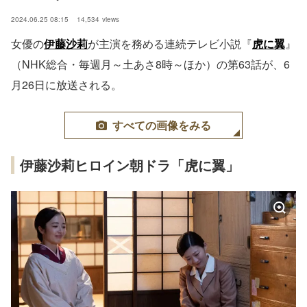
2024.06.25 08:15
14,534
views
女優の
伊藤沙莉
が主演を務める連続テレビ小説『
虎に翼
』
（NHK総合・毎週月～土あさ8時～ほか）の第63話が、6
月26日に放送される。
すべての画像をみる
伊藤沙莉ヒロイン朝ドラ「虎に翼」