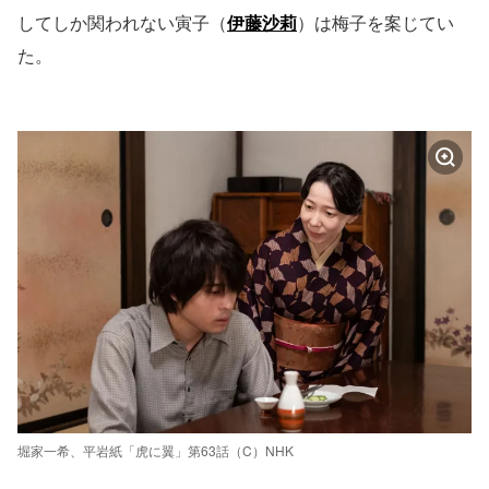
してしか関われない寅子（
伊藤沙莉
）は梅子を案じてい
た。
堀家一希、平岩紙「虎に翼」第63話（C）NHK