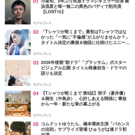
01
小栗旬、5年ぶり民放ドラマレギュラー出演 横
浜流星と唯一無二の異色のバディで初共演
【LOST10】
モデルプレス
02
「Tシャツが乾くまで」最初はTシャツではな
かった「一気に“不倫感”が上がりませんか？」
タイトル決定の裏側＆物語に仕掛けたユニーク
な視点【脚本家・生方美久氏インタビュー】
モデルプレス
03
2026年後期“朝ドラ”「ブラッサム」ポスター
ビジュアル公開 タイトル映像担当・ドラマの
語りも決定
モデルプレス
04
【Tシャツが乾くまで 第5話】咲子（蒼井優）
＆樹生（中島歩）、心許しあえる関係に 事故
から一年・新たな章の幕上がる
モデルプレス
05
コムドットゆうたら、橋本環奈主演「バカンス
の法則」サプライズ登場 ひゅうがは連ドラ初
出演