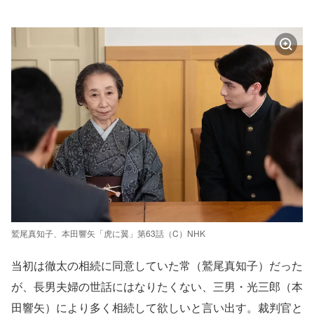
鷲尾真知子、本田響矢「虎に翼」第63話（C）NHK
当初は徹太の相続に同意していた常（鷲尾真知子）だった
が、長男夫婦の世話にはなりたくない、三男・光三郎（本
田響矢）により多く相続して欲しいと言い出す。裁判官と