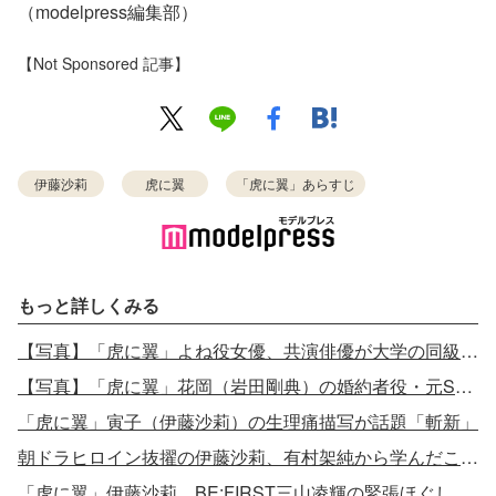
（modelpress編集部）
【Not Sponsored 記事】
伊藤沙莉
虎に翼
「虎に翼」あらすじ
もっと詳しくみる
【写真】「虎に翼」よね役女優、共演俳優が大学の同級生だった 2ショット公開
【写真】「虎に翼」花岡（岩田剛典）の婚約者役・元SKE女優に驚きの声
「虎に翼」寅子（伊藤沙莉）の生理痛描写が話題「斬新」
朝ドラヒロイン抜擢の伊藤沙莉、有村架純から学んだこととは？
「虎に翼」伊藤沙莉、BE:FIRST三山凌輝の緊張ほぐした方法