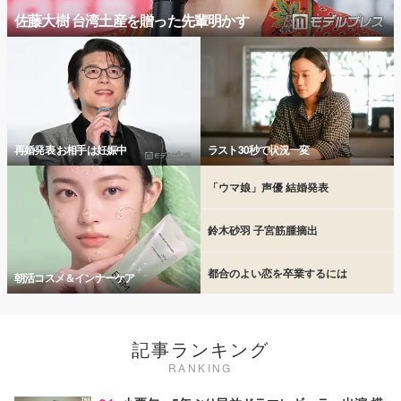
佐藤大樹 台湾土産を贈った先輩明かす
再婚発表 お相手は妊娠中
ラスト30秒で状況一変
「ウマ娘」声優 結婚発表
鈴木砂羽 子宮筋腫摘出
都合のよい恋を卒業するには
朝活コスメ＆インナーケア
記事ランキング
RANKING