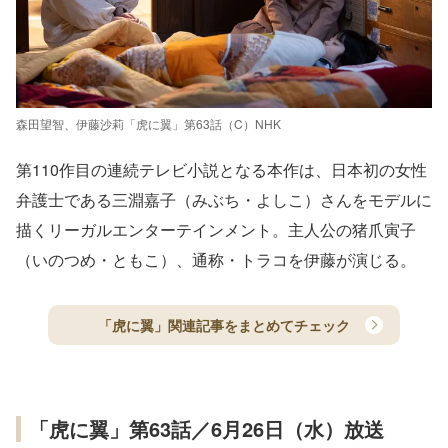
森田望智、伊藤沙莉「虎に翼」第63話（C）NHK
第110作目の連続テレビ小説となる本作は、日本初の女性
弁護士である三淵嘉子（みぶち・よしこ）さんをモデルに
描くリーガルエンターテインメント。主人公の猪爪寅子
（いのつめ・ともこ）、通称・トラコを伊藤が演じる。
「虎に翼」関連記事をまとめてチェック
「虎に翼」第63話／6月26日（水）放送