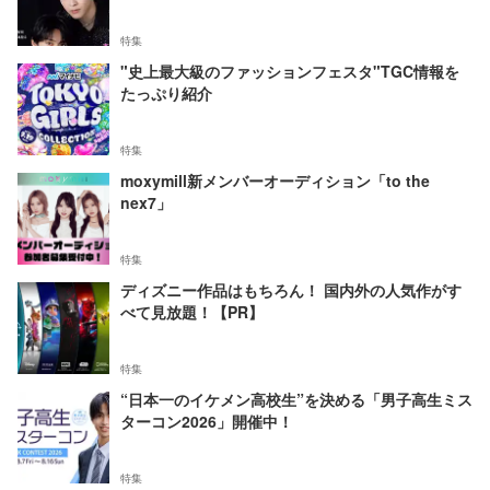
特集
"史上最大級のファッションフェスタ"TGC情報を
たっぷり紹介
特集
moxymill新メンバーオーディション「to the
nex7」
特集
ディズニー作品はもちろん！ 国内外の人気作がす
べて見放題！【PR】
特集
“日本一のイケメン高校生”を決める「男子高生ミス
ターコン2026」開催中！
特集