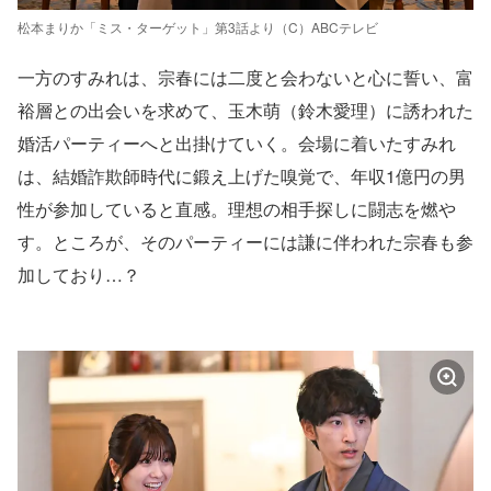
松本まりか「ミス・ターゲット」第3話より（C）ABCテレビ
一方のすみれは、宗春には二度と会わないと心に誓い、富
裕層との出会いを求めて、玉木萌（鈴木愛理）に誘われた
婚活パーティーへと出掛けていく。会場に着いたすみれ
は、結婚詐欺師時代に鍛え上げた嗅覚で、年収1億円の男
性が参加していると直感。理想の相手探しに闘志を燃や
す。ところが、そのパーティーには謙に伴われた宗春も参
加しており…？