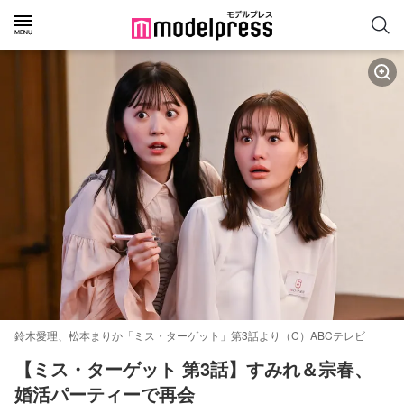
鈴木愛理、松本まりか「ミス・ターゲット」第3話より（C）ABCテレビ
【ミス・ターゲット 第3話】すみれ＆宗春、
婚活パーティーで再会