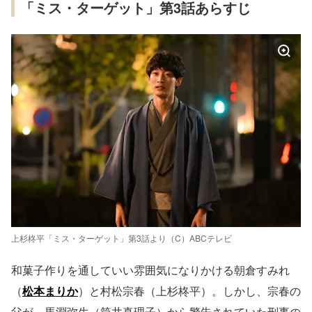
「ミス・ターゲット」第3話あらすじ
上杉柊平「ミス・ターゲット」第3話より（C）ABCテレビ
和菓子作りを通していい雰囲気になりかける朝倉すみれ
（
松本まりか
）と村松宗春（上杉柊平）。しかし、宗春の
父が、馬淵弥生（筒井真理子）から警告されていた刑事の