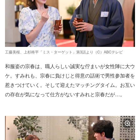
工藤美桜、上杉柊平「ミス・ターゲット」第3話より（C）ABCテレビ
和服姿の宗春は、職人らしい誠実な佇まいが女性陣に大ウ
ケ。すみれも、宗春に負けじと得意の話術で男性参加者を
惹きつけていく。そして迎えたマッチングタイム。お互い
の存在が気になって仕方がないすみれと宗春だが…。