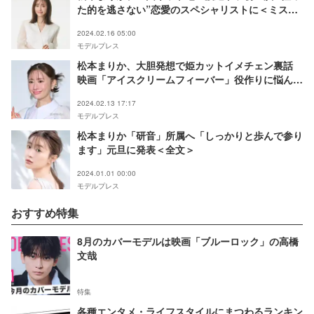
た的を逃さない”恋愛のスペシャリストに＜ミス・
ターゲット＞
2024.02.16 05:00
モデルプレス
松本まりか、大胆発想で姫カットイメチェン裏話
映画「アイスクリームフィーバー」役作りに悩んで
いた
2024.02.13 17:17
モデルプレス
松本まりか「研音」所属へ「しっかりと歩んで参り
ます」元旦に発表＜全文＞
2024.01.01 00:00
モデルプレス
おすすめ特集
8月のカバーモデルは映画「ブルーロック」の高橋
文哉
特集
各種エンタメ・ライフスタイルにまつわるランキン