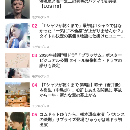
浜流星と唯一無二の異色のバディで初共演
【LOST10】
モデルプレス
02
「Tシャツが乾くまで」最初はTシャツではな
かった「一気に“不倫感”が上がりませんか？」
タイトル決定の裏側＆物語に仕掛けたユニーク
な視点【脚本家・生方美久氏インタビュー】
モデルプレス
03
2026年後期“朝ドラ”「ブラッサム」ポスター
ビジュアル公開 タイトル映像担当・ドラマの
語りも決定
モデルプレス
04
【Tシャツが乾くまで 第5話】咲子（蒼井優）
＆樹生（中島歩）、心許しあえる関係に 事故
から一年・新たな章の幕上がる
モデルプレス
05
コムドットゆうたら、橋本環奈主演「バカンス
の法則」サプライズ登場 ひゅうがは連ドラ初
出演