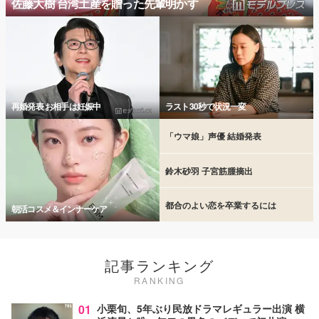
佐藤大樹 台湾土産を贈った先輩明かす
再婚発表 お相手は妊娠中
ラスト30秒で状況一変
「ウマ娘」声優 結婚発表
鈴木砂羽 子宮筋腫摘出
都合のよい恋を卒業するには
朝活コスメ＆インナーケア
記事ランキング
RANKING
01
小栗旬、5年ぶり民放ドラマレギュラー出演 横