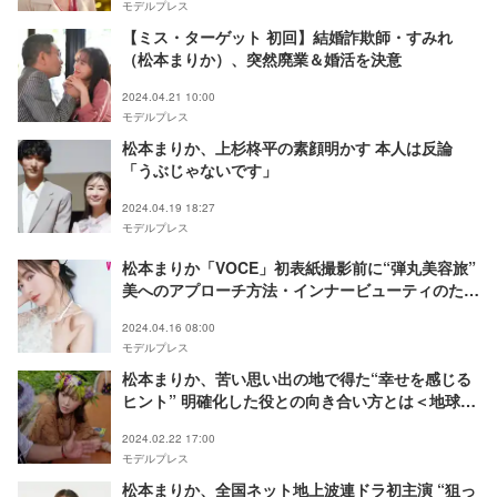
モデルプレス
【ミス・ターゲット 初回】結婚詐欺師・すみれ
（松本まりか）、突然廃業＆婚活を決意
2024.04.21 10:00
モデルプレス
松本まりか、上杉柊平の素顔明かす 本人は反論
「うぶじゃないです」
2024.04.19 18:27
モデルプレス
松本まりか「VOCE」初表紙撮影前に“弾丸美容旅”
美へのアプローチ⽅法・インナービューティのため
の厳選⾷材も披露
2024.04.16 08:00
モデルプレス
松本まりか、苦い思い出の地で得た“幸せを感じる
ヒント” 明確化した役との向き合い方とは＜地球の
歩き方＞
2024.02.22 17:00
モデルプレス
松本まりか、全国ネット地上波連ドラ初主演 “狙っ