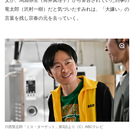
竜太郎（沢村一樹）だと気づいたすみれは、「大嫌い」の
言葉を残し宗春の元を去っていく。
川西賢志郎「ミス・ターゲット」第3話より（C）ABCテレビ