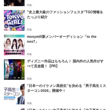
特集
"史上最大級のファッションフェスタ"TGC情報を
たっぷり紹介
特集
moxymill新メンバーオーディション「to the
nex7」
特集
ディズニー作品はもちろん！ 国内外の人気作がす
べて見放題！【PR】
特集
“日本一のイケメン高校生”を決める「男子高生ミス
ターコン2026」開催中！
特集
“日本一かわいい女子高生”を決める「女子高生ミス