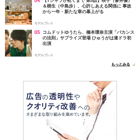
04
＆樹生（中島歩）、心許しあえる関係に 事故
から一年・新たな章の幕上がる
モデルプレス
05
コムドットゆうたら、橋本環奈主演「バカンス
の法則」サプライズ登場 ひゅうがは連ドラ初
出演
モデルプレス
もっとみる