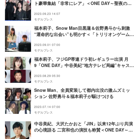
ト豪華集結「非常にレア」＜ONE DAY～聖夜のか
ら騒ぎ～＞
2023.09.23 14:07
モデルプレス
福本莉子、Snow Man目黒蓮＆佐野勇斗から刺激
“運命的な出会い”も明かす＜「トリリオンゲーム」
インタビュー＞
2023.09.01 07:00
モデルプレス
福本莉子、フジGP帯連ドラ初レギュラー出演 月
9「ONE DAY」中谷美紀“地方テレビ局編”キャスト
解禁＜コメント＞
2023.08.29 05:30
モデルプレス
Snow Man、全員変装して都内出没の激ムズミッ
ション 佐野勇斗＆福本莉子が駆けつける
2023.07.14 07:00
モデルプレス
中谷美紀、大沢たかおと「JIN」以来12年ぶり共演
の心境語る 二宮和也の演技も称賛＜ONE DAY～聖
夜のから騒ぎ～＞