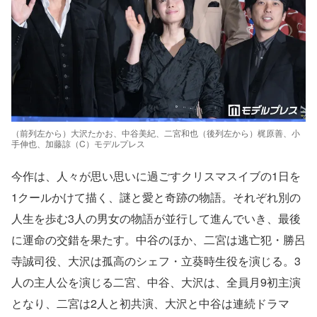
（前列左から）大沢たかお、中谷美紀、二宮和也（後列左から）梶原善、小
手伸也、加藤諒（C）モデルプレス
今作は、人々が思い思いに過ごすクリスマスイブの1日を
1クールかけて描く、謎と愛と奇跡の物語。それぞれ別の
人生を歩む3人の男女の物語が並行して進んでいき、最後
に運命の交錯を果たす。中谷のほか、二宮は逃亡犯・勝呂
寺誠司役、大沢は孤高のシェフ・立葵時生役を演じる。3
人の主人公を演じる二宮、中谷、大沢は、全員月9初主演
となり、二宮は2人と初共演、大沢と中谷は連続ドラマ