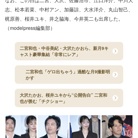
なお、この日は二宮、大沢、佐藤浩市、江口洋介、中川大
志、松本若菜、中村アン、加藤諒、大水洋介、丸山智己、
梶原善、桜井ユキ、井之脇海、今井英二も出席した。
（modelpress編集部）
二宮和也・中谷美紀・大沢たかおら、新月9キ
ャスト豪華集結「非常にレア」
二宮和也「ゲロ出ちゃう」過酷な月9撮影明
かす
大沢たかお、桜井ユキから“公開告白” 二宮和
也が羨む「チクショー」