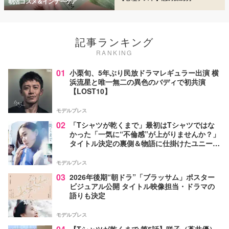
朝活コスメ＆インナーケア
記事ランキング
RANKING
01
小栗旬、5年ぶり民放ドラマレギュラー出演 横
浜流星と唯一無二の異色のバディで初共演
【LOST10】
モデルプレス
02
「Tシャツが乾くまで」最初はTシャツではな
かった「一気に“不倫感”が上がりませんか？」
タイトル決定の裏側＆物語に仕掛けたユニーク
な視点【脚本家・生方美久氏インタビュー】
モデルプレス
03
2026年後期“朝ドラ”「ブラッサム」ポスター
ビジュアル公開 タイトル映像担当・ドラマの
語りも決定
モデルプレス
【Tシャツが乾くまで 第5話】咲子（蒼井優）