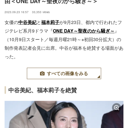
由＜ONE DAY～聖夜のから騒ぎ～＞
2023.09.23 16:57
33,353
views
女優の
中谷美紀
と
福本莉子
が9月23日、都内で行われたフ
ジテレビ系月9ドラマ『
ONE DAY～聖夜のから騒ぎ～
』
（10月9日スタート／毎週月曜21時～※初回30分拡大）の
制作発表記者会見に出席。中谷が福本を絶賛する場面があ
った。
すべての画像をみる
中谷美紀、福本莉子を絶賛