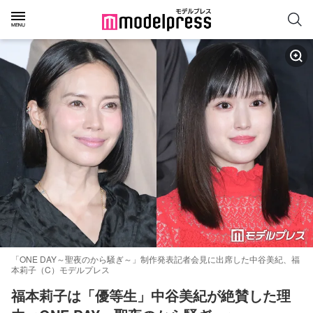
「ONE DAY～聖夜のから騒ぎ～」制作発表記者会見に出席した中谷美紀、福
本莉子（C）モデルプレス
福本莉子は「優等生」中谷美紀が絶賛した理