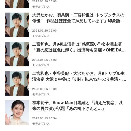
2023.06.26 05:00
モデルプレス
大沢たかお、初共演・二宮和也は“トップクラスの
俳優”「作品はほぼ全て拝見しています」印象語る
＜ONE DAY～聖夜のから騒ぎ～＞
2023.06.26 05:00
モデルプレス
二宮和也、月9初主演作は“感慨深い” 松本潤主演
「夏の恋は虹色に輝く」出演時も回顧＜ONE DAY
～聖夜のから騒ぎ～＞
2023.06.26 05:00
モデルプレス
二宮和也・中谷美紀・大沢たかお、月9トリプル主
演決定 大沢＆中谷は「JIN」以来12年ぶり共演＜
ONE DAY～聖夜のから騒ぎ～＞
2023.06.26 05:00
モデルプレス
福本莉子、Snow Man目黒蓮と「消えた初恋」以
来の再共演が話題「あの橋下さんと…」
2023.06.13 10:54
モデルプレス