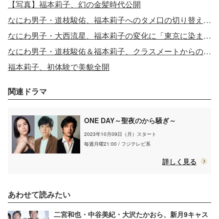
【写真】福本莉子、幻の金髪時代公開
なにわ男子・道枝駿佑、福本莉子へのタメ口の切り替えに「後悔」
なにわ男子・大西流星、福本莉子の変化に「東京に染まってきたのかな」
なにわ男子・道枝駿佑＆福本莉子、クラスメートからの恋人役に反響殺到
福本莉子、初体験で美貌全開
関連ドラマ
ONE DAY～聖夜のから騒ぎ～
2023年10月09日（月）スタート
毎週月曜21:00 / フジテレビ系
詳しく見る
あわせて読みたい
二宮和也・中谷美紀・大沢たかおら、新月9キャス