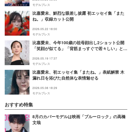
モデルプレス
比嘉愛未、鮮烈な眼差し披露 初エッセイ集「また
ね。」収録カット公開
2026.05.22 18:00
モデルプレス
比嘉愛未、今年100歳の祖母顔出し2ショット公開
「笑顔が似てる」「背筋まっすぐで若々しい」と反
響
2026.05.19 17:37
モデルプレス
比嘉愛未、初エッセイ集「またね。」表紙解禁 木
漏れ日を浴びた自然体な表情魅せる
2026.05.08 18:29
モデルプレス
おすすめ特集
8月のカバーモデルは映画「ブルーロック」の高橋
文哉