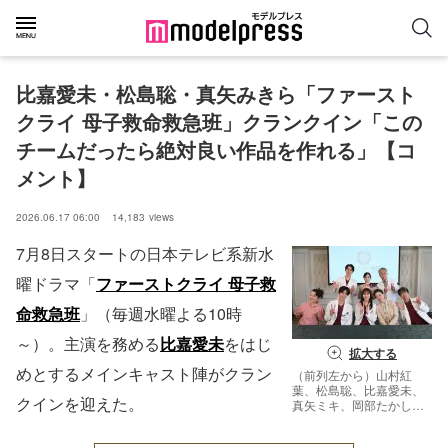
比嘉愛未・松島聡・真矢みきら「ファースト
クライ 母子救命救急班」クランクイン「この
チームだったら絶対良い作品を作れる」【コ
メント】
2026.06.17 06:00
14,183
views
7月8日スタートの日本テレビ系新水
曜ドラマ「
ファーストクライ 母子救
命救急班
」（毎週水曜よる10時
～）。主演を務める
比嘉愛未
をはじ
拡大する
めとするメインキャスト陣がクラン
（前列左から）山村紅
葉、松島聡、比嘉愛未、
クインを迎えた。
真矢ミキ、岡部たかし
（後列左から）濱正悟、
前田敦子、遠山俊也