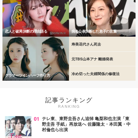
恋人と破局 決断の理由語る
病名公表決断した息子の言葉
寿美花代さん死去
元TBS山本アナ 離婚発表
冷め切った夫婦関係の修復法
グラマーツインハーフ作り方
記事ランキング
RANKING
01
テレ東、東野圭吾さん追悼 亀梨和也主演「東
野圭吾 手紙」再放送へ 佐藤隆太・本田翼・中
村倫也ら出演