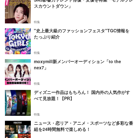
スカウントダウン」
特集
"史上最大級のファッションフェスタ"TGC情報を
たっぷり紹介
特集
moxymill新メンバーオーディション「to the
nex7」
特集
ディズニー作品はもちろん！ 国内外の人気作がす
べて見放題！【PR】
特集
ニュース・恋リア・アニメ・スポーツなど多彩な番
組を24時間無料で楽しめる！