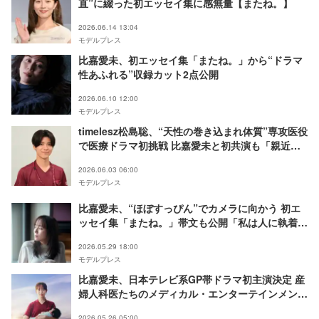
直”に綴った初エッセイ集に感無量【またね。】
2026.06.14 13:04
モデルプレス
比嘉愛未、初エッセイ集「またね。」から“ドラマ
性あふれる”収録カット2点公開
2026.06.10 12:00
モデルプレス
timelesz松島聡、“天性の巻き込まれ体質”専攻医役
で医療ドラマ初挑戦 比嘉愛未と初共演も「親近
感」【ファーストクライ 母子救命救急班】
2026.06.03 06:00
モデルプレス
比嘉愛未、“ほぼすっぴん”でカメラに向かう 初エ
ッセイ集「またね。」帯文も公開「私は人に執着し
ないはずなんですが」
2026.05.29 18:00
モデルプレス
比嘉愛未、日本テレビ系GP帯ドラマ初主演決定 産
婦人科医たちのメディカル・エンターテインメント
【ファーストクライ 母子救命救急班】
2026.05.26 05:00