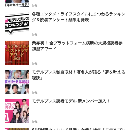
特集
各種エンタメ・ライフスタイルにまつわるランキン
グ＆読者アンケート結果を発表
特集
業界初！ 全プラットフォーム横断の大規模読者参
加型アワード
特集
モデルプレス独自取材！著名人が語る「夢を叶える
秘訣」
特集
モデルプレス読者モデル 新メンバー加入！
特集
SNS影響力トレンド俳優・女優を特集「モデルプレ