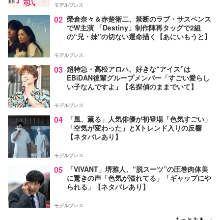
モデルプレス
02
榮倉奈々＆赤楚衛二、禁断のラブ・サスペンス
でW主演 「Destiny」制作陣再タッグで2組
の“兄・妹”の切ない運命描く【あにいもうと】
モデルプレス
03
超特急・高松アロハ、好きな“アイス”は
EBiDAN後輩グループメンバー「すごい愛らし
い子なんですよ」【名探偵のままでいて】
モデルプレス
04
「風、薫る」人気俳優が初登場「色気すごい」
「空気が変わった」とXトレンド入りの反響
【ネタバレあり】
モデルプレス
05
「VIVANT」堺雅人、“脱スーツ”の圧巻肉体美
に驚きの声「色気が溢れてる」「ギャップにや
られる」【ネタバレあり】
モデルプレス
もっとみる