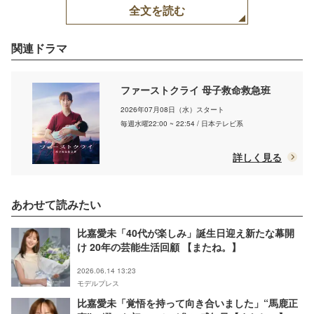
（C）日本テレビ
全文を読む
関連ドラマ
ファーストクライ 母子救命救急班
2026年07月08日（水）スタート
毎週水曜22:00 ~ 22:54 / 日本テレビ系
詳しく見る
あわせて読みたい
比嘉愛未「40代が楽しみ」誕生日迎え新たな幕開
け 20年の芸能生活回顧 【またね。】
2026.06.14 13:23
モデルプレス
比嘉愛未「覚悟を持って向き合いました」“馬鹿正