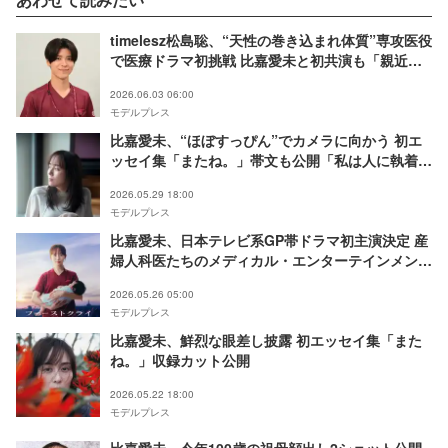
timelesz松島聡、“天性の巻き込まれ体質”専攻医役
で医療ドラマ初挑戦 比嘉愛未と初共演も「親近
感」【ファーストクライ 母子救命救急班】
2026.06.03 06:00
モデルプレス
比嘉愛未、“ほぼすっぴん”でカメラに向かう 初エ
ッセイ集「またね。」帯文も公開「私は人に執着し
ないはずなんですが」
2026.05.29 18:00
モデルプレス
比嘉愛未、日本テレビ系GP帯ドラマ初主演決定 産
婦人科医たちのメディカル・エンターテインメント
【ファーストクライ 母子救命救急班】
2026.05.26 05:00
モデルプレス
比嘉愛未、鮮烈な眼差し披露 初エッセイ集「また
ね。」収録カット公開
2026.05.22 18:00
モデルプレス