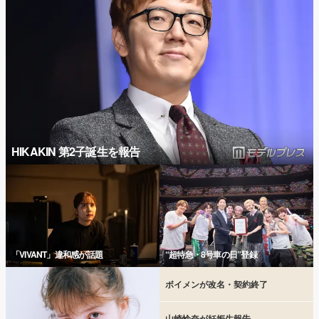
HIKAKIN 第2子誕生を報告
「VIVANT」違和感が話題
“超特急・8号車の日”登録
ボイメンが改名・契約終了
山崎怜奈が妊娠生報告