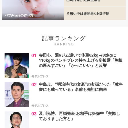
片思い中は逆効果なNG行動
バブみfaceの作り方
記事ランキング
RANKING
01
寺田心、週6ジム通いで体重62kg→82kgに
110kgのベンチプレス持ち上げる姿披露「胸板
の厚みすごい」「かっこいい」と反響
モデルプレス
02
中島歩、“明治時代の文豪”の玄孫だった「教科
書にも載っている」名前も先祖に由来
モデルプレス
03
及川光博、再婚発表 お相手は妊娠中「交際し
ておりました方と」