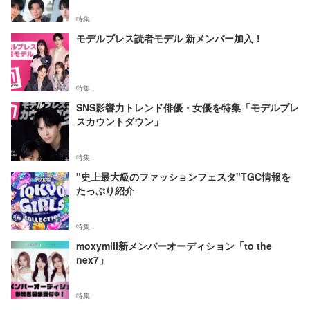
特集
モデルプレス読者モデル 新メンバー加入！
特集
SNS影響力トレンド俳優・女優を特集「モデルプレ
スカウントダウン」
特集
"史上最大級のファッションフェスタ"TGC情報を
たっぷり紹介
特集
moxymill新メンバーオーディション「to the
nex7」
特集