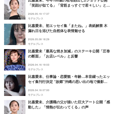
比嘉愛未、今年100歳の祖母顔出し2ショット公開
「笑顔が似てる」「背筋まっすぐで若々しい」と反
響
2026.05.19 17:37
モデルプレス
比嘉愛未、初エッセイ集「またね。」表紙解禁 木
漏れ日を浴びた自然体な表情魅せる
2026.05.08 18:29
モデルプレス
比嘉愛未「最高な焼き加減」のステーキ公開「圧巻
の断面」「お店レベル」と反響
2026.04.16 19:03
モデルプレス
比嘉愛未、仕事論・恋愛観・年齢…本音綴ったエッ
セイ集刊行決定 “故郷”沖縄の思い出の地で撮影も
「本当の自分に向き合ってみた記録です」
2026.04.16 07:00
モデルプレス
比嘉愛未、介護職の父が描いた巨大アート公開「感
動した」「情熱が伝わってくる」の声