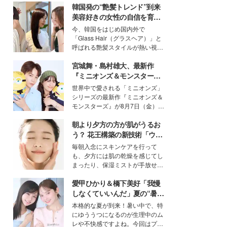
韓国発の“艶髪トレンド”到来
美容好きの女性の自信を育む
「ヘアケア事情」って？
今、韓国をはじめ国内外で
「Glass Hair（グラスヘア）」と
呼ばれる艶髪スタイルが熱い視線
を集めています。メイクやファッ
宮城舞・島村雄大、最新作
ションの完成度を高めるベースと
して、“髪そのものの美しさ”に改
『ミニオンズ＆モンスター
めて注目する人が増えている様
ズ』の魅力熱弁 ハチャメチャ
世界中で愛される「ミニオンズ」
子。今回は、そんな憧れの艶やか
だけじゃない“友情と絆”に感
シリーズの最新作『ミニオンズ＆
な髪を日常で叶える、美容好きの
動
モンスターズ』が8月7日（金）に
女性たちのヘアケア事情を紹介し
公開。モデルプレスでは、“大のミ
ます。
朝より夕方の方が肌がうるお
ニオン好き”という共通点を持つモ
デルの宮城舞と島村雄大の特別対
う？ 花王構築の新技術「ウォ
談をお届け！それぞれの視点か
ーターキャプチャリングスキ
毎朝入念にスキンケアを行って
ら、今作ならではの魅力や予想外
ン（捕水肌）」がスキンケア
も、夕方には肌の乾燥を感じてし
の感動をもたらす奥深いストーリ
の常識を変える予感
まったり、保湿ミストが手放せな
ーについて熱く語り合ってもらっ
いという読者も多いのでは？そん
た。
愛甲ひかり＆橋下美好「我慢
な美容の常識を大きく変える可能
性を秘めた、革新的な「Water
しなくていいんだ」夏の“暑さ
Capturing Skin（ウォーターキャ
対策”の新しい選択肢とは？
本格的な夏が到来！暑い中で、特
プチャリングスキン：捕水肌）」
にゆううつになるのが生理中のム
技術を、花王が構築した。
レや不快感ですよね。今回はプラ