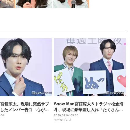
Man宮舘涼太、現場に突然サプ
Snow Man宮舘涼太＆トラジャ松倉海
したメンバー告白「心がほ
斗、現場に豪華差し入れ「たくさん相
した」連ドラ初主演決定で
談しました」【ターミネーターと恋し
:00
2026.04.04 05:00
モデルプレス
き手紙の内容とは 【ターミ
ちゃったら】
恋しちゃったら】