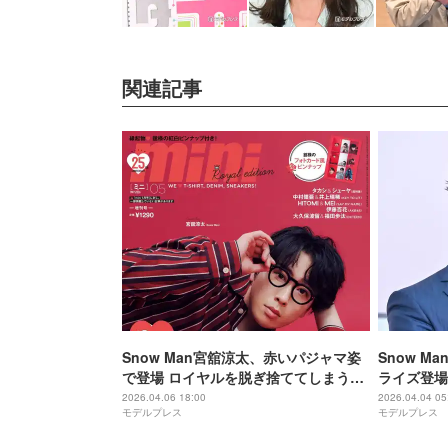
関連記事
Snow Man宮舘涼太、赤いパジャマ姿
Snow 
で登場 ロイヤルを脱ぎ捨ててしまうシ
ライズ登場
ーン明かす
っこりしま
2026.04.06 18:00
2026.04.04 05
モデルプレス
モデルプレス
もらった置
ネーターと