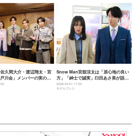
Man佐久間大介・渡辺翔太・宮
Snow Man宮舘涼太は「居心地の良い
戸川会」メンバーの実の祖
方」「紳士で誠実」臼田あさ美が語
イズ登場 “渡辺＆宮舘と同
る“不思議な一体感”【「ターミネータ
:00
2026.04.01 17:00
モデルプレス
田将生との地元話も
ーと恋しちゃったら」インタビュー】