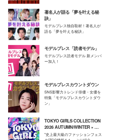
著名人が語る「夢を叶える秘
訣」
モデルプレス独自取材！著名人が
語る「夢を叶える秘訣」
モデルプレス「読者モデル」
モデルプレス読者モデル 新メンバ
ー加入！
モデルプレスカウントダウン
SNS影響力トレンド俳優・女優を
特集「モデルプレスカウントダウ
ン」
TOKYO GIRLS COLLECTION
2026 AUTUMN/WINTER × モ
デルプレス
"史上最大級のファッションフェス
タ"TGC情報をたっぷり紹介