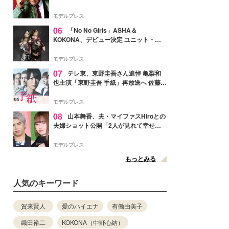
メンバー紹介映像解禁 各キャラクター象
徴する“謎のキーワード”も
モデルプレス
06
「No No Girls」ASHA＆
KOKONA、デビュー決定 ユニット・
TAKARAとしてセルフプロデュース楽曲
リリースへ
モデルプレス
07
テレ東、東野圭吾さん追悼 亀梨和
也主演「東野圭吾 手紙」再放送へ 佐藤隆
太・本田翼・中村倫也ら出演
モデルプレス
08
山本舞香、夫・マイファスHiroとの
夫婦ショット公開「2人が見れて幸せ」
「仲の良さが伝わってくる」と反響
モデルプレス
もっとみる
人気のキーワード
賀来賢人
愛のハイエナ
有働由美子
織田裕二
KOKONA（中野心結）