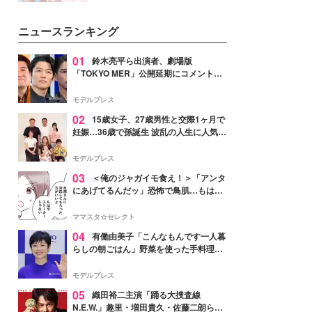
イベートでも仲良しで旅行好きな
モデル・愛甲ひかりさんと橋下美
ニュースランキング
好さんを迎えて本音で女子会トー
ク。猛暑のお出かけを快適に過ご
すヒントや、2人が感動した夏の
01
鈴木亮平ら出演者、劇場版
生理の新常識にも迫りました。
「TOKYO MER」公開延期にコメント
「現実のヒーローたちにチームMERから
最大の敬意とエールを」
モデルプレス
02
15歳女子、27歳男性と交際1ヶ月で
妊娠…36歳で孫誕生 波乱の人生に人気タ
レント思わずツッコミ「だいぶ危ねえ
よ！」
モデルプレス
03
＜俺のジャガイモ食え！＞「アンタ
にあげてるんだッ」恐怖で鳥肌…もはや
ストーカー？【第3話まんが】
ママスタ☆セレクト
04
有働由美子「こんなもんです一人暮
らしの朝ごはん」野菜を使った手料理公
開「作ってみたい」「ヘルシーで美味し
そう」と反響
モデルプレス
05
織田裕二主演「踊る大捜査線
N.E.W.」趣里・増田貴久・佐藤二朗ら新