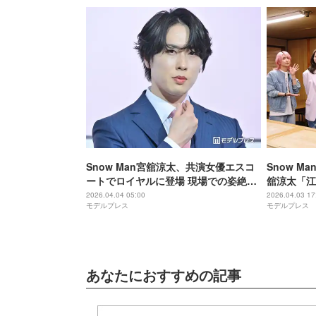
Snow Man宮舘涼太、共演女優エスコ
Snow 
ートでロイヤルに登場 現場での姿絶賛
舘涼太「江
される「絶対に大変だったはずなの
母がサプラ
2026.04.04 05:00
2026.04.03 17
モデルプレス
モデルプレス
に」【ターミネーターと恋しちゃった
じ高校”岡
ら】
あなたにおすすめの記事