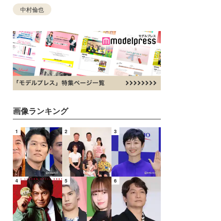
中村倫也
画像ランキング
1
2
3
4
5
6