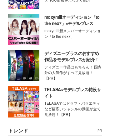
moxymillオーディション「to
the nex7」×モデルプレス
moxymill新メンバーオーディショ
ン「to the nex7」
ディズニープラスのおすすめ
作品をモデルプレスが紹介！
ディズニー作品はもちろん！ 国内
外の人気作がすべて見放題！
【PR】
TELASA×モデルプレス特設サ
イト
TELASAではドラマ・バラエティ
など幅広いジャンルの動画が全て
見放題！【PR】
トレンド
PR