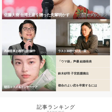
佐藤大樹 台湾土産を贈った先輩明かす
再婚発表 お相手は妊娠中
ラスト30秒で状況一変
「ウマ娘」声優 結婚発表
鈴木砂羽 子宮筋腫摘出
都合のよい恋を卒業するには
朝活コスメ＆インナーケア
記事ランキング
RANKING