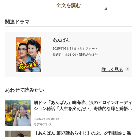
全文を読む
関連ドラマ
あんぱん
2025年03月31日（月）スタート
毎週月～土08:00 / NHK総合ほか
詳しく見る
あわせて読みたい
朝ドラ「あんぱん」鳴海唯、涙のヒロインオーディ
ション秘話「人生を変えたい」奇跡的な縁と覚悟か
ら巡り合った琴子役への想いとは【インタビュー】
2025.06.30 08:15
モデルプレス
【あんぱん 第67話あらすじ】のぶ、夕刊担当に 嵩