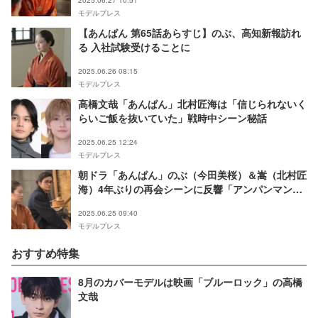
2025.06.27 10:51
モデルプレス
【あんぱん 第65話あらすじ】のぶ、高知新報訪れ
る 入社試験受けることに
2025.06.26 08:15
モデルプレス
高橋文哉「あんぱん」北村匠海は「信じられないく
らいご飯を抜いていた」戦時中シーン秘話
2025.06.25 12:24
モデルプレス
朝ドラ「あんぱん」のぶ（今田美桜）＆嵩（北村匠
海）4年ぶりの再会シーンに反響「アンパンマン誕
生へと繋がる回」
2025.06.25 09:40
モデルプレス
おすすめ特集
8月のカバーモデルは映画「ブルーロック」の高橋
文哉