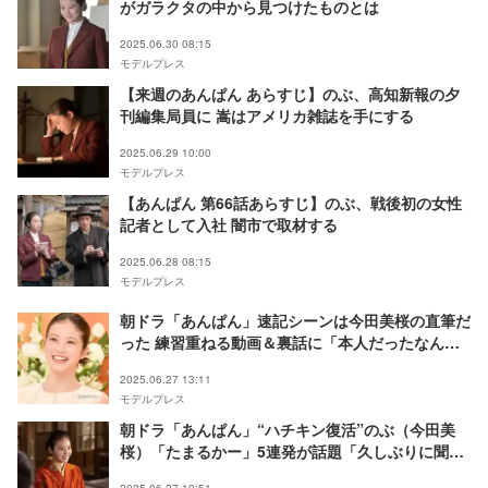
がガラクタの中から見つけたものとは
2025.06.30 08:15
モデルプレス
【来週のあんぱん あらすじ】のぶ、高知新報の夕
刊編集局員に 嵩はアメリカ雑誌を手にする
2025.06.29 10:00
モデルプレス
【あんぱん 第66話あらすじ】のぶ、戦後初の女性
記者として入社 闇市で取材する
2025.06.28 08:15
モデルプレス
朝ドラ「あんぱん」速記シーンは今田美桜の直筆だ
った 練習重ねる動画＆裏話に「本人だったなん
て」「感動が増した」の声
2025.06.27 13:11
モデルプレス
朝ドラ「あんぱん」“ハチキン復活”のぶ（今田美
桜）「たまるかー」5連発が話題「久しぶりに聞け
た」「新章の始まりにワクワクする」