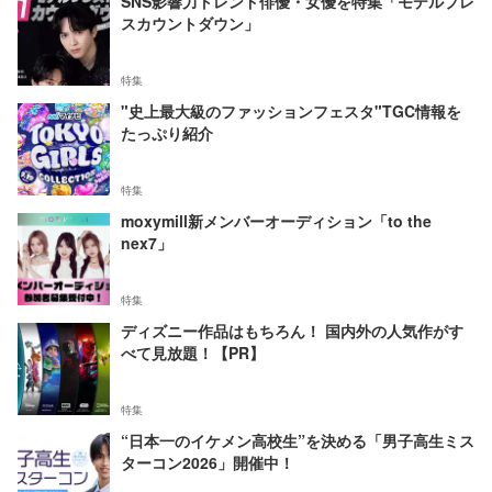
SNS影響力トレンド俳優・女優を特集「モデルプレ
スカウントダウン」
特集
"史上最大級のファッションフェスタ"TGC情報を
たっぷり紹介
特集
moxymill新メンバーオーディション「to the
nex7」
特集
ディズニー作品はもちろん！ 国内外の人気作がす
べて見放題！【PR】
特集
“日本一のイケメン高校生”を決める「男子高生ミス
ターコン2026」開催中！