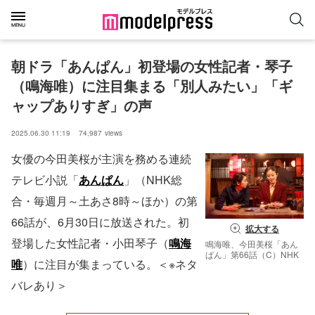
朝ドラ「あんぱん」初登場の女性記者・琴子
（鳴海唯）に注目集まる「別人みたい」「ギ
ャップありすぎ」の声
2025.06.30 11:19
74,987
views
女優の今田美桜が主演を務める連続
テレビ小説「
あんぱん
」（NHK総
合・毎週月～土あさ8時～ほか）の第
66話が、6月30日に放送された。初
拡大する
登場した女性記者・小田琴子（
鳴海
鳴海唯、今田美桜「あん
ぱん」第66話（C）NHK
唯
）に注目が集まっている。＜※ネタ
バレあり＞