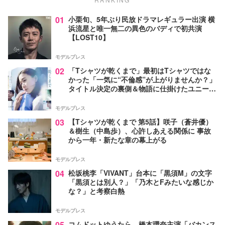
01
小栗旬、5年ぶり民放ドラマレギュラー出演 横
浜流星と唯一無二の異色のバディで初共演
【LOST10】
モデルプレス
02
「Tシャツが乾くまで」最初はTシャツではな
かった「一気に“不倫感”が上がりませんか？」
タイトル決定の裏側＆物語に仕掛けたユニーク
な視点【脚本家・生方美久氏インタビュー】
モデルプレス
03
【Tシャツが乾くまで 第5話】咲子（蒼井優）
＆樹生（中島歩）、心許しあえる関係に 事故
から一年・新たな章の幕上がる
モデルプレス
04
松坂桃李「VIVANT」台本に「黒須M」の文字
「黒須とは別人？」「乃木とFみたいな感じか
な？」と考察白熱
モデルプレス
05
コムドットゆうたら、橋本環奈主演「バカンス