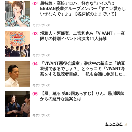
02
超特急・高松アロハ、好きな“アイス”は
EBiDAN後輩グループメンバー「すごい愛らし
い子なんですよ」【名探偵のままでいて】
モデルプレス
03
堺雅人・阿部寛、二宮和也ら「VIVANT」一夜
限りの特別イベント出演者11人解禁
モデルプレス
04
「VIVANT悪役会議室」潜伏中の新庄に「納豆
我慢できるでしょ？」とツッコミ「VIVANT考
察をする視聴者目線」「私も会議に参加した
い」と話題【ネタバレあり】
モデルプレス
05
【風、薫る 第95回あらすじ】りん、黒川医師
からの意外な提案とは
モデルプレス
もっとみる