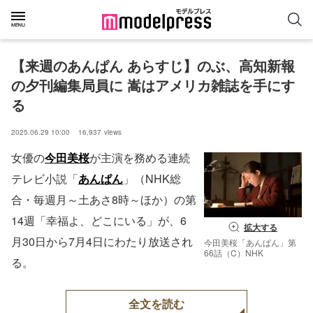
【来週のあんぱん あらすじ】のぶ、高知新報
の夕刊編集局員に 嵩はアメリカ雑誌を手にす
る
2025.06.29 10:00
16,937
views
女優の
今田美桜
が主演を務める連続
テレビ小説「
あんぱん
」（NHK総
合・毎週月～土あさ8時～ほか）の第
14週「幸福よ、どこにいる」が、6
拡大する
月30日から7月4日にわたり放送され
今田美桜「あんぱん」第
66話（C）NHK
る。
全文を読む