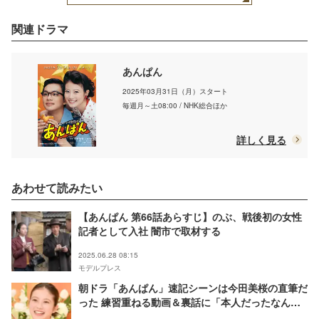
関連ドラマ
あんぱん
2025年03月31日（月）スタート
毎週月～土08:00 / NHK総合ほか
詳しく見る
あわせて読みたい
【あんぱん 第66話あらすじ】のぶ、戦後初の女性
記者として入社 闇市で取材する
2025.06.28 08:15
モデルプレス
朝ドラ「あんぱん」速記シーンは今田美桜の直筆だ
った 練習重ねる動画＆裏話に「本人だったなん
て」「感動が増した」の声