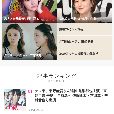
恋人と破局 決断の理由語る
病名公表決断した息子の言葉
寿美花代さん死去
元TBS山本アナ 離婚発表
冷め切った夫婦関係の修復法
グラマーツインハーフ作り方
記事ランキング
RANKING
01
テレ東、東野圭吾さん追悼 亀梨和也主演「東
野圭吾 手紙」再放送へ 佐藤隆太・本田翼・中
村倫也ら出演
モデルプレス