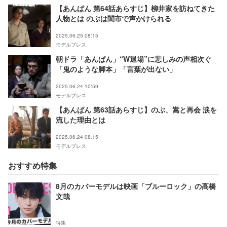
【あんぱん 第64話あらすじ】柳井家を訪ねてきた
人物とは のぶは闇市で声かけられる
2025.06.25 08:15
モデルプレス
朝ドラ「あんぱん」“W退場”に悲しみの声相次ぐ
「鬼のような脚本」「言葉が出ない」
2025.06.24 10:59
モデルプレス
【あんぱん 第63話あらすじ】のぶ、嵩と再会 涙を
流した理由とは
2025.06.24 08:15
モデルプレス
おすすめ特集
8月のカバーモデルは映画「ブルーロック」の高橋
文哉
特集