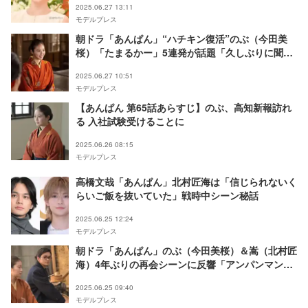
2025.06.27 13:11
モデルプレス
朝ドラ「あんぱん」“ハチキン復活”のぶ（今田美
桜）「たまるかー」5連発が話題「久しぶりに聞け
た」「新章の始まりにワクワクする」
2025.06.27 10:51
モデルプレス
【あんぱん 第65話あらすじ】のぶ、高知新報訪れ
る 入社試験受けることに
2025.06.26 08:15
モデルプレス
高橋文哉「あんぱん」北村匠海は「信じられないく
らいご飯を抜いていた」戦時中シーン秘話
2025.06.25 12:24
モデルプレス
朝ドラ「あんぱん」のぶ（今田美桜）＆嵩（北村匠
海）4年ぶりの再会シーンに反響「アンパンマン誕
生へと繋がる回」
2025.06.25 09:40
モデルプレス