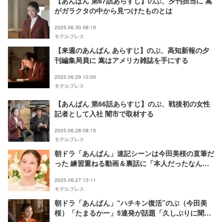
【あんぱん 第67話あらすじ】のぶ、夕刊担当に 嵩
がガラクタの中から見つけたものとは
2025.06.30 08:15
モデルプレス
【来週のあんぱん あらすじ】のぶ、高知新報の夕
刊編集局員に 嵩はアメリカ雑誌を手にする
2025.06.29 10:00
モデルプレス
【あんぱん 第66話あらすじ】のぶ、戦後初の女性
記者として入社 闇市で取材する
2025.06.28 08:15
モデルプレス
朝ドラ「あんぱん」速記シーンは今田美桜の直筆だ
った 練習重ねる動画＆裏話に「本人だったなん
て」「感動が増した」の声
2025.06.27 13:11
モデルプレス
朝ドラ「あんぱん」“ハチキン復活”のぶ（今田美
桜）「たまるかー」5連発が話題「久しぶりに聞け