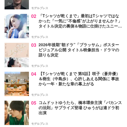
モデルプレス
02
「Tシャツが乾くまで」最初はTシャツではな
かった「一気に“不倫感”が上がりませんか？」
タイトル決定の裏側＆物語に仕掛けたユニーク
な視点【脚本家・生方美久氏インタビュー】
モデルプレス
03
2026年後期“朝ドラ”「ブラッサム」ポスター
ビジュアル公開 タイトル映像担当・ドラマの
語りも決定
モデルプレス
04
【Tシャツが乾くまで 第5話】咲子（蒼井優）
＆樹生（中島歩）、心許しあえる関係に 事故
から一年・新たな章の幕上がる
モデルプレス
05
コムドットゆうたら、橋本環奈主演「バカンス
の法則」サプライズ登場 ひゅうがは連ドラ初
出演
モデルプレス