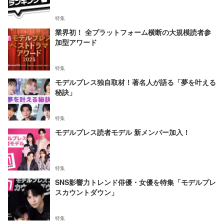
特集
業界初！ 全プラットフォーム横断の大規模読者参
加型アワード
特集
モデルプレス独自取材！著名人が語る「夢を叶える
秘訣」
特集
モデルプレス読者モデル 新メンバー加入！
特集
SNS影響力トレンド俳優・女優を特集「モデルプレ
スカウントダウン」
特集