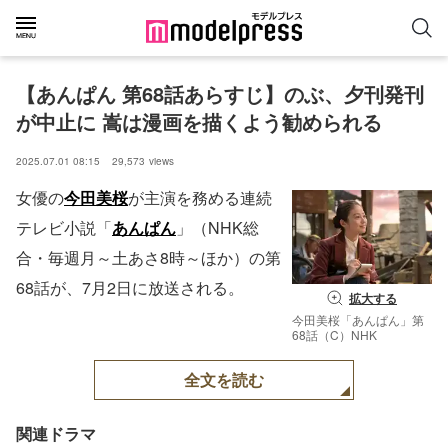
【あんぱん 第68話あらすじ】のぶ、夕刊発刊
が中止に 嵩は漫画を描くよう勧められる
2025.07.01 08:15
29,573
views
女優の
今田美桜
が主演を務める連続
テレビ小説「
あんぱん
」（NHK総
合・毎週月～土あさ8時～ほか）の第
68話が、7月2日に放送される。
拡大する
今田美桜「あんぱん」第
68話（C）NHK
全文を読む
関連ドラマ