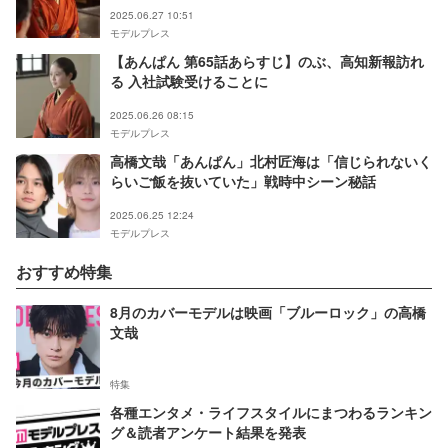
た」「新章の始まりにワクワクする」
2025.06.27 10:51
モデルプレス
【あんぱん 第65話あらすじ】のぶ、高知新報訪れ
る 入社試験受けることに
2025.06.26 08:15
モデルプレス
高橋文哉「あんぱん」北村匠海は「信じられないく
らいご飯を抜いていた」戦時中シーン秘話
2025.06.25 12:24
モデルプレス
おすすめ特集
8月のカバーモデルは映画「ブルーロック」の高橋
文哉
特集
各種エンタメ・ライフスタイルにまつわるランキン
グ＆読者アンケート結果を発表