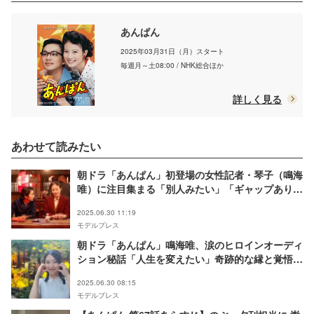
あんぱん
2025年03月31日（月）スタート
毎週月～土08:00 / NHK総合ほか
詳しく見る
あわせて読みたい
朝ドラ「あんぱん」初登場の女性記者・琴子（鳴海
唯）に注目集まる「別人みたい」「ギャップありす
ぎ」の声
2025.06.30 11:19
モデルプレス
朝ドラ「あんぱん」鳴海唯、涙のヒロインオーディ
ション秘話「人生を変えたい」奇跡的な縁と覚悟か
ら巡り合った琴子役への想いとは【インタビュー】
2025.06.30 08:15
モデルプレス