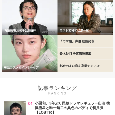
再婚発表 お相手は妊娠中
ラスト30秒で状況一変
「ウマ娘」声優 結婚発表
鈴木砂羽 子宮筋腫摘出
都合のよい恋を卒業するには
朝活コスメ＆インナーケア
記事ランキング
RANKING
01
小栗旬、5年ぶり民放ドラマレギュラー出演 横
浜流星と唯一無二の異色のバディで初共演
【LOST10】