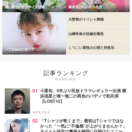
福山雅治がサプライズ登場
峯岸 夫からのキス告白
大野智がイベント開催
山崎怜奈が妊娠生報告
しつこい異性の心理と対処法
バブみfaceの作り方
記事ランキング
RANKING
01
小栗旬、5年ぶり民放ドラマレギュラー出演 横
浜流星と唯一無二の異色のバディで初共演
【LOST10】
モデルプレス
02
「Tシャツが乾くまで」最初はTシャツではな
かった「一気に“不倫感”が上がりませんか？」
タイトル決定の裏側＆物語に仕掛けたユニーク