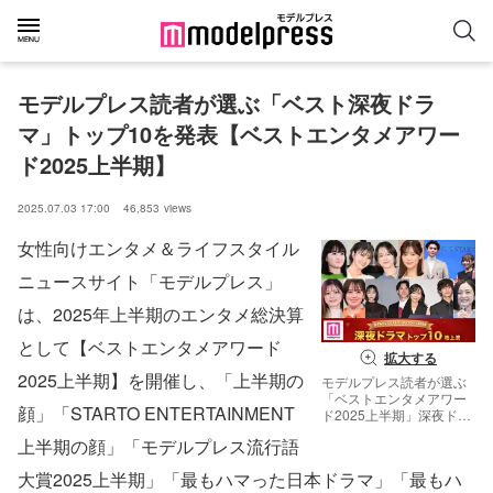
モデルプレス読者が選ぶ「ベスト深夜ドラ
マ」トップ10を発表【ベストエンタメアワー
ド2025上半期】
2025.07.03 17:00
46,853
views
女性向けエンタメ＆ライフスタイル
ニュースサイト「モデルプレス」
は、2025年上半期のエンタメ総決算
として【ベストエンタメアワード
拡大する
2025上半期】を開催し、「上半期の
モデルプレス読者が選ぶ
「ベストエンタメアワー
顔」「STARTO ENTERTAINMENT
ド2025上半期」深夜ドラ
マ（上段）葵わかな、工
上半期の顔」「モデルプレス流行語
藤美桜、尾碕真花、山下
美月、八木勇征、齊藤京
大賞2025上半期」「最もハマった日本ドラマ」「最もハ
子（下段）紺野彩夏、伊