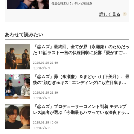
毎週金曜23:15 / テレビ朝日系
詳しく見る
あわせて読みたい
「恋ムズ」最終回、全てが昴（永瀬廉）のためだっ
た 11話ラスト一言の伏線回収に反響「愛がすご
い」「もらい泣きする」
2025.03.25 23:40
モデルプレス
「恋ムズ」昴（永瀬廉）＆まどか（山下美月）、最
後の“顔むぎゅキス” エンディングにも注目集まる
「衝撃的」「絵になる美しさ」
2025.03.25 23:39
モデルプレス
「恋ムズ」プロデューサーコメント到着 モデルプ
レス読者が選ぶ「今期最もハマっている深夜ドラ
マ」1位に喜び
2025.03.25 10:00
モデルプレス