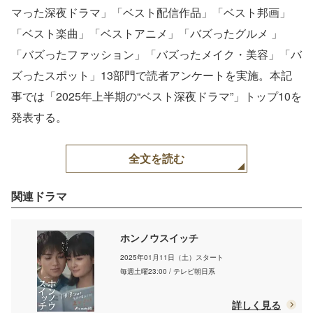
原六花、松井愛莉、大貫
マった深夜ドラマ」「ベスト配信作品」「ベスト邦画」
勇輔、麻生久美子、塩野
瑛久、安達祐実（C）モ
「ベスト楽曲」「ベストアニメ」「バズったグルメ 」
デルプレス
「バズったファッション」「バズったメイク・美容」「バ
ズったスポット」13部門で読者アンケートを実施。本記
事では「2025年上半期の“ベスト深夜ドラマ”」トップ10を
発表する。
全文を読む
関連ドラマ
ホンノウスイッチ
2025年01月11日（土）スタート
毎週土曜23:00 / テレビ朝日系
詳しく見る