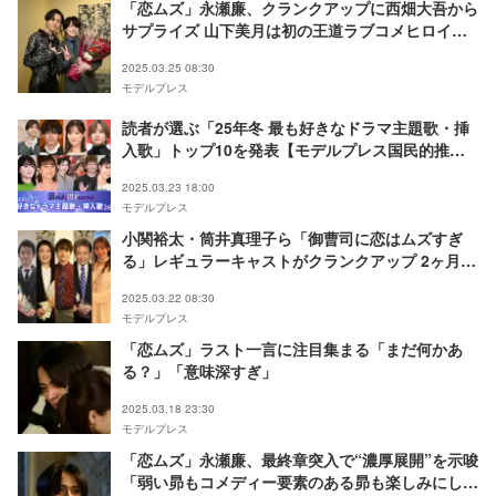
「恋ムズ」永瀬廉、クランクアップに西畑大吾から
サプライズ 山下美月は初の王道ラブコメヒロイン
回顧
2025.03.25 08:30
モデルプレス
読者が選ぶ「25年冬 最も好きなドラマ主題歌・挿
入歌」トップ10を発表【モデルプレス国民的推し
ランキング】
2025.03.23 18:00
モデルプレス
小関裕太・筒井真理子ら「御曹司に恋はムズすぎ
る」レギュラーキャストがクランクアップ 2ヶ月半
の撮影回顧【コメント】
2025.03.22 08:30
モデルプレス
「恋ムズ」ラスト一言に注目集まる「まだ何かあ
る？」「意味深すぎ」
2025.03.18 23:30
モデルプレス
「恋ムズ」永瀬廉、最終章突入で“濃厚展開”を示唆
「弱い昴もコメディー要素のある昴も楽しみにして