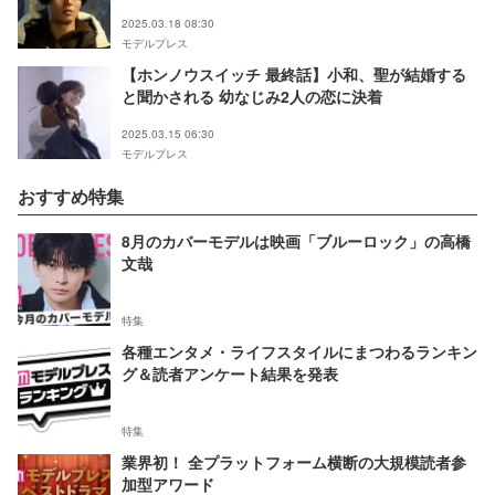
いて」
2025.03.18 08:30
モデルプレス
【ホンノウスイッチ 最終話】小和、聖が結婚する
と聞かされる 幼なじみ2人の恋に決着
2025.03.15 06:30
モデルプレス
おすすめ特集
8月のカバーモデルは映画「ブルーロック」の高橋
文哉
特集
各種エンタメ・ライフスタイルにまつわるランキン
グ＆読者アンケート結果を発表
特集
業界初！ 全プラットフォーム横断の大規模読者参
加型アワード