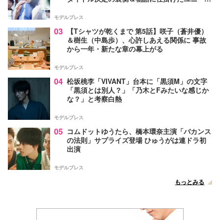
な視点【脚本家・生方美久氏インタビュー】
モデルプレス
03
【Tシャツが乾くまで 第5話】咲子（蒼井優）
＆樹生（中島歩）、心許しあえる関係に 事故
から一年・新たな章の幕上がる
モデルプレス
04
松坂桃李「VIVANT」台本に「黒須M」の文字
「黒須とは別人？」「乃木とFみたいな感じか
な？」と考察白熱
モデルプレス
05
コムドットゆうたら、橋本環奈主演「バカンス
の法則」サプライズ登場 ひゅうがは連ドラ初
出演
モデルプレス
もっとみる