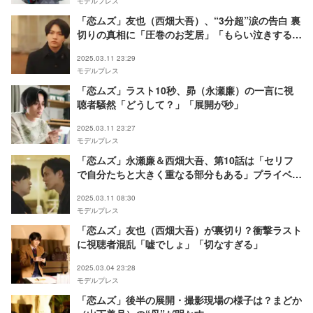
モデルプレス
「恋ムズ」友也（西畑大吾）、“3分超”涙の告白 裏
切りの真相に「圧巻のお芝居」「もらい泣きする」
の声
2025.03.11 23:29
モデルプレス
「恋ムズ」ラスト10秒、昴（永瀬廉）の一言に視
聴者騒然「どうして？」「展開が秒」
2025.03.11 23:27
モデルプレス
「恋ムズ」永瀬廉＆西畑大吾、第10話は「セリフ
で自分たちと大きく重なる部分もある」プライベー
トでの誕生日エピソード語る
2025.03.11 08:30
モデルプレス
「恋ムズ」友也（西畑大吾）が裏切り？衝撃ラスト
に視聴者混乱「嘘でしょ」「切なすぎる」
2025.03.04 23:28
モデルプレス
「恋ムズ」後半の展開・撮影現場の様子は？まどか