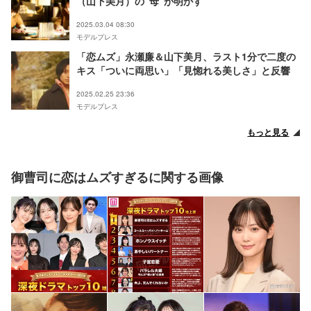
（山下美月）の“母”が明かす
2025.03.04 08:30
モデルプレス
「恋ムズ」永瀬廉＆山下美月、ラスト1分で二度の
キス「ついに両思い」「見惚れる美しさ」と反響
2025.02.25 23:36
モデルプレス
もっと見る
御曹司に恋はムズすぎるに関する画像