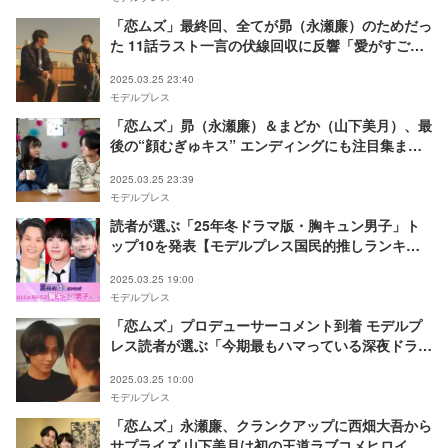
「恋ムズ」最終回、全てが昴（永瀬廉）のためだっ
た 11話ラスト一言の伏線回収に反響「愛がすご
い」「もらい泣きする」
2025.03.25 23:40
モデルプレス
「恋ムズ」昴（永瀬廉）＆まどか（山下美月）、最
後の“顔むぎゅキス” エンディングにも注目集まる
「衝撃的」「絵になる美しさ」
2025.03.25 23:39
モデルプレス
読者が選ぶ「25年冬ドラマ版・胸キュン男子」ト
ップ10を発表【モデルプレス国民的推しランキン
グ】
2025.03.25 19:00
モデルプレス
「恋ムズ」プロデューサーコメント到着 モデルプ
レス読者が選ぶ「今期最もハマっている深夜ドラ
マ」1位に喜び
2025.03.25 10:00
モデルプレス
「恋ムズ」永瀬廉、クランクアップに西畑大吾から
サプライズ 山下美月は初の王道ラブコメヒロイン