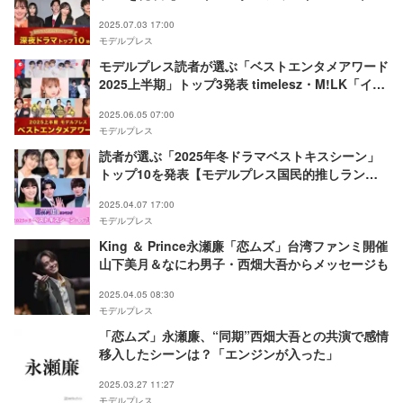
期】
2025.07.03 17:00
モデルプレス
モデルプレス読者が選ぶ「ベストエンタメアワード
2025上半期」トップ3発表 timelesz・M!LK「イイ
じゃん」などランクイン【全13部門】
2025.06.05 07:00
モデルプレス
読者が選ぶ「2025年冬ドラマベストキスシーン」
トップ10を発表【モデルプレス国民的推しランキ
ング】
2025.04.07 17:00
モデルプレス
King ＆ Prince永瀬廉「恋ムズ」台湾ファンミ開催
山下美月＆なにわ男子・西畑大吾からメッセージも
2025.04.05 08:30
モデルプレス
「恋ムズ」永瀬廉、“同期”西畑大吾との共演で感情
移入したシーンは？「エンジンが入った」
2025.03.27 11:27
モデルプレス