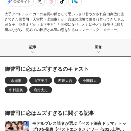
公式サイト
大手アパレルメーカーの会長の孫として思いっきり甘やかされ自由奔放に生
きてきた御曹司・天堂昴（永瀬廉）が、真逆の環境で生まれ育ってきたド庶
民女子・花倉まどか（山下美月）と同僚になり、ともに子ども服作りに取り
組みながら、初めての挫折と本気の恋を知るロマンティックコメディー。
記事
画像
御曹司に恋はムズすぎるのキャスト
永瀬廉
山下美月
西畑大吾
小関裕太
中村里帆
鹿賀丈史
御曹司に恋はムズすぎるに関する記事
モデルプレス読者が選ぶ「ベスト深夜ドラマ」トッ
プ10を発表【ベストエンタメアワード2025上半