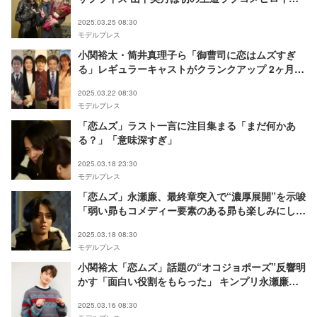
回顧
2025.03.25 08:30
モデルプレス
小関裕太・筒井真理子ら「御曹司に恋はムズすぎ
る」レギュラーキャストがクランクアップ 2ヶ月半
の撮影回顧【コメント】
2025.03.22 08:30
モデルプレス
「恋ムズ」ラスト一言に注目集まる「まだ何かあ
る？」「意味深すぎ」
2025.03.18 23:30
モデルプレス
「恋ムズ」永瀬廉、最終章突入で“濃厚展開”を示唆
「弱い昴もコメディー要素のある昴も楽しみにして
いて」
2025.03.18 08:30
モデルプレス
小関裕太「恋ムズ」話題の“オコジョポーズ”反響明
かす「面白い役割をもらった」 キンプリ永瀬廉ら
との撮影裏話も
2025.03.16 08:30