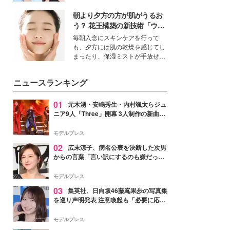
女性たちのヘアケア事情を紹介し
公開。モデルプレスでは、“大のミ
ます。
朝より夕方の方が肌がうるお
ニオン好き”という共通点を持つモ
デルの宮城舞と島村雄大の特別対
う？ 花王構築の新技術「ウォ
談をお届け！それぞれの視点か
ーターキャプチャリングスキ
毎朝入念にスキンケアを行って
ら、今作ならではの魅力や予想外
ン（捕水肌）」がスキンケア
も、夕方には肌の乾燥を感じてし
の感動をもたらす奥深いストーリ
の常識を変える予感
まったり、保湿ミストが手放せな
ーについて熱く語り合ってもらっ
いという読者も多いのでは？そん
た。
な美容の常識を大きく変える可能
ニュースランキング
性を秘めた、革新的な「Water
Capturing Skin（ウォーターキャ
プチャリングスキン：捕水肌）」
01
元木湧・安嶋秀生・内村颯太らジュ
技術を、花王が構築した。
ニア9人「Three」開幕 3人制作の新曲＆
手描きセットに込めた想い「もっと前に
進んで夢を掴みたい」【ゲネプロレポ】
モデルプレス
02
広末涼子、病名公表を決断した次男
からの言葉「言い訳にするのも嫌だっ
た」「言うべきか迷った」
モデルプレス
03
集英社、日向坂46藤嶌果歩の写真集
を巡り声明発表 注意喚起も「必要に応じ
て法的措置を含む対応を検討」
モデルプレス