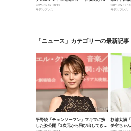
素敵」「涙腺崩壊」
本当に最強
2025.05.07 10:49
2025.05.07 10
モデルプレス
モデルプレス
「ニュース」カテゴリーの最新記事
平野綾「チェンソーマン」マキマに扮
杉浦太陽「
した姿公開「2次元から飛び出してきた
夢空ちゃん