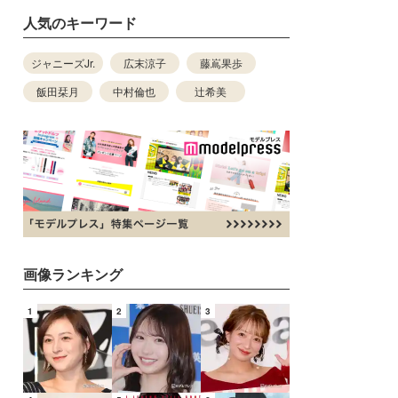
人気のキーワード
ジャニーズJr.
広末涼子
藤嶌果歩
飯田栞月
中村倫也
辻希美
画像ランキング
1
2
3