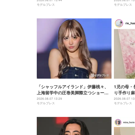
みたい」「美しさに思わず目を奪われ
らない」「
2026.08.07 13:44
2026.08.07 13
モデルプレス
モデルプレス
た」と反響
「シャッフルアイランド」伊藤桃々、
1児の母・
上海留学中の圧巻美脚際立つショーパ
り手作り麻
ン姿に反響「身体の半分以上脚」「レ
飛びそう」
2026.08.07 13:29
2026.08.07 13
モデルプレス
モデルプレス
ベチのスタイル」