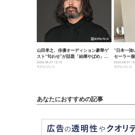
山田孝之、俳優オーディション豪華ゲ
“日本一強
スト“匂わせ”が話題「結構やばめ」緊
セーラー服
急で動画配信【THE OPEN CALL】
きそう」「
2026.08.07 13:15
2026.08.07 13
モデルプレス
モデルプレス
い」と反響
あなたにおすすめの記事