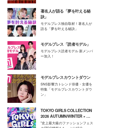
著名人が語る「夢を叶える秘
訣」
モデルプレス独自取材！著名人が
語る「夢を叶える秘訣」
モデルプレス「読者モデル」
モデルプレス読者モデル 新メンバ
ー加入！
モデルプレスカウントダウン
SNS影響力トレンド俳優・女優を
特集「モデルプレスカウントダウ
ン」
TOKYO GIRLS COLLECTION
2026 AUTUMN/WINTER × モ
デルプレス
"史上最大級のファッションフェス
タ"TGC情報をたっぷり紹介