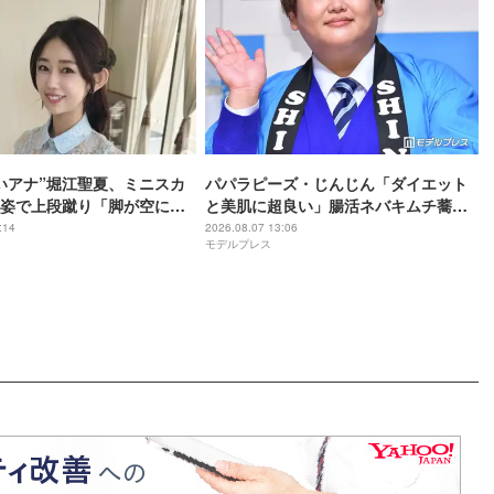
いアナ”堀江聖夏、ミニスカ
パパラピーズ・じんじん「ダイエット
姿で上段蹴り「脚が空に届
と美肌に超良い」腸活ネバキムチ蕎麦
等身バランスが素晴らし
公開「真似したい」「食欲そそる」の
:14
2026.08.07 13:06
モデルプレス
声