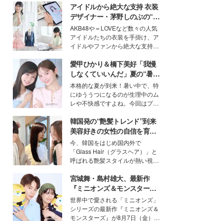
アイドルから絶大な支持 衣装
デザイナー・茅野しのぶの“可
愛い”を作る美学＜「シチズン
AKB48や＝LOVEなど数々の人気
クロスシー」インタビュー＞
アイドルたちの衣装を手掛け、ア
イドルやファンから絶大な支持を
得る、株式会社オサレカンパニー
愛甲ひかり＆橋下美好「我慢
取締役兼クリエイティブディレク
ター・茅野しのぶ。一人ひとりの
しなくていいんだ」夏の“暑さ
個性に寄り添い、魅力を引き出す
対策”の新しい選択肢とは？
本格的な夏が到来！暑い中で、特
衣装作りは、多くの女性たちに勇
にゆううつになるのが生理中のム
気と自信を与え続けている。
レや不快感ですよね。今回はプラ
イベートでも仲良しで旅行好きな
韓国発の“艶髪トレンド”到来
モデル・愛甲ひかりさんと橋下美
好さんを迎えて本音で女子会トー
美容好きの女性の自信を育む
ク。猛暑のお出かけを快適に過ご
「ヘアケア事情」って？
今、韓国をはじめ国内外で
すヒントや、2人が感動した夏の
「Glass Hair（グラスヘア）」と
生理の新常識にも迫りました。
呼ばれる艶髪スタイルが熱い視線
を集めています。メイクやファッ
宮城舞・島村雄大、最新作
ションの完成度を高めるベースと
して、“髪そのものの美しさ”に改
『ミニオンズ＆モンスター
めて注目する人が増えている様
ズ』の魅力熱弁 ハチャメチャ
世界中で愛される「ミニオンズ」
子。今回は、そんな憧れの艶やか
だけじゃない“友情と絆”に感
シリーズの最新作『ミニオンズ＆
な髪を日常で叶える、美容好きの
動
モンスターズ』が8月7日（金）に