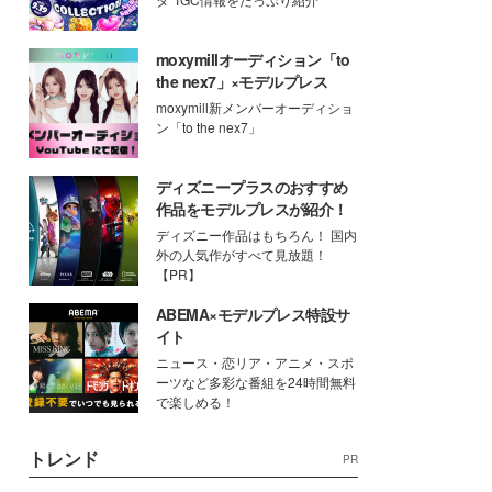
moxymillオーディション「to
the nex7」×モデルプレス
moxymill新メンバーオーディショ
ン「to the nex7」
ディズニープラスのおすすめ
作品をモデルプレスが紹介！
ディズニー作品はもちろん！ 国内
外の人気作がすべて見放題！
【PR】
ABEMA×モデルプレス特設サ
イト
ニュース・恋リア・アニメ・スポ
ーツなど多彩な番組を24時間無料
で楽しめる！
トレンド
PR