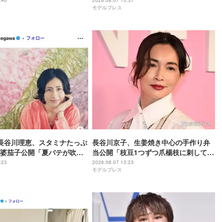
全てが愛おしい」の声
できそう」「大人も喜びそうなメニュ
:40
2026.08.07 13:37
モデルプレス
ー」の声
長谷川理恵、スタミナたっぷ
長谷川京子、生姜焼き中心の手作り弁
婆茄子公開「夏バテが吹っ
当公開「枝豆1つずつ爪楊枝に刺してる
「食欲そそられる色」の声
のマメ」「彩り綺麗」と反響
:23
2026.08.07 13:23
モデルプレス