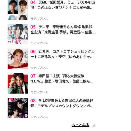
04
元ME:I飯田栞月、ミュージカル初出
演「この上ない喜びとともに大変光栄」
4年ぶり上演「ファントム」城田優らキ
ャスト発表
モデルプレス
05
テレ東、東野圭吾さん追悼 亀梨和
也主演「東野圭吾 手紙」再放送へ 佐藤隆
太・本田翼・中村倫也ら出演
モデルプレス
06
辻希美、コストコでショッピングカ
ートに座る次女・夢空（ゆめあ）ちゃん
の姿公開「乗りこなしてる感じが可愛す
ぎ」「成長を感じる」の声
モデルプレス
07
織田裕二主演「踊る大捜査線
N.E.W.」趣里・増田貴久・佐藤二朗ら新
メンバー紹介映像解禁 各キャラクター象
徴する“謎のキーワード”も
モデルプレス
08
M!LK曽野舜太＆吉田仁人の表紙解
禁「モデルプレスカウントダウンマガジ
ン」巻頭に登場
モデルプレス
もっとみる