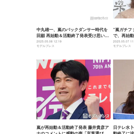
中丸雄一、嵐のバックダンサー時代を
“嵐ガチフ
回顧 再始動＆活動終了発表受け思いつ
で、再始動
づる「ツアーが最高の時間になります
メッセージ
2025.05.08 12:19
2025.05.07 11
モデルプレス
モデルプレス
ように」
と反響
嵐が再始動＆活動終了発表 藤井貴彦ア
日テレ水卜
ナのコメントに感動の声「言葉選びが
動終了に涙