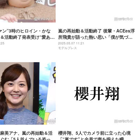
ァン”3時のヒロイン・かな
嵐の再始動＆活動終了 後輩・ACEes浮
＆活動終了発表受け“愛ある
所飛貴が語った熱い思い「僕が気づい
”投稿「同感です」「素敵」
た頃には僕の中に嵐がもういた」
:25
2025.05.07 11:21
モデルプレス
麻美アナ、嵐の再始動＆活
櫻井翔、5人でカメラ前に立った心境
ぐむ「5人並んでいる姿って
「“嵐です”と全員で声を揃えた瞬