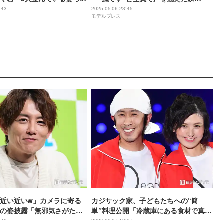
ですね」
間…」再始動＆活動終了発表受け
:43
2025.05.06 23:45
モデルプレス
「news zero」でコメント
近い近いw」カメラに寄る
カジサック家、子どもたちへの“簡
の姿披露「無邪気さがたま
単”料理公開「冷蔵庫にある食材で真似