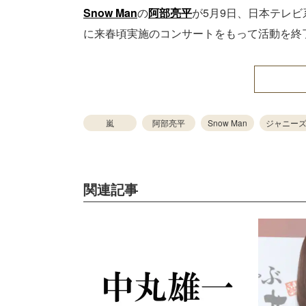
Snow Man
の
阿部亮平
が5月9日、日本テレビ系
に来春頃実施のコンサートをもって活動を終
嵐
阿部亮平
Snow Man
ジャニー
関連記事