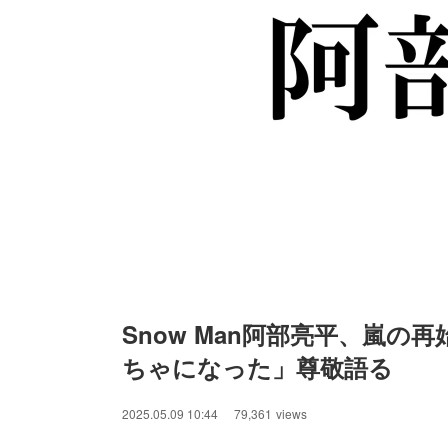
Snow Man阿部亮平、嵐
ちゃになった」尊敬語る
/
Unmute
2025.05.09 10:44
79,361
views