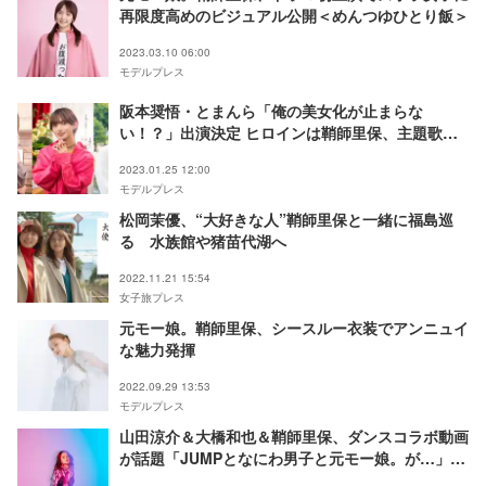
再限度高めのビジュアル公開＜めんつゆひとり飯＞
2023.03.10 06:00
モデルプレス
阪本奨悟・とまんら「俺の美女化が止まらな
い！？」出演決定 ヒロインは鞘師里保、主題歌も
発表
2023.01.25 12:00
モデルプレス
松岡茉優、“大好きな人”鞘師里保と一緒に福島巡
る 水族館や猪苗代湖へ
2022.11.21 15:54
女子旅プレス
元モー娘。鞘師里保、シースルー衣装でアンニュイ
な魅力発揮
2022.09.29 13:53
モデルプレス
山田涼介＆大橋和也＆鞘師里保、ダンスコラボ動画
が話題「JUMPとなにわ男子と元モー娘。が…」
「令和すごい」