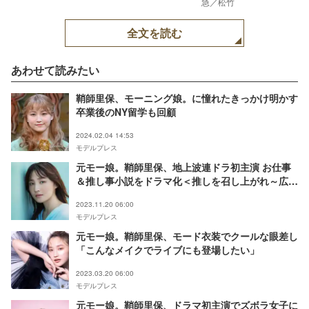
急／松竹
全文を読む
あわせて読みたい
鞘師里保、モーニング娘。に憧れたきっかけ明かす
卒業後のNY留学も回顧
2024.02.04 14:53
モデルプレス
元モー娘。鞘師里保、地上波連ドラ初主演 お仕事
＆推し事小説をドラマ化＜推しを召し上がれ～広報
ガールのまろやかな日々～＞
2023.11.20 06:00
モデルプレス
元モー娘。鞘師里保、モード衣装でクールな眼差し
「こんなメイクでライブにも登場したい」
2023.03.20 06:00
モデルプレス
元モー娘。鞘師里保、ドラマ初主演でズボラ女子に