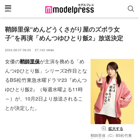
鞘師里保“めんどうくさがり屋のズボラ女
子”を再演「めんつゆひとり飯2」放送決定
2024.08.07 06:00
27,143
views
女優の
鞘師里保
が主演を務める「め
んつゆひとり飯」シリーズ2作目とな
るBS松竹東急水曜ドラマ23『めんつ
ゆひとり飯2』（毎週水曜よる11時
～）が、10月2日より放送されるこ
とが決定した。
拡大する
鞘師里保（C）BS松竹東