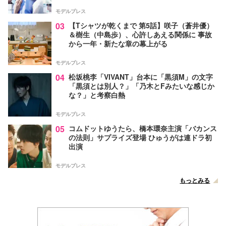
な視点【脚本家・生方美久氏インタビュー】
モデルプレス
03
【Tシャツが乾くまで 第5話】咲子（蒼井優）
＆樹生（中島歩）、心許しあえる関係に 事故
から一年・新たな章の幕上がる
モデルプレス
04
松坂桃李「VIVANT」台本に「黒須M」の文字
「黒須とは別人？」「乃木とFみたいな感じか
な？」と考察白熱
モデルプレス
05
コムドットゆうたら、橋本環奈主演「バカンス
の法則」サプライズ登場 ひゅうがは連ドラ初
出演
モデルプレス
もっとみる