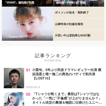
「VIVANT」違和感が話題
“超特急・8号車の日”登録
ボイメンが改名・契約終了
山崎怜奈が妊娠生報告
片思い中は逆効果なNG行動
バブみfaceの作り方
記事ランキング
RANKING
01
小栗旬、5年ぶり民放ドラマレギュラー出演 横
浜流星と唯一無二の異色のバディで初共演
【LOST10】
モデルプレス
02
「Tシャツが乾くまで」最初はTシャツではな
かった「一気に“不倫感”が上がりませんか？」
タイトル決定の裏側＆物語に仕掛けたユニーク