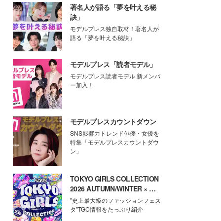
著名人が語る「夢を叶える秘
訣」
モデルプレス独自取材！著名人が
語る「夢を叶える秘訣」
モデルプレス「読者モデル」
モデルプレス読者モデル 新メンバ
ー加入！
モデルプレスカウントダウン
SNS影響力トレンド俳優・女優を
特集「モデルプレスカウントダウ
ン」
TOKYO GIRLS COLLECTION
2026 AUTUMN/WINTER × モ
デルプレス
"史上最大級のファッションフェス
タ"TGC情報をたっぷり紹介