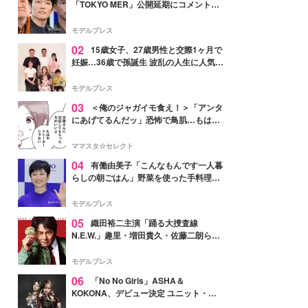
「TOKYO MER」公開延期にコメント
「現実のヒーローたちにチームMERから
最大の敬意とエールを」
モデルプレス
02
15歳女子、27歳男性と交際1ヶ月で
妊娠…36歳で孫誕生 波乱の人生に人気タ
レント思わずツッコミ「だいぶ危ねえ
よ！」
モデルプレス
03
＜俺のジャガイモ食え！＞「アンタ
にあげてるんだッ」恐怖で鳥肌…もはや
ストーカー？【第3話まんが】
ママスタ☆セレクト
04
有働由美子「こんなもんです一人暮
らしの朝ごはん」野菜を使った手料理公
開「作ってみたい」「ヘルシーで美味し
そう」と反響
モデルプレス
05
織田裕二主演「踊る大捜査線
N.E.W.」趣里・増田貴久・佐藤二朗ら新
メンバー紹介映像解禁 各キャラクター象
徴する“謎のキーワード”も
モデルプレス
06
「No No Girls」ASHA＆
KOKONA、デビュー決定 ユニット・
TAKARAとしてセルフプロデュース楽曲