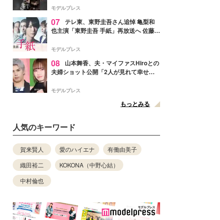
リリースへ
モデルプレス
07
テレ東、東野圭吾さん追悼 亀梨和
也主演「東野圭吾 手紙」再放送へ 佐藤隆
太・本田翼・中村倫也ら出演
モデルプレス
08
山本舞香、夫・マイファスHiroとの
夫婦ショット公開「2人が見れて幸せ」
「仲の良さが伝わってくる」と反響
モデルプレス
もっとみる
人気のキーワード
賀来賢人
愛のハイエナ
有働由美子
織田裕二
KOKONA（中野心結）
中村倫也