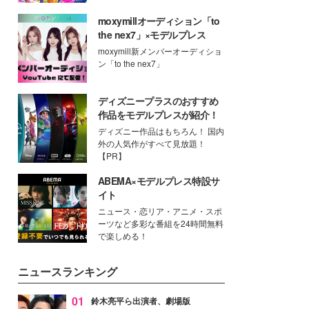
moxymillオーディション「to
the nex7」×モデルプレス
moxymill新メンバーオーディショ
ン「to the nex7」
ディズニープラスのおすすめ
作品をモデルプレスが紹介！
ディズニー作品はもちろん！ 国内
外の人気作がすべて見放題！
【PR】
ABEMA×モデルプレス特設サ
イト
ニュース・恋リア・アニメ・スポ
ーツなど多彩な番組を24時間無料
で楽しめる！
ニュースランキング
01
鈴木亮平ら出演者、劇場版