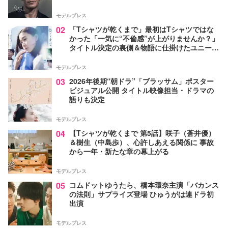
モデルプレス
02
「Tシャツが乾くまで」最初はTシャツではな
かった「一気に“不倫感”が上がりませんか？」
タイトル決定の裏側＆物語に仕掛けたユニーク
な視点【脚本家・生方美久氏インタビュー】
モデルプレス
03
2026年後期“朝ドラ”「ブラッサム」ポスター
ビジュアル公開 タイトル映像担当・ドラマの
語りも決定
モデルプレス
04
【Tシャツが乾くまで 第5話】咲子（蒼井優）
＆樹生（中島歩）、心許しあえる関係に 事故
から一年・新たな章の幕上がる
モデルプレス
05
コムドットゆうたら、橋本環奈主演「バカンス
の法則」サプライズ登場 ひゅうがは連ドラ初
出演
モデルプレス