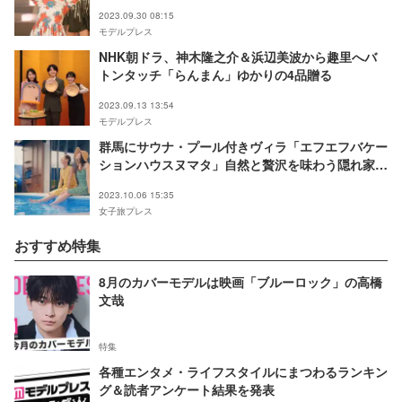
2023.09.30 08:15
モデルプレス
NHK朝ドラ、神木隆之介＆浜辺美波から趣里へバ
トンタッチ「らんまん」ゆかりの4品贈る
2023.09.13 13:54
モデルプレス
群馬にサウナ・プール付きヴィラ「エフエフバケー
ションハウスヌマタ」自然と贅沢を味わう隠れ家空
間
2023.10.06 15:35
女子旅プレス
おすすめ特集
8月のカバーモデルは映画「ブルーロック」の高橋
文哉
特集
各種エンタメ・ライフスタイルにまつわるランキン
グ＆読者アンケート結果を発表