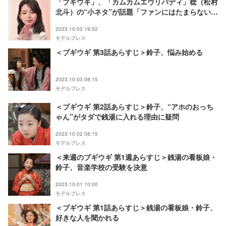
「ブギウギ」、「カムカムエヴリバディ」稔（松村
北斗）の“小ネタ”が話題「ファンにはたまらない演
出」「遊び心溢れてる」
2023.10.03 19:52
モデルプレス
＜ブギウギ 第3話あらすじ＞鈴子、悩み始める
2023.10.03 08:15
モデルプレス
＜ブギウギ 第2話あらすじ＞鈴子、“アホのおっち
ゃん”がタダで銭湯に入れる理由に疑問
2023.10.02 08:15
モデルプレス
＜来週のブギウギ 第1週あらすじ＞銭湯の看板娘・
鈴子、音楽学校の受験を決意
2023.10.01 10:00
モデルプレス
＜ブギウギ 第1話あらすじ＞銭湯の看板娘・鈴子、
好きな人を聞かれる