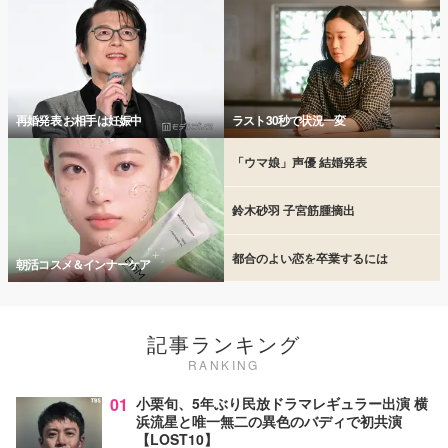
再婚発表 お相手は妊娠中
ラスト30秒で状況一変
「ウマ娘」声優 結婚発表
鈴木砂羽 子宮筋腫摘出
都合のよい恋を卒業するには
朝活コスメ＆インナーケア
記事ランキング
RANKING
01
小栗旬、5年ぶり民放ドラマレギュラー出演 横
浜流星と唯一無二の異色のバディで初共演
【LOST10】