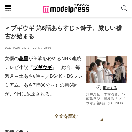
＜ブギウギ 第6話あらすじ＞鈴子、厳しい稽
古が始まる
2023.10.07 08:15
20,177
views
女優の
趣里
が主演を務めるNHK連続
テレビ小説『
ブギウギ
』（総合、毎
週月～土あさ8時～／BS4K・BSプレ
ミアム、あさ7時30分～）の第6話
拡大する
が、9日に放送される。
澤井梨丘、木村湖音、小
南希良梨、翼和希「ブギ
ウギ」第6話（C）NHK
全文を読む
関連ドラマ