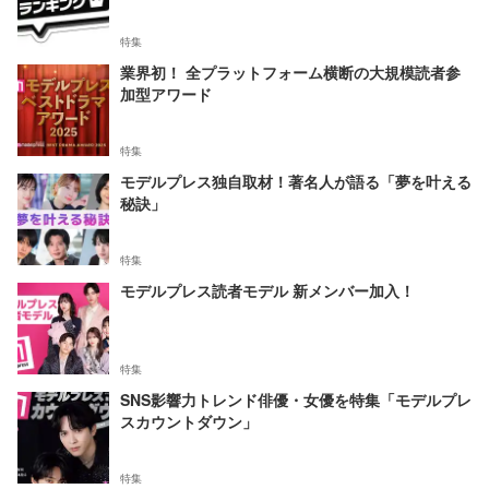
特集
業界初！ 全プラットフォーム横断の大規模読者参
加型アワード
特集
モデルプレス独自取材！著名人が語る「夢を叶える
秘訣」
特集
モデルプレス読者モデル 新メンバー加入！
特集
SNS影響力トレンド俳優・女優を特集「モデルプレ
スカウントダウン」
特集