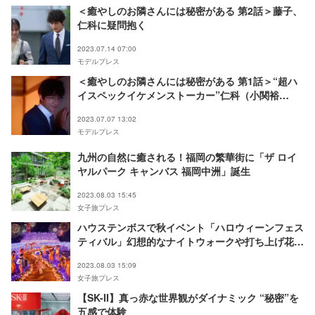
＜癒やしのお隣さんには秘密がある 第2話＞藤子、
仁科に疑問抱く
2023.07.14 07:00
モデルプレス
＜癒やしのお隣さんには秘密がある 第1話＞“超ハ
イスペックイケメンストーカー”仁科（小関裕
太）、藤子（田辺桃子）の隣人に
2023.07.07 13:02
モデルプレス
九州の自然に癒される！福岡の繁華街に「ザ ロイ
ヤルパーク キャンバス 福岡中洲」誕生
2023.08.03 15:45
女子旅プレス
ハウステンボスで秋イベント「ハロウィーンフェス
ティバル」幻想的なナイトウォークや打ち上げ花火
など
2023.08.03 15:09
女子旅プレス
【SK-II】真っ赤な世界観がダイナミック “秘密”を
五感で体験