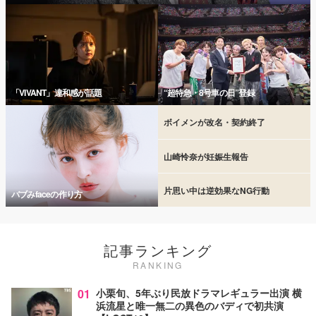
「VIVANT」違和感が話題
“超特急・8号車の日”登録
ボイメンが改名・契約終了
山崎怜奈が妊娠生報告
片思い中は逆効果なNG行動
バブみfaceの作り方
記事ランキング
RANKING
01
小栗旬、5年ぶり民放ドラマレギュラー出演 横
浜流星と唯一無二の異色のバディで初共演