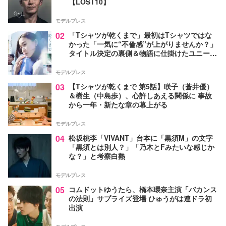
【LOST10】
モデルプレス
02
「Tシャツが乾くまで」最初はTシャツではな
かった「一気に“不倫感”が上がりませんか？」
タイトル決定の裏側＆物語に仕掛けたユニーク
な視点【脚本家・生方美久氏インタビュー】
モデルプレス
03
【Tシャツが乾くまで 第5話】咲子（蒼井優）
＆樹生（中島歩）、心許しあえる関係に 事故
から一年・新たな章の幕上がる
モデルプレス
04
松坂桃李「VIVANT」台本に「黒須M」の文字
「黒須とは別人？」「乃木とFみたいな感じか
な？」と考察白熱
モデルプレス
05
コムドットゆうたら、橋本環奈主演「バカンス
の法則」サプライズ登場 ひゅうがは連ドラ初
出演