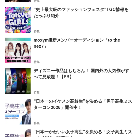
特集
"史上最大級のファッションフェスタ"TGC情報を
たっぷり紹介
特集
moxymill新メンバーオーディション「to the
nex7」
特集
ディズニー作品はもちろん！ 国内外の人気作がす
べて見放題！【PR】
特集
“日本一のイケメン高校生”を決める「男子高生ミス
ターコン2026」開催中！
特集
“日本一かわいい女子高生”を決める「女子高生ミス