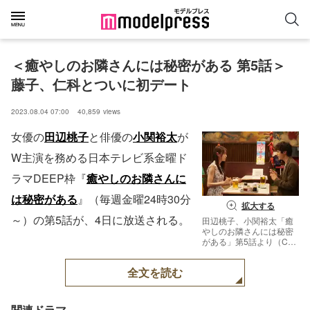
＜癒やしのお隣さんには秘密がある 第5話＞
藤子、仁科とついに初デート
2023.08.04 07:00
40,859
views
女優の
田辺桃子
と俳優の
小関裕太
が
W主演を務める日本テレビ系金曜ド
ラマDEEP枠『
癒やしのお隣さんに
は秘密がある
』（毎週金曜24時30分
拡大する
～）の第5話が、4日に放送される。
田辺桃子、小関裕太「癒
やしのお隣さんには秘密
がある」第5話より（C）
日本テレビ
全文を読む
関連ドラマ