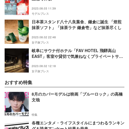
2023.08.03 11:39
モデルプレス
日本茶スタンド八十八良葉舎、鎌倉に誕生 「焙煎
抹茶ソフト」「抹茶ラテ 鎌倉壱」など抹茶尽くし
2023.08.02 22:48
女子旅プレス
岐阜にサウナ付ホテル「FAV HOTEL 飛騨高山
EAST」客室や貸切で気兼ねなくプライベートサウ
ナを堪能
2023.08.02 12:18
女子旅プレス
おすすめ特集
8月のカバーモデルは映画「ブルーロック」の高橋
文哉
特集
各種エンタメ・ライフスタイルにまつわるランキン
グ＆読者アンケート結果を発表