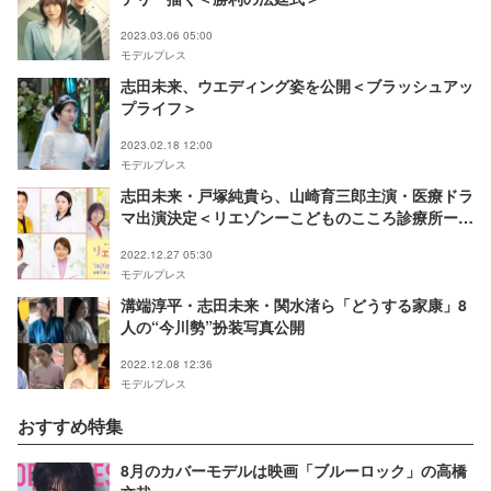
2023.03.06 05:00
モデルプレス
志田未来、ウエディング姿を公開＜ブラッシュアッ
プライフ＞
2023.02.18 12:00
モデルプレス
志田未来・戸塚純貴ら、山崎育三郎主演・医療ドラ
マ出演決定＜リエゾンーこどものこころ診療所ー／
本人コメント＞
2022.12.27 05:30
モデルプレス
溝端淳平・志田未来・関水渚ら「どうする家康」8
人の“今川勢”扮装写真公開
2022.12.08 12:36
モデルプレス
おすすめ特集
8月のカバーモデルは映画「ブルーロック」の高橋