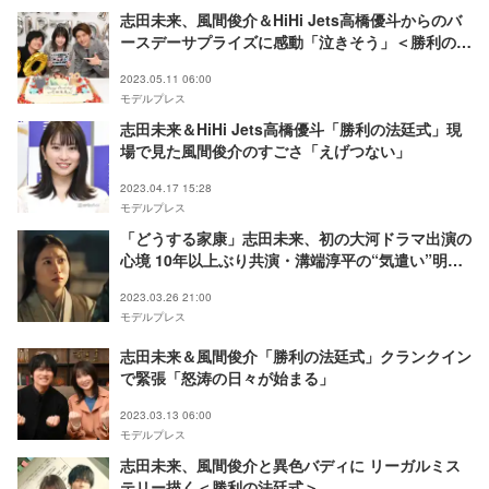
志田未来、風間俊介＆HiHi Jets高橋優斗からのバ
ースデーサプライズに感動「泣きそう」＜勝利の法
廷式＞
2023.05.11 06:00
モデルプレス
志田未来＆HiHi Jets高橋優斗「勝利の法廷式」現
場で見た風間俊介のすごさ「えげつない」
2023.04.17 15:28
モデルプレス
「どうする家康」志田未来、初の大河ドラマ出演の
心境 10年以上ぶり共演・溝端淳平の“気遣い”明か
す
2023.03.26 21:00
モデルプレス
志田未来＆風間俊介「勝利の法廷式」クランクイン
で緊張「怒涛の日々が始まる」
2023.03.13 06:00
モデルプレス
志田未来、風間俊介と異色バディに リーガルミス
テリー描く＜勝利の法廷式＞