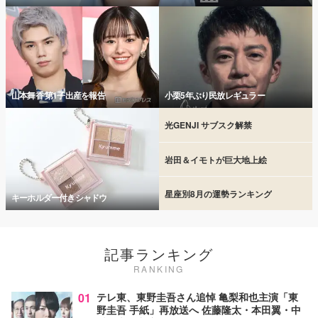
山本舞香 第1子出産を報告
小栗5年ぶり民放レギュラー
光GENJI サブスク解禁
岩田＆イモトが巨大地上絵
星座別8月の運勢ランキング
キーホルダー付きシャドウ
記事ランキング
RANKING
01
テレ東、東野圭吾さん追悼 亀梨和也主演「東
野圭吾 手紙」再放送へ 佐藤隆太・本田翼・中