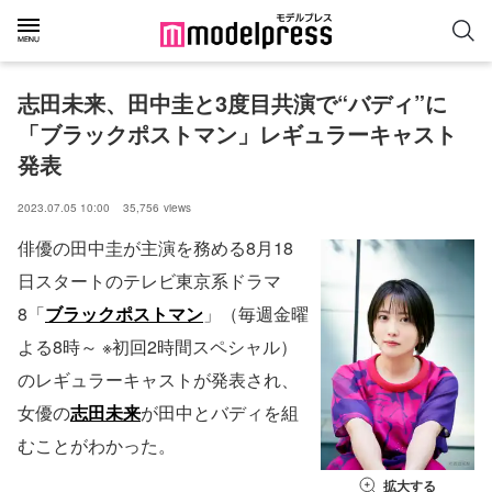
志田未来、田中圭と3度目共演で“バディ”に
「ブラックポストマン」レギュラーキャスト
発表
2023.07.05 10:00
35,756
views
俳優の田中圭が主演を務める8月18
日スタートのテレビ東京系ドラマ
8「
ブラックポストマン
」（毎週金曜
よる8時～ ※初回2時間スペシャル）
のレギュラーキャストが発表され、
女優の
志田未来
が田中とバディを組
むことがわかった。
拡大する