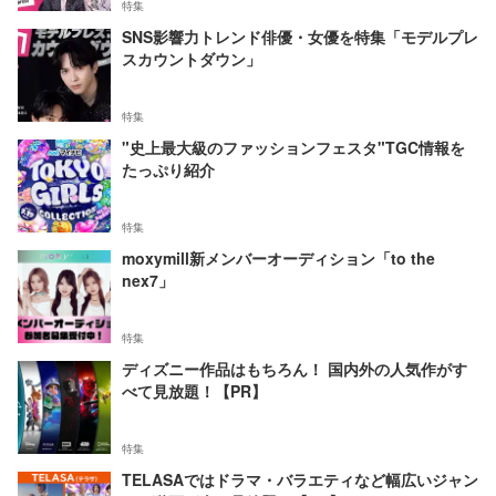
特集
SNS影響力トレンド俳優・女優を特集「モデルプレ
スカウントダウン」
特集
"史上最大級のファッションフェスタ"TGC情報を
たっぷり紹介
特集
moxymill新メンバーオーディション「to the
nex7」
特集
ディズニー作品はもちろん！ 国内外の人気作がす
べて見放題！【PR】
特集
TELASAではドラマ・バラエティなど幅広いジャン