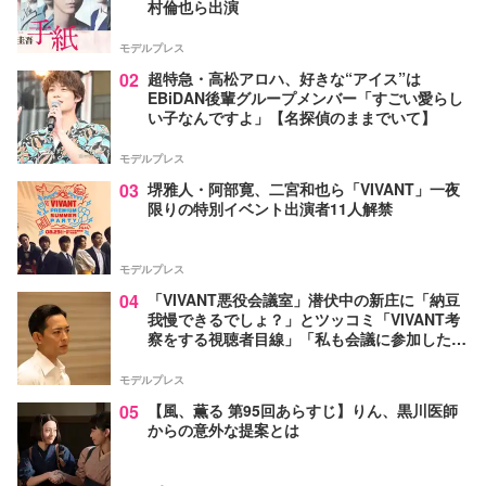
村倫也ら出演
モデルプレス
02
超特急・高松アロハ、好きな“アイス”は
EBiDAN後輩グループメンバー「すごい愛らし
い子なんですよ」【名探偵のままでいて】
モデルプレス
03
堺雅人・阿部寛、二宮和也ら「VIVANT」一夜
限りの特別イベント出演者11人解禁
モデルプレス
04
「VIVANT悪役会議室」潜伏中の新庄に「納豆
我慢できるでしょ？」とツッコミ「VIVANT考
察をする視聴者目線」「私も会議に参加した
い」と話題【ネタバレあり】
モデルプレス
05
【風、薫る 第95回あらすじ】りん、黒川医師
からの意外な提案とは