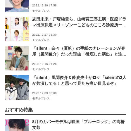
2022.12.30 17:58
モデルプレス
志田未来・戸塚純貴ら、山崎育三郎主演・医療ドラ
マ出演決定＜リエゾンーこどものこころ診療所ー／
本人コメント＞
2022.12.27 05:30
モデルプレス
「silent」奈々（夏帆）の手紙のナレーションが春
尾（風間俊介）だった理由「徹底した演出」と注目
集まる
2022.12.16 01:26
モデルプレス
「silent」風間俊介＆鈴鹿央士がロケ「silentの2人
が共演してる！と思って見たら痛い目見るぞ」
2022.12.09 08:00
モデルプレス
おすすめ特集
8月のカバーモデルは映画「ブルーロック」の高橋
文哉