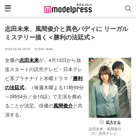
志田未来、風間俊介と異色バディに リーガル
ミステリー描く＜勝利の法廷式＞
2023.03.06 05:00
16,505
views
女優の
志田未来
が、4月13日から放
送スタートの読売テレビ・日本テレ
ビ系プラチナイト木曜ドラマ『
勝利
の法廷式
』（毎週木曜よる11時59分
～0時54分／全10話）で主演を務め
ることが決定。俳優の
風間俊介
と共
演する。
拡大する
志田未来、風間俊介
（C）読売テレビ