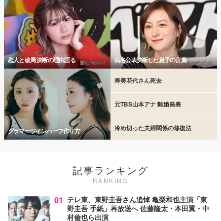
恋人と破局 決断の理由語る
病名公表決断した息子の言葉
寿美花代さん死去
元TBS山本アナ 離婚発表
冷め切った夫婦関係の修復法
グラマーツインハーフ作り方
記事ランキング
RANKING
01
テレ東、東野圭吾さん追悼 亀梨和也主演「東
野圭吾 手紙」再放送へ 佐藤隆太・本田翼・中
村倫也ら出演