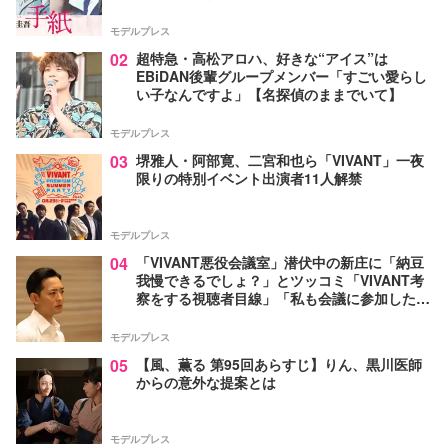
モデルプレス
02
超特急・高松アロハ、好きな“アイス”は
EBiDAN後輩グループメンバー「すごい愛らし
い子なんですよ」【名探偵のままでいて】
モデルプレス
03
堺雅人・阿部寛、二宮和也ら「VIVANT」一夜
限りの特別イベント出演者11人解禁
モデルプレス
04
「VIVANT悪役会議室」潜伏中の新庄に「納豆
我慢できるでしょ？」とツッコミ「VIVANT考
察をする視聴者目線」「私も会議に参加した
い」と話題【ネタバレあり】
モデルプレス
05
【風、薫る 第95回あらすじ】りん、黒川医師
からの意外な提案とは
モデルプレス