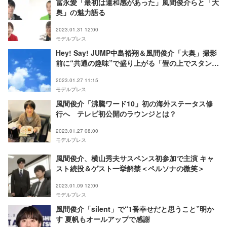
冨永愛「最初は違和感があった」風間俊介らと「大
奥」の魅力語る
2023.01.31 12:00
モデルプレス
Hey! Say! JUMP中島裕翔＆風間俊介「大奥」撮影
前に“共通の趣味”で盛り上がる「畳の上でスタンバ
ってる時に…」
2023.01.27 11:15
モデルプレス
風間俊介「沸騰ワード10」初の海外ステータス修
行へ テレビ初公開のラウンジとは？
2023.01.27 08:00
モデルプレス
風間俊介、横山秀夫サスペンス初参加で主演 キャ
スト続投＆ゲスト一挙解禁＜ペルソナの微笑＞
2023.01.09 12:00
モデルプレス
風間俊介「silent」で“1番幸せだと思うこと”明か
す 夏帆もオールアップで感謝