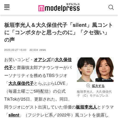
板垣李光人＆大久保佳代子「silent」風コント
に「コンポタかと思ったのに」「クセ強い」
の声
2023.02.27 15:00
22,634
views
お笑いコンビ・
オアシズ
の
大久保佳
代子
と齋藤慎太郎アナウンサーがパ
ーソナリティを務めるTBSラジオ
「
大久保佳代子
とらぶぶらLOVE」
拡大する
（毎週土曜ごご5時配信）の公式
板垣李光人、大久保佳代
子 （C）モデルプレス
TikTokが25日、更新された。同日、
同ラジオにゲスト出演していた俳優の
板垣李光人
とドラマ
「
silent
」（フジテレビ系／2022年）風コントを披露し