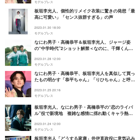
モデルプレス
板垣李光人、個性的リメイク衣装に驚きの発想「最
高に可愛い」「センス抜群すぎる」の声
2023.01.30 18:00
モデルプレス
なにわ男子・高橋恭平＆板垣李光人、ジャージ姿
の“中学時代”2ショット解禁＜なのに、千輝くんが
甘すぎる。＞
2023.01.28 12:00
モデルプレス
なにわ男子・高橋恭平、板垣李光人を真似して買っ
たもの明かす「恭平ちゃん」「りひちゃん」と呼び
合う仲に＜なのに、千輝くんが甘すぎる。＞
2023.01.25 20:16
モデルプレス
板垣李光人、なにわ男子・高橋恭平の“恋のライバ
ル”役で新境地 複雑な感情に揺れ動くキャラ熱演
＜なのに、千輝くんが甘すぎる。＞
2023.01.24 12:00
モデルプレス
板垣李光人「どうする家康」井伊直政役に意気込み