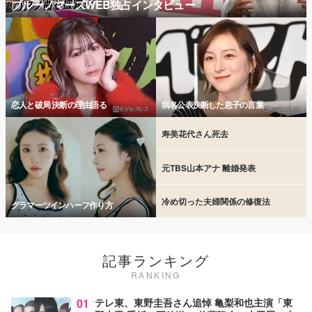
ブルーノマーズWEB独占インタビュー
恋人と破局 決断の理由語る
病名公表決断した息子の言葉
寿美花代さん死去
元TBS山本アナ 離婚発表
冷め切った夫婦関係の修復法
グラマーツインハーフ作り方
記事ランキング
RANKING
01
テレ東、東野圭吾さん追悼 亀梨和也主演「東