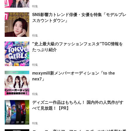
特集
SNS影響力トレンド俳優・女優を特集「モデルプレ
スカウントダウン」
特集
"史上最大級のファッションフェスタ"TGC情報を
たっぷり紹介
特集
moxymill新メンバーオーディション「to the
nex7」
特集
ディズニー作品はもちろん！ 国内外の人気作がす
べて見放題！【PR】
特集