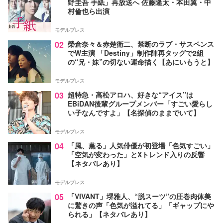
野圭吾 手紙」再放送へ 佐藤隆太・本田翼・中
村倫也ら出演
モデルプレス
02
榮倉奈々＆赤楚衛二、禁断のラブ・サスペンス
でW主演 「Destiny」制作陣再タッグで2組
の“兄・妹”の切ない運命描く【あにいもうと】
モデルプレス
03
超特急・高松アロハ、好きな“アイス”は
EBiDAN後輩グループメンバー「すごい愛らし
い子なんですよ」【名探偵のままでいて】
モデルプレス
04
「風、薫る」人気俳優が初登場「色気すごい」
「空気が変わった」とXトレンド入りの反響
【ネタバレあり】
モデルプレス
05
「VIVANT」堺雅人、“脱スーツ”の圧巻肉体美
に驚きの声「色気が溢れてる」「ギャップにや
られる」【ネタバレあり】