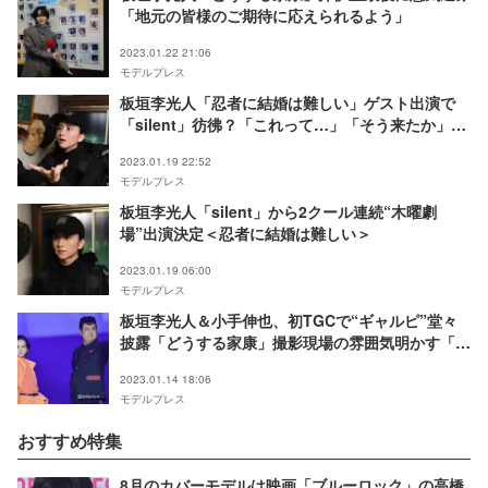
「地元の皆様のご期待に応えられるよう」
2023.01.22 21:06
モデルプレス
板垣李光人「忍者に結婚は難しい」ゲスト出演で
「silent」彷彿？「これって…」「そう来たか」と
話題
2023.01.19 22:52
モデルプレス
板垣李光人「silent」から2クール連続“木曜劇
場”出演決定＜忍者に結婚は難しい＞
2023.01.19 06:00
モデルプレス
板垣李光人＆小手伸也、初TGCで“ギャルピ”堂々
披露「どうする家康」撮影現場の雰囲気明かす「男
子高校生の部室かよ」＜TGC しずおか＞
2023.01.14 18:06
モデルプレス
おすすめ特集
8月のカバーモデルは映画「ブルーロック」の高橋