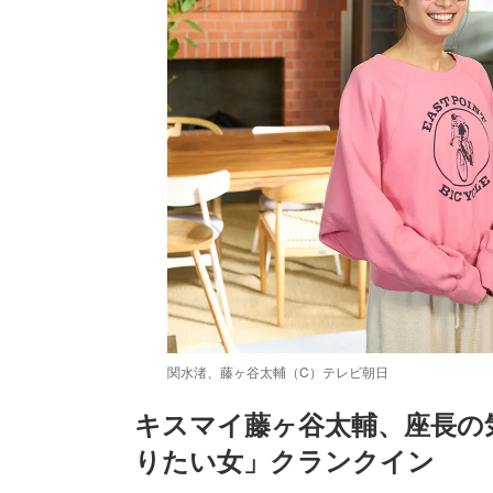
関水渚、藤ヶ谷太輔（C）テレビ朝日
キスマイ藤ヶ谷太輔、座長の
りたい女」クランクイン
/
Unmute