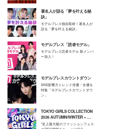
著名人が語る「夢を叶える秘
訣」
モデルプレス独自取材！著名人が
語る「夢を叶える秘訣」
モデルプレス「読者モデル」
モデルプレス読者モデル 新メンバ
ー加入！
モデルプレスカウントダウン
SNS影響力トレンド俳優・女優を
特集「モデルプレスカウントダウ
ン」
TOKYO GIRLS COLLECTION
2026 AUTUMN/WINTER × モ
デルプレス
"史上最大級のファッションフェス
タ"TGC情報をたっぷり紹介