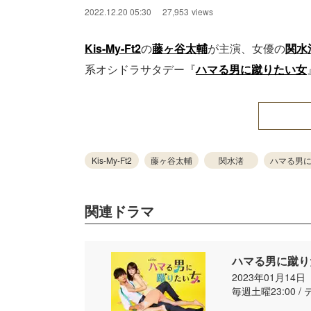
2022.12.20 05:30
27,953
views
Kis-My-Ft2
の
藤ヶ谷太輔
が主演、女優の
関水
系オシドラサタデー『
ハマる男に蹴りたい女
Kis-My-Ft2
藤ヶ谷太輔
関水渚
ハマる男
関連ドラマ
ハマる男に蹴り
2023年01月14
毎週土曜23:00 