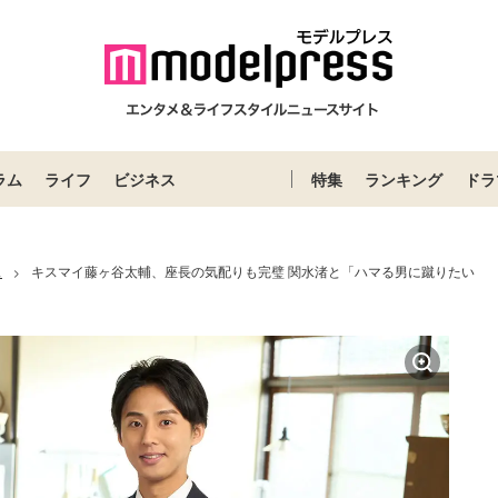
ラム
ライフ
ビジネス
特集
ランキング
ドラ
ス
キスマイ藤ヶ谷太輔、座長の気配りも完璧 関水渚と「ハマる男に蹴りたい
>