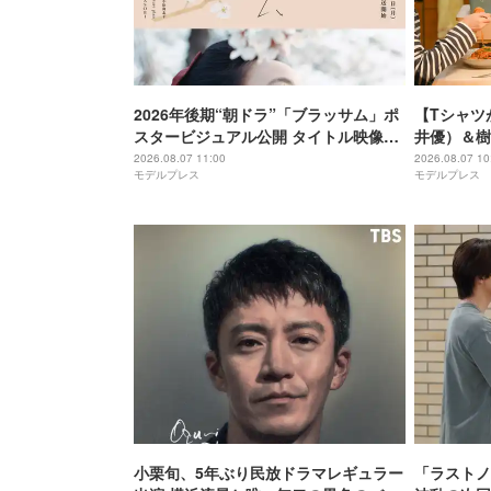
2026年後期“朝ドラ”「ブラッサム」ポ
【Tシャツが乾くま
スタービジュアル公開 タイトル映像担
井優）＆樹
当・ドラマの語りも決定
る関係に 
2026.08.07 11:00
2026.08.07 10
モデルプレス
モデルプレス
上がる
小栗旬、5年ぶり民放ドラマレギュラー
「ラストノ