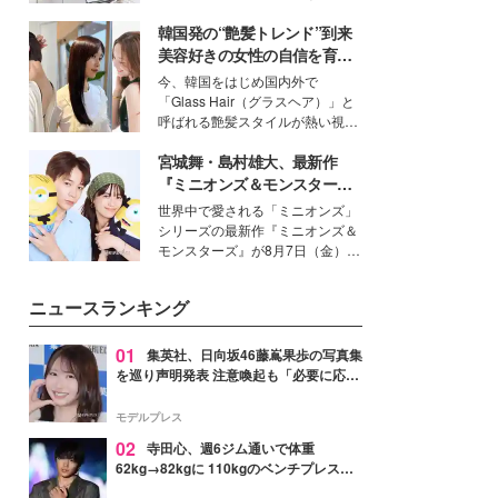
得る、株式会社オサレカンパニー
韓国発の“艶髪トレンド”到来
取締役兼クリエイティブディレク
ター・茅野しのぶ。一人ひとりの
美容好きの女性の自信を育む
個性に寄り添い、魅力を引き出す
「ヘアケア事情」って？
今、韓国をはじめ国内外で
衣装作りは、多くの女性たちに勇
「Glass Hair（グラスヘア）」と
気と自信を与え続けている。
呼ばれる艶髪スタイルが熱い視線
を集めています。メイクやファッ
宮城舞・島村雄大、最新作
ションの完成度を高めるベースと
して、“髪そのものの美しさ”に改
『ミニオンズ＆モンスター
めて注目する人が増えている様
ズ』の魅力熱弁 ハチャメチャ
世界中で愛される「ミニオンズ」
子。今回は、そんな憧れの艶やか
だけじゃない“友情と絆”に感
シリーズの最新作『ミニオンズ＆
な髪を日常で叶える、美容好きの
動
モンスターズ』が8月7日（金）に
女性たちのヘアケア事情を紹介し
公開。モデルプレスでは、“大のミ
ます。
ニオン好き”という共通点を持つモ
ニュースランキング
デルの宮城舞と島村雄大の特別対
談をお届け！それぞれの視点か
ら、今作ならではの魅力や予想外
01
集英社、日向坂46藤嶌果歩の写真集
の感動をもたらす奥深いストーリ
を巡り声明発表 注意喚起も「必要に応じ
ーについて熱く語り合ってもらっ
て法的措置を含む対応を検討」
た。
モデルプレス
02
寺田心、週6ジム通いで体重
62kg→82kgに 110kgのベンチプレス持
ち上げる姿披露「胸板の厚みすごい」