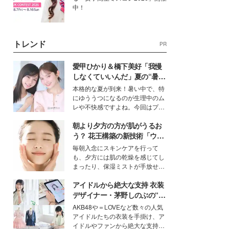
中！
トレンド
PR
愛甲ひかり＆橋下美好「我慢
しなくていいんだ」夏の“暑さ
対策”の新しい選択肢とは？
本格的な夏が到来！暑い中で、特
にゆううつになるのが生理中のム
レや不快感ですよね。今回はプラ
イベートでも仲良しで旅行好きな
朝より夕方の方が肌がうるお
モデル・愛甲ひかりさんと橋下美
好さんを迎えて本音で女子会トー
う？ 花王構築の新技術「ウォ
ク。猛暑のお出かけを快適に過ご
ーターキャプチャリングスキ
毎朝入念にスキンケアを行って
すヒントや、2人が感動した夏の
ン（捕水肌）」がスキンケア
も、夕方には肌の乾燥を感じてし
生理の新常識にも迫りました。
の常識を変える予感
まったり、保湿ミストが手放せな
いという読者も多いのでは？そん
アイドルから絶大な支持 衣装
な美容の常識を大きく変える可能
性を秘めた、革新的な「Water
デザイナー・茅野しのぶの“可
Capturing Skin（ウォーターキャ
愛い”を作る美学＜「シチズン
AKB48や＝LOVEなど数々の人気
プチャリングスキン：捕水肌）」
クロスシー」インタビュー＞
アイドルたちの衣装を手掛け、ア
技術を、花王が構築した。
イドルやファンから絶大な支持を