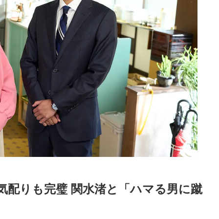
気配りも完璧 関水渚と「ハマる男に蹴
Loaded
:
87.03%