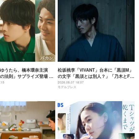
ゆうたら、橋本環奈主演
松坂桃李「VIVANT」台本に「黒須M」
の法則」サプライズ登場 ひ
の文字「黒須とは別人？」「乃木とFみ
ドラ初出演
たいな感じかな？」と考察白熱
:15
2026.08.07 18:07
モデルプレス