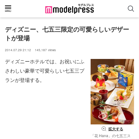
ディズニー、七五三限定の可愛らしいデザー
トが登場
2014.07.29 21:12
145,187
views
ディズニーホテルでは、お祝いにふ
さわしい豪華で可愛らしい七五三プ
ランが登場する。
拡大する
「花 Hana」の七五三ス