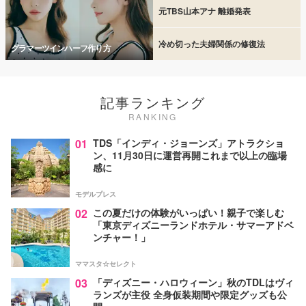
元TBS山本アナ 離婚発表
冷め切った夫婦関係の修復法
グラマーツインハーフ作り方
記事ランキング
RANKING
01
TDS「インディ・ジョーンズ」アトラクショ
ン、11月30日に運営再開これまで以上の臨場
感に
モデルプレス
02
この夏だけの体験がいっぱい！親子で楽しむ
「東京ディズニーランドホテル・サマーアドベ
ンチャー！」
ママスタ☆セレクト
03
「ディズニー・ハロウィーン」秋のTDLはヴィ
ランズが主役 全身仮装期間や限定グッズも公