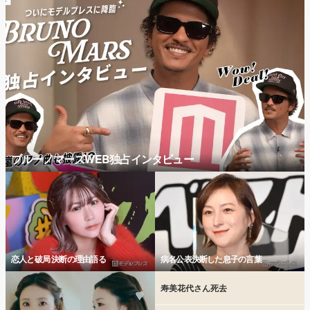
ブルーノマーズWEB独占インタビュー
恋人と破局 決断の理由語る
病名公表決断した息子の言葉
寿美花代さん死去