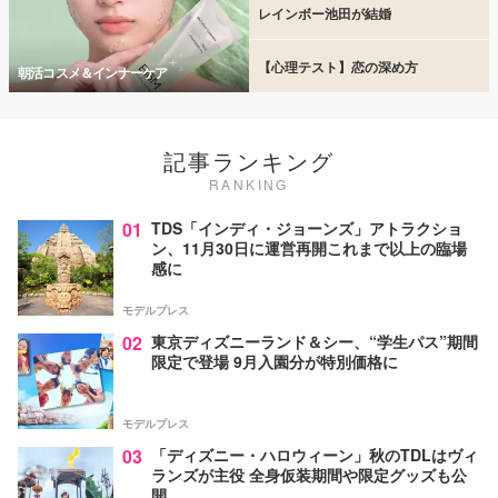
レインボー池田が結婚
【心理テスト】恋の深め方
朝活コスメ＆インナーケア
記事ランキング
RANKING
01
TDS「インディ・ジョーンズ」アトラクショ
ン、11月30日に運営再開これまで以上の臨場
感に
モデルプレス
02
東京ディズニーランド＆シー、“学生パス”期間
限定で登場 9月入園分が特別価格に
モデルプレス
03
「ディズニー・ハロウィーン」秋のTDLはヴィ
ランズが主役 全身仮装期間や限定グッズも公
開