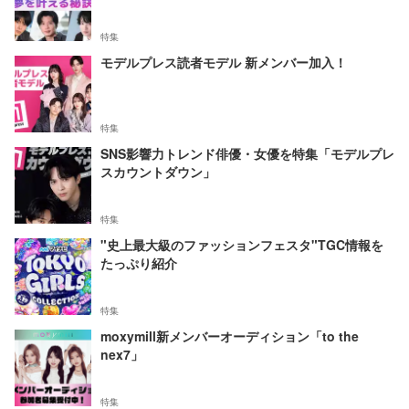
特集
モデルプレス読者モデル 新メンバー加入！
特集
SNS影響力トレンド俳優・女優を特集「モデルプレ
スカウントダウン」
特集
"史上最大級のファッションフェスタ"TGC情報を
たっぷり紹介
特集
moxymill新メンバーオーディション「to the
nex7」
特集