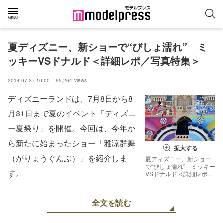
夏ディズニー、新ショーで“びしょ濡れ”　ミ
ッキーVSドナルド＜詳細レポ／写真特集＞
2014.07.27 10:00
95,264
views
ディズニーランドは、7月8日から8
月31日まで夏のイベント「ディズニ
ー夏祭り」を開催。今回は、今年か
ら新たに始まったショー「雅涼群舞
拡大する
（がりょうぐんぶ）」を紹介しま
夏ディズニー、新ショー
で“びしょ濡れ” ミッキー
す。
VSドナルド＜詳細レポ／
写真特集＞
全文を読む