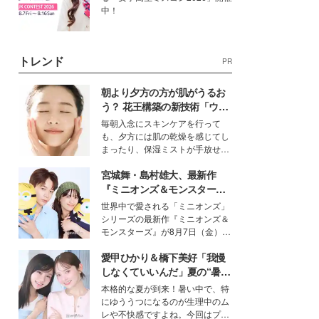
中！
トレンド
PR
朝より夕方の方が肌がうるお
う？ 花王構築の新技術「ウォ
ーターキャプチャリングスキ
毎朝入念にスキンケアを行って
ン（捕水肌）」がスキンケア
も、夕方には肌の乾燥を感じてし
の常識を変える予感
まったり、保湿ミストが手放せな
いという読者も多いのでは？そん
宮城舞・島村雄大、最新作
な美容の常識を大きく変える可能
性を秘めた、革新的な「Water
『ミニオンズ＆モンスター
Capturing Skin（ウォーターキャ
ズ』の魅力熱弁 ハチャメチャ
世界中で愛される「ミニオンズ」
プチャリングスキン：捕水肌）」
だけじゃない“友情と絆”に感
シリーズの最新作『ミニオンズ＆
技術を、花王が構築した。
動
モンスターズ』が8月7日（金）に
公開。モデルプレスでは、“大のミ
愛甲ひかり＆橋下美好「我慢
ニオン好き”という共通点を持つモ
デルの宮城舞と島村雄大の特別対
しなくていいんだ」夏の“暑さ
談をお届け！それぞれの視点か
対策”の新しい選択肢とは？
本格的な夏が到来！暑い中で、特
ら、今作ならではの魅力や予想外
にゆううつになるのが生理中のム
の感動をもたらす奥深いストーリ
レや不快感ですよね。今回はプラ