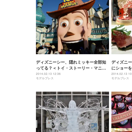
ディズニーシー、隠れミッキー全部知
ディズニー
ってる？＜トイ・ストーリー・マニ
にショーを
ア！編＞
2014.02.13 12:36
2014.02.13 10
モデルプレス
モデルプレス