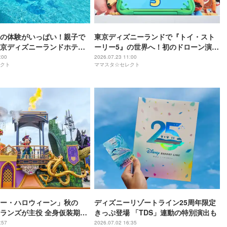
の体験がいっぱい！親子で
東京ディズニーランドで『トイ・スト
京ディズニーランドホテ
ーリー5』の世界へ！初のドローン演出
アドベンチャー！」
が彩るナイトショーも必見
:00
2026.07.23 11:00
クト
ママスタ☆セレクト
ー・ハロウィーン」秋の
ディズニーリゾートライン25周年限定
ィランズが主役 全身仮装期間
きっぷ登場 「TDS」連動の特別演出も
ズも公開
:57
2026.07.02 16:35