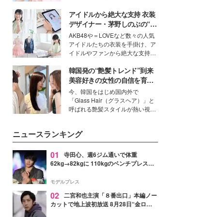
ーについて熱く語り合ってもらっ
イベートでも仲良しで旅行好きな
た。
アイドルから絶大な支持 衣装
モデル・愛甲ひかりさんと橋下美
好さんを迎えて本音で女子会トー
デザイナー・茅野しのぶの“可
ク。猛暑のお出かけを快適に過ご
愛い”を作る美学＜「シチズン
AKB48や＝LOVEなど数々の人気
すヒントや、2人が感動した夏の
クロスシー」インタビュー＞
アイドルたちの衣装を手掛け、ア
生理の新常識にも迫りました。
イドルやファンから絶大な支持を
得る、株式会社オサレカンパニー
韓国発の“艶髪トレンド”到来
取締役兼クリエイティブディレク
ター・茅野しのぶ。一人ひとりの
美容好きの女性の自信を育む
個性に寄り添い、魅力を引き出す
「ヘアケア事情」って？
今、韓国をはじめ国内外で
衣装作りは、多くの女性たちに勇
「Glass Hair（グラスヘア）」と
気と自信を与え続けている。
呼ばれる艶髪スタイルが熱い視線
を集めています。メイクやファッ
ションの完成度を高めるベースと
ニュースランキング
して、“髪そのものの美しさ”に改
めて注目する人が増えている様
子。今回は、そんな憧れの艶やか
01
寺田心、週6ジム通いで体重
な髪を日常で叶える、美容好きの
62kg→82kgに 110kgのベンチプレス持
女性たちのヘアケア事情を紹介し
ち上げる姿披露「胸板の厚みすごい」
ます。
「かっこいい」と反響
モデルプレス
02
二宮和也主演「８番出口」本編ノー
カットで地上波初放送 8月28日“金ロ
ー”枠