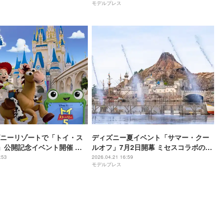
モデルプレス
ニーリゾートで「トイ・ス
ディズニー夏イベント「サマー・クー
」公開記念イベント開催 グ
ルオフ」7月2日開幕 ミセスコラボのグ
ュー、ホテル連動企画も
ッズやメニューも新たに登場
:53
2026.04.21 16:59
モデルプレス