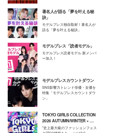
著名人が語る「夢を叶える秘
訣」
モデルプレス独自取材！著名人が
語る「夢を叶える秘訣」
モデルプレス「読者モデル」
モデルプレス読者モデル 新メンバ
ー加入！
モデルプレスカウントダウン
SNS影響力トレンド俳優・女優を
特集「モデルプレスカウントダウ
ン」
TOKYO GIRLS COLLECTION
2026 AUTUMN/WINTER × モ
デルプレス
"史上最大級のファッションフェス
タ"TGC情報をたっぷり紹介