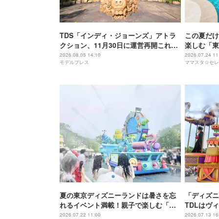
TDS「インディ・ジョーンズ」アトラ
この夏だけ
クション、11月30日に運営再開これま
楽しむ「東
で以上の臨場感に
ル・サマー
2026.08.05 14:10
2026.07.24 11
モデルプレス
ママスタ☆セレ
夏の東京ディズニーランドは暑さを忘
「ディズニ
れるイベント満載！親子で楽しむ「サ
TDLはヴ
マー・クールオフ」開催中
や限定グッ
2026.07.22 11:00
2026.07.13 16