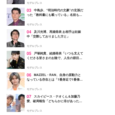
モデルプレス
03
中島歩、“明治時代の文豪”の玄孫だ
った「教科書にも載っている」名前も先
祖に由来
モデルプレス
04
及川光博、再婚発表 お相手は妊娠
中「交際しておりました方と」
モデルプレス
05
戸塚純貴、結婚発表「いつも支えて
くださる皆さまのお陰で、人生の節目を
迎えられること、心より感謝しておりま
す」【全文】
モデルプレス
06
MAZZEL・RAN、自身の原動力と
なっている存在とは「1番身近で1番偉大
な存在」
モデルプレス
07
スカイピース・テオくん＆加藤乃
愛、破局報告「どちらかに非があったわ
けではなく」2023年2月に交際発表
モデルプレス