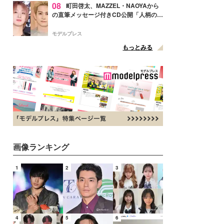
08
町田啓太、MAZZEL・NAOYAから
の直筆メッセージ付きCD公開「人柄の良
さがにじみ出てる」の声
モデルプレス
もっとみる
画像ランキング
1
2
3
4
5
6