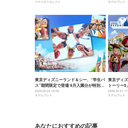
ママスタ☆セレクト
モデルプレス
東京ディズニーランド＆シー、“学生パ
東京ディズ
ス”期間限定で登場 9月入園分が特別価
トーリー5
格に
ッズ・メニ
2026.06.22 18:09
2026.04.27 17
モデルプレス
モデルプレス
あなたにおすすめの記事