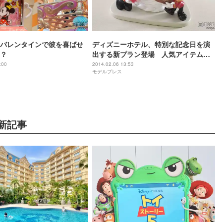
バレンタインで彼を喜ばせ
ディズニーホテル、特別な記念日を演
？
出する新プラン登場 人気アイテムも
一新
:00
2014.02.06 13:53
モデルプレス
新記事