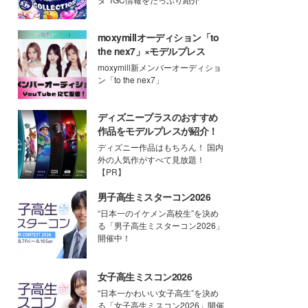
moxymillオーディション「to
the nex7」×モデルプレス
moxymill新メンバーオーディショ
ン「to the nex7」
ディズニープラスのおすすめ
作品をモデルプレスが紹介！
ディズニー作品はもちろん！ 国内
外の人気作がすべて見放題！
【PR】
男子高生ミスターコン2026
“日本一のイケメン高校生”を決め
る「男子高生ミスターコン2026」
開催中！
女子高生ミスコン2026
“日本一かわいい女子高生”を決め
る「女子高生ミスコン2026」開催