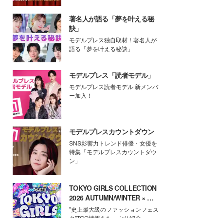
著名人が語る「夢を叶える秘
訣」
モデルプレス独自取材！著名人が
語る「夢を叶える秘訣」
モデルプレス「読者モデル」
モデルプレス読者モデル 新メンバ
ー加入！
モデルプレスカウントダウン
SNS影響力トレンド俳優・女優を
特集「モデルプレスカウントダウ
ン」
TOKYO GIRLS COLLECTION
2026 AUTUMN/WINTER × モ
デルプレス
"史上最大級のファッションフェス
タ"TGC情報をたっぷり紹介