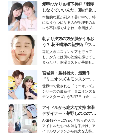
愛甲ひかり＆橋下美好「我慢
しなくていいんだ」夏の“暑さ
対策”の新しい選択肢とは？
本格的な夏が到来！暑い中で、特
にゆううつになるのが生理中のム
レや不快感ですよね。今回はプラ
イベートでも仲良しで旅行好きな
朝より夕方の方が肌がうるお
モデル・愛甲ひかりさんと橋下美
好さんを迎えて本音で女子会トー
う？ 花王構築の新技術「ウォ
ク。猛暑のお出かけを快適に過ご
ーターキャプチャリングスキ
毎朝入念にスキンケアを行って
すヒントや、2人が感動した夏の
ン（捕水肌）」がスキンケア
も、夕方には肌の乾燥を感じてし
生理の新常識にも迫りました。
の常識を変える予感
まったり、保湿ミストが手放せな
いという読者も多いのでは？そん
宮城舞・島村雄大、最新作
な美容の常識を大きく変える可能
性を秘めた、革新的な「Water
『ミニオンズ＆モンスター
Capturing Skin（ウォーターキャ
ズ』の魅力熱弁 ハチャメチャ
世界中で愛される「ミニオンズ」
プチャリングスキン：捕水肌）」
だけじゃない“友情と絆”に感
シリーズの最新作『ミニオンズ＆
技術を、花王が構築した。
動
モンスターズ』が8月7日（金）に
公開。モデルプレスでは、“大のミ
アイドルから絶大な支持 衣装
ニオン好き”という共通点を持つモ
デルの宮城舞と島村雄大の特別対
デザイナー・茅野しのぶの“可
談をお届け！それぞれの視点か
愛い”を作る美学＜「シチズン
AKB48や＝LOVEなど数々の人気
ら、今作ならではの魅力や予想外
クロスシー」インタビュー＞
アイドルたちの衣装を手掛け、ア
の感動をもたらす奥深いストーリ
イドルやファンから絶大な支持を