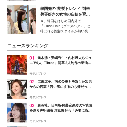
ーについて熱く語り合ってもらっ
得る、株式会社オサレカンパニー
た。
韓国発の“艶髪トレンド”到来
取締役兼クリエイティブディレク
ター・茅野しのぶ。一人ひとりの
美容好きの女性の自信を育む
個性に寄り添い、魅力を引き出す
「ヘアケア事情」って？
今、韓国をはじめ国内外で
衣装作りは、多くの女性たちに勇
「Glass Hair（グラスヘア）」と
気と自信を与え続けている。
呼ばれる艶髪スタイルが熱い視線
を集めています。メイクやファッ
ションの完成度を高めるベースと
ニュースランキング
して、“髪そのものの美しさ”に改
めて注目する人が増えている様
子。今回は、そんな憧れの艶やか
01
元木湧・安嶋秀生・内村颯太らジュ
な髪を日常で叶える、美容好きの
ニア9人「Three」開幕 3人制作の新曲＆
女性たちのヘアケア事情を紹介し
手描きセットに込めた想い「もっと前に
ます。
進んで夢を掴みたい」【ゲネプロレポ】
モデルプレス
02
広末涼子、病名公表を決断した次男
からの言葉「言い訳にするのも嫌だっ
た」「言うべきか迷った」
モデルプレス
03
集英社、日向坂46藤嶌果歩の写真集
を巡り声明発表 注意喚起も「必要に応じ
て法的措置を含む対応を検討」
モデルプレス