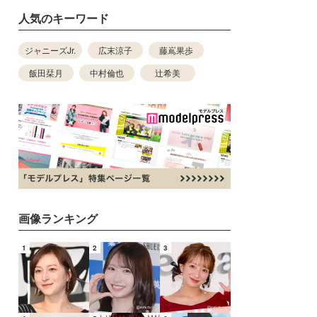
人気のキーワード
ジャニーズJr.
広末涼子
藤嶌果歩
飯田栞月
中村倫也
辻希美
画像ランキング
1
2
3