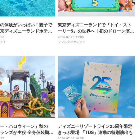
の体験がいっぱい！親子で
東京ディズニーランドで『トイ・スト
京ディズニーランドホテ
ーリー5』の世界へ！初のドローン演出
アドベンチャー！」
が彩るナイトショーも必見
:00
2026.07.23 11:00
クト
ママスタ☆セレクト
ー・ハロウィーン」秋の
ディズニーリゾートライン25周年限定
ィランズが主役 全身仮装期間
きっぷ登場 「TDS」連動の特別演出も
ズも公開
:57
2026.07.02 16:35