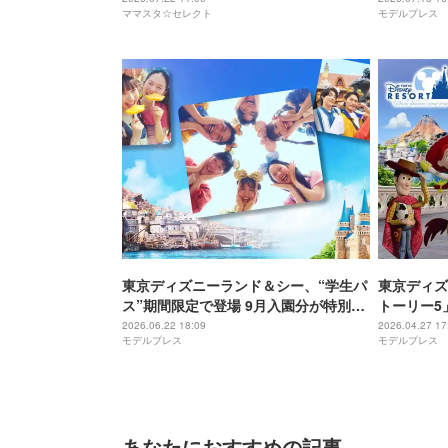
ママスタ☆セレクト
モデルプレス
東京ディズニーランド＆シー、“学生パ
東京ディズ
ス”期間限定で登場 9月入園分が特別価
トーリー5
格に
ッズ・メニ
2026.06.22 18:09
2026.04.27 17
モデルプレス
モデルプレス
あなたにおすすめの記事