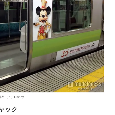
（ｃ）Disney
ャック