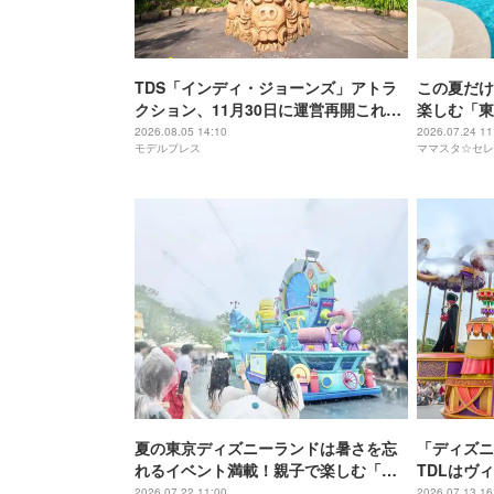
TDS「インディ・ジョーンズ」アトラ
この夏だけ
クション、11月30日に運営再開これま
楽しむ「東
で以上の臨場感に
ル・サマー
2026.08.05 14:10
2026.07.24 11
モデルプレス
ママスタ☆セレ
夏の東京ディズニーランドは暑さを忘
「ディズニ
れるイベント満載！親子で楽しむ「サ
TDLはヴ
マー・クールオフ」開催中
や限定グッ
2026.07.22 11:00
2026.07.13 16