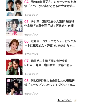
04
元ME:I飯田栞月、ミュージカル初出
演「この上ない喜びとともに大変光栄」
4年ぶり上演「ファントム」城田優らキ
ャスト発表
モデルプレス
05
テレ東、東野圭吾さん追悼 亀梨和
也主演「東野圭吾 手紙」再放送へ 佐藤隆
太・本田翼・中村倫也ら出演
モデルプレス
06
辻希美、コストコでショッピングカ
ートに座る次女・夢空（ゆめあ）ちゃん
の姿公開「乗りこなしてる感じが可愛す
ぎ」「成長を感じる」の声
モデルプレス
07
織田裕二主演「踊る大捜査線
N.E.W.」趣里・増田貴久・佐藤二朗ら新
メンバー紹介映像解禁 各キャラクター象
徴する“謎のキーワード”も
モデルプレス
08
M!LK曽野舜太＆吉田仁人の表紙解
禁「モデルプレスカウントダウンマガジ
ン」巻頭に登場
モデルプレス
もっとみる