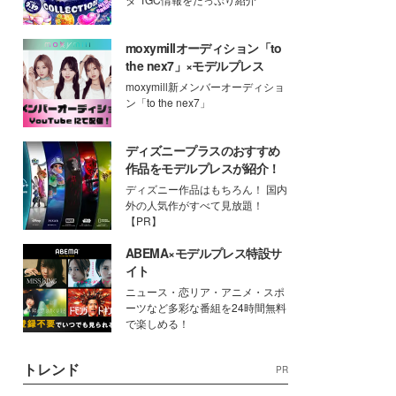
moxymillオーディション「to
the nex7」×モデルプレス
moxymill新メンバーオーディショ
ン「to the nex7」
ディズニープラスのおすすめ
作品をモデルプレスが紹介！
ディズニー作品はもちろん！ 国内
外の人気作がすべて見放題！
【PR】
ABEMA×モデルプレス特設サ
イト
ニュース・恋リア・アニメ・スポ
ーツなど多彩な番組を24時間無料
で楽しめる！
トレンド
PR