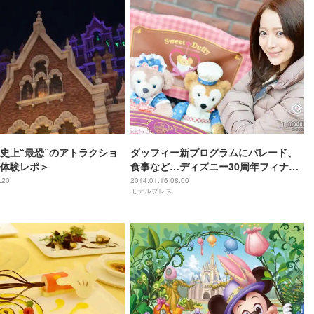
史上“最恐”のアトラクショ
ダッフィー新プログラムにパレード、
体験レポ＞
食事など…ディズニー30周年フィナー
レの見どころ紹介＜体験レポ＞
:20
2014.01.16 08:00
モデルプレス