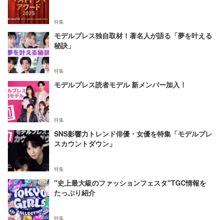
特集
モデルプレス独自取材！著名人が語る「夢を叶える
秘訣」
特集
モデルプレス読者モデル 新メンバー加入！
特集
SNS影響力トレンド俳優・女優を特集「モデルプレ
スカウントダウン」
特集
"史上最大級のファッションフェスタ"TGC情報を
たっぷり紹介
特集