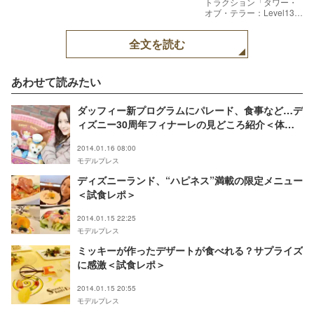
トラクション「タワー・
オブ・テラー：Level13」
／TDS
全文を読む
あわせて読みたい
ダッフィー新プログラムにパレード、食事など…デ
ィズニー30周年フィナーレの見どころ紹介＜体験
レポ＞
2014.01.16 08:00
モデルプレス
ディズニーランド、“ハピネス”満載の限定メニュー
＜試食レポ＞
2014.01.15 22:25
モデルプレス
ミッキーが作ったデザートが食べれる？サプライズ
に感激＜試食レポ＞
2014.01.15 20:55
モデルプレス