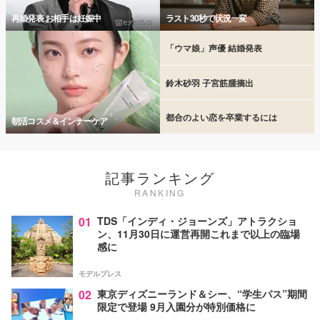
再婚発表 お相手は妊娠中
ラスト30秒で状況一変
「ウマ娘」声優 結婚発表
鈴木砂羽 子宮筋腫摘出
都合のよい恋を卒業するには
朝活コスメ＆インナーケア
記事ランキング
RANKING
01
TDS「インディ・ジョーンズ」アトラクショ
ン、11月30日に運営再開これまで以上の臨場
感に
モデルプレス
02
東京ディズニーランド＆シー、“学生パス”期間
限定で登場 9月入園分が特別価格に