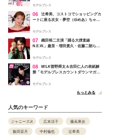
モデルプレス
06
辻希美、コストコでショッピングカ
ートに座る次女・夢空（ゆめあ）ちゃん
の姿公開「乗りこなしてる感じが可愛す
ぎ」「成長を感じる」の声
モデルプレス
07
織田裕二主演「踊る大捜査線
N.E.W.」趣里・増田貴久・佐藤二朗ら新
メンバー紹介映像解禁 各キャラクター象
徴する“謎のキーワード”も
モデルプレス
08
M!LK曽野舜太＆吉田仁人の表紙解
禁「モデルプレスカウントダウンマガジ
ン」巻頭に登場
モデルプレス
もっとみる
人気のキーワード
ジャニーズJr.
広末涼子
藤嶌果歩
飯田栞月
中村倫也
辻希美