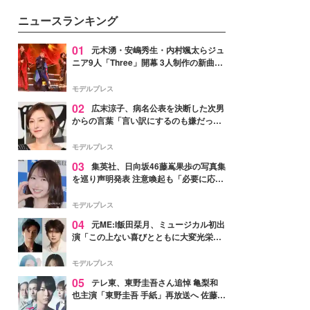
ニュースランキング
01
元木湧・安嶋秀生・内村颯太らジュ
ニア9人「Three」開幕 3人制作の新曲＆
手描きセットに込めた想い「もっと前に
進んで夢を掴みたい」【ゲネプロレポ】
モデルプレス
02
広末涼子、病名公表を決断した次男
からの言葉「言い訳にするのも嫌だっ
た」「言うべきか迷った」
モデルプレス
03
集英社、日向坂46藤嶌果歩の写真集
を巡り声明発表 注意喚起も「必要に応じ
て法的措置を含む対応を検討」
モデルプレス
04
元ME:I飯田栞月、ミュージカル初出
演「この上ない喜びとともに大変光栄」
4年ぶり上演「ファントム」城田優らキ
ャスト発表
モデルプレス
05
テレ東、東野圭吾さん追悼 亀梨和
也主演「東野圭吾 手紙」再放送へ 佐藤隆
太・本田翼・中村倫也ら出演