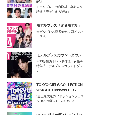
訣」
モデルプレス独自取材！著名人が
語る「夢を叶える秘訣」
モデルプレス「読者モデル」
モデルプレス読者モデル 新メンバ
ー加入！
モデルプレスカウントダウン
SNS影響力トレンド俳優・女優を
特集「モデルプレスカウントダウ
ン」
TOKYO GIRLS COLLECTION
2026 AUTUMN/WINTER × モ
デルプレス
"史上最大級のファッションフェス
タ"TGC情報をたっぷり紹介
moxymillオーディション「to