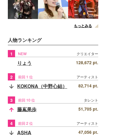
もっとみる
人物ランキング
1
NEW
クリエイター
りょう
128,672 pt.
2
前回 1 位
アーティスト
KOKONA（中野心結）
82,714 pt.
3
前回 10 位
タレント
藤嶌果歩
51,705 pt.
4
前回 2 位
アーティスト
ASHA
47,056 pt.