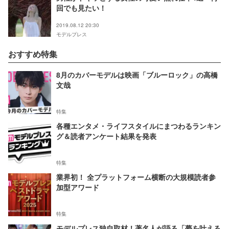
回でも見たい！
2019.08.12 20:30
モデルプレス
おすすめ特集
8月のカバーモデルは映画「ブルーロック」の高橋
文哉
特集
各種エンタメ・ライフスタイルにまつわるランキン
グ＆読者アンケート結果を発表
特集
業界初！ 全プラットフォーム横断の大規模読者参
加型アワード
特集
モデルプレス独自取材！著名人が語る「夢を叶える