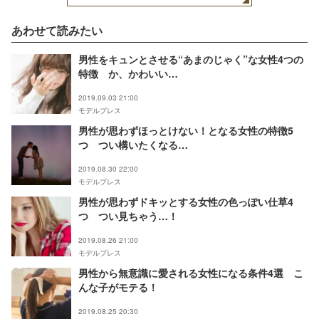
あわせて読みたい
男性をキュンとさせる“あまのじゃく”な女性4つの
特徴 か、かわいい…
2019.09.03 21:00
モデルプレス
男性が思わずほっとけない！となる女性の特徴5
つ つい構いたくなる…
2019.08.30 22:00
モデルプレス
男性が思わずドキッとする女性の色っぽい仕草4
つ つい見ちゃう…！
2019.08.26 21:00
モデルプレス
男性から無意識に愛される女性になる条件4選 こ
んな子がモテる！
2019.08.25 20:30