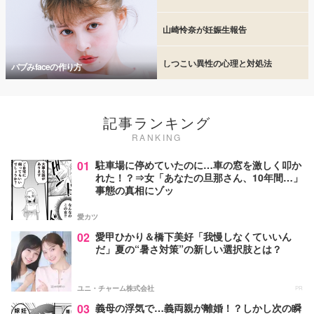
山崎怜奈が妊娠生報告
しつこい異性の心理と対処法
バブみfaceの作り方
記事ランキング
RANKING
01
駐車場に停めていたのに…車の窓を激しく叩か
れた！？⇒女「あなたの旦那さん、10年間…」
事態の真相にゾッ
愛カツ
02
愛甲ひかり＆橋下美好「我慢しなくていいん
だ」夏の“暑さ対策”の新しい選択肢とは？
ユニ・チャーム株式会社
PR
03
義母の浮気で…義両親が離婚！？しかし次の瞬