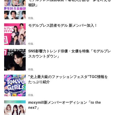
秘訣」
特集
モデルプレス読者モデル 新メンバー加入！
特集
SNS影響力トレンド俳優・女優を特集「モデルプレ
スカウントダウン」
特集
"史上最大級のファッションフェスタ"TGC情報を
たっぷり紹介
特集
moxymill新メンバーオーディション「to the
nex7」