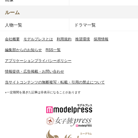
ルーム
人物一覧
ドラマ一覧
会社概要
モデルプレスとは
利用規約
推奨環境
採用情報
編集部からのお知らせ
RSS一覧
アプリケーションプライバシーポリシー
情報提供・広告掲載・お問い合わせ
当サイトコンテンツの無断複写・転載・引用の禁止について
※一定期間を過ぎた記事は非表示になることがあります