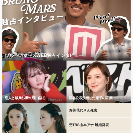
ブルーノマーズWEB独占インタビュー
恋人と破局 決断の理由語る
病名公表決断した息子の言葉
寿美花代さん死去
元TBS山本アナ 離婚発表