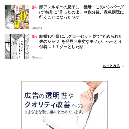
04
卵アレルギーの息子に…義母「このハンバーグ
は“特別に”作ったのよ」⇒数分後、救急病院に
行くことになったワケ
Grapps
05
結婚10年目に…クローゼット奥で“丸められた
夫のシャツ”を発見⇒卑劣なモノが、べっとり
付着…！？ゾッとした話
Grapps
もっとみる