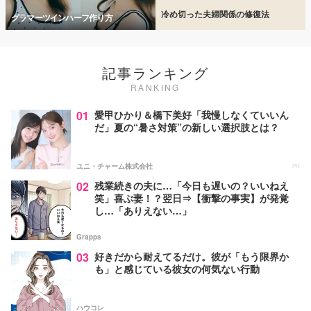
冷め切った夫婦関係の修復法
グラマーツインハーフ作り方
記事ランキング
RANKING
01
愛甲ひかり＆橋下美好「我慢しなくていいん
だ」夏の“暑さ対策”の新しい選択肢とは？
ユニ・チャーム株式会社
PR
02
残業続きの夫に…「今日も遅いの？いいねえ
笑」喜ぶ妻！？翌日⇒【衝撃の事実】が発覚
し…「ありえない…」
Grapps
03
好きだから耐えてるだけ。彼が「もう限界か
も」と感じている彼女の何気ない行動
ハウコレ