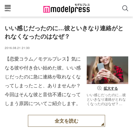
いい感じだったのに…彼といきなり連絡がと
れなくなったのはなぜ？
2016.08.21 21:30
【恋愛コラム／モデルプレス】気に
なる彼や付き合い始めた彼。いい感
じだったのに急に連絡が取れなくな
ってしまったこと、ありませんか？
拡大する
今回はそんな彼と音信不通になって
いい感じだったのに…彼
といきなり連絡がとれな
しまう原因についてご紹介します。
くなったのはなぜ？
（photo by vadymvdrobot
／Fotolia）
全文を読む