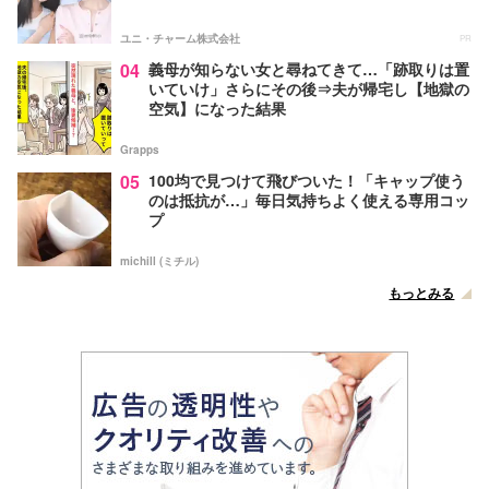
ユニ・チャーム株式会社
PR
04
義母が知らない女と尋ねてきて…「跡取りは置
いていけ」さらにその後⇒夫が帰宅し【地獄の
空気】になった結果
Grapps
05
100均で見つけて飛びついた！「キャップ使う
のは抵抗が…」毎日気持ちよく使える専用コッ
プ
michill (ミチル)
もっとみる