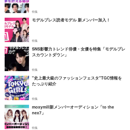
特集
モデルプレス読者モデル 新メンバー加入！
特集
SNS影響力トレンド俳優・女優を特集「モデルプレ
スカウントダウン」
特集
"史上最大級のファッションフェスタ"TGC情報を
たっぷり紹介
特集
moxymill新メンバーオーディション「to the
nex7」
特集