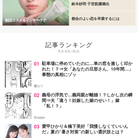
鈴木砂羽 子宮筋腫摘出
都合のよい恋を卒業するには
朝活コスメ＆インナーケア
記事ランキング
RANKING
01
駐車場に停めていたのに…車の窓を激しく叩か
れた！？⇒女「あなたの旦那さん、10年間…」
事態の真相にゾッ
愛カツ
02
義母の浮気で…義両親が離婚！？しかし次の瞬
間⇒夫「違う！妊娠した嫁のせい！」嫁
「私！？」
Grapps
03
愛甲ひかり＆橋下美好「我慢しなくていいん
だ」夏の“暑さ対策”の新しい選択肢とは？