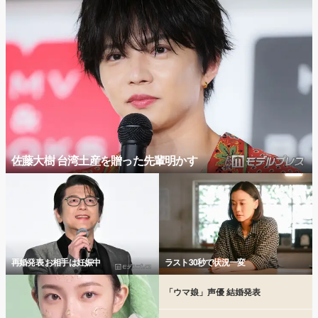
佐藤大樹 台湾土産を贈った先輩明かす
再婚発表 お相手は妊娠中
ラスト30秒で状況一変
「ウマ娘」声優 結婚発表