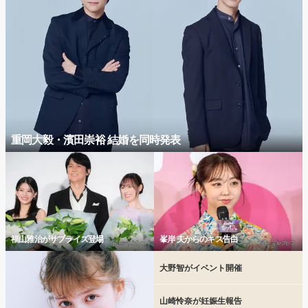
重岡大毅・濱田崇裕 結婚を同時発表
福山雅治がサプライズ登場
峯岸 夫からのキス告白
大野智がイベント開催
山崎怜奈が妊娠生報告