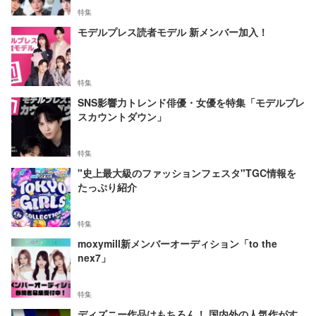
特集
モデルプレス読者モデル 新メンバー加入！
特集
SNS影響力トレンド俳優・女優を特集「モデルプレ
スカウントダウン」
特集
"史上最大級のファッションフェスタ"TGC情報を
たっぷり紹介
特集
moxymill新メンバーオーディション「to the
nex7」
特集
ディズニー作品はもちろん！ 国内外の人気作がす