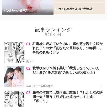
しつこい異性の心理と対処法
バブみfaceの作り方
記事ランキング
RANKING
01
駐車場に停めていたのに…車の窓を激しく叩か
れた！？⇒女「あなたの旦那さん、10年間…」
事態の真相にゾッ
愛カツ
02
愛甲ひかり＆橋下美好「我慢しなくていいん
だ」夏の“暑さ対策”の新しい選択肢とは？
ユニ・チャーム株式会社
PR
03
義母の浮気で…義両親が離婚！？しかし次の瞬
間⇒夫「違う！妊娠した嫁のせい！」嫁
「私！？」