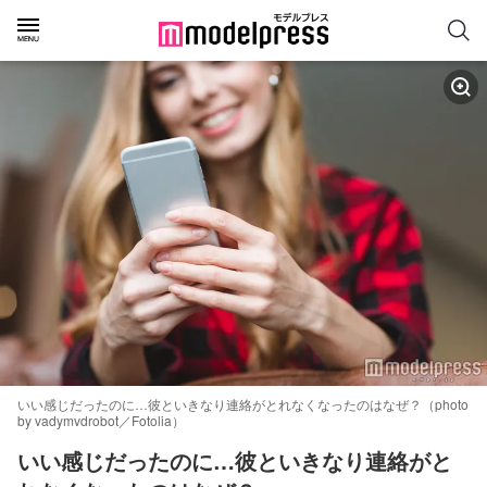
いい感じだったのに…彼といきなり連絡がとれなくなったのはなぜ？（photo
by vadymvdrobot／Fotolia）
いい感じだったのに…彼といきなり連絡がと