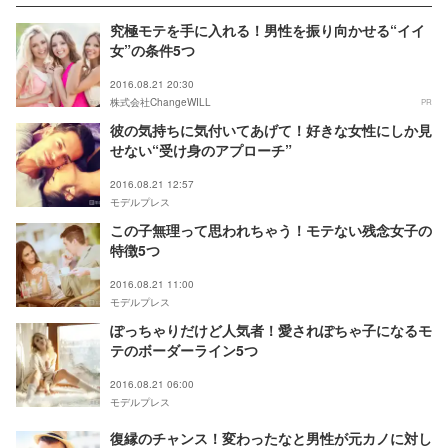
究極モテを手に入れる！男性を振り向かせる“イイ
女”の条件5つ
2016.08.21 20:30
株式会社ChangeWILL
PR
彼の気持ちに気付いてあげて！好きな女性にしか見
せない“受け身のアプローチ”
2016.08.21 12:57
モデルプレス
この子無理って思われちゃう！モテない残念女子の
特徴5つ
2016.08.21 11:00
モデルプレス
ぽっちゃりだけど人気者！愛されぽちゃ子になるモ
テのボーダーライン5つ
2016.08.21 06:00
モデルプレス
復縁のチャンス！変わったなと男性が元カノに対し