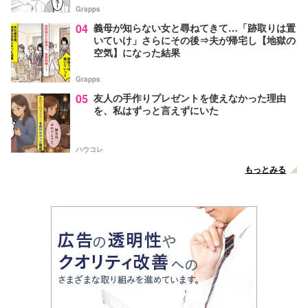
Grapps
04
義母が知らない女と尋ねてきて…「跡取りは置
いていけ」さらにその後⇒夫が帰宅し【地獄の
空気】になった結果
Grapps
05
友人の手作りプレゼントを使えなかった理由
を、私はずっと言えずにいた
ハウコレ
もっとみる