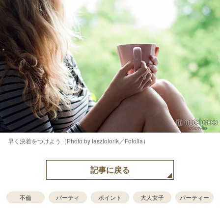
早く決着をつけよう（Photo by laszlolorik／Fotolia）
記事に戻る
不倫
パーティ
ポイント
大人女子
パーティー