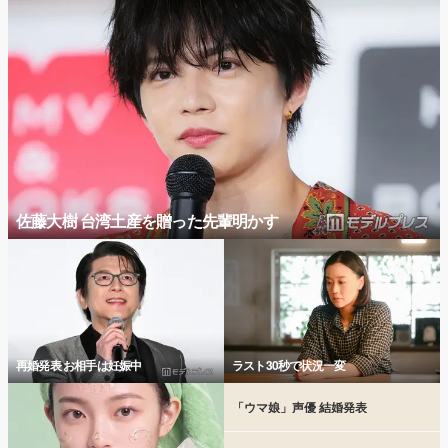
佐藤大樹 台湾土産を贈った先輩明かす
再婚発表 お相手は妊娠中
ラスト30秒で状況一変
「ウマ娘」声優 結婚発表