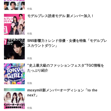
特集
モデルプレス読者モデル 新メンバー加入！
特集
SNS影響力トレンド俳優・女優を特集「モデルプレ
スカウントダウン」
特集
"史上最大級のファッションフェスタ"TGC情報を
たっぷり紹介
特集
moxymill新メンバーオーディション「to the
nex7」
特集