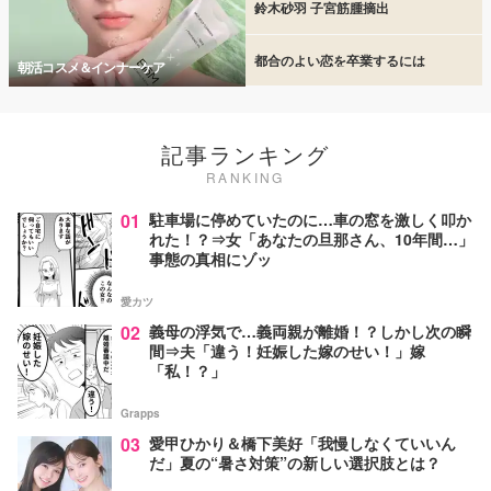
鈴木砂羽 子宮筋腫摘出
都合のよい恋を卒業するには
朝活コスメ＆インナーケア
記事ランキング
RANKING
01
駐車場に停めていたのに…車の窓を激しく叩か
れた！？⇒女「あなたの旦那さん、10年間…」
事態の真相にゾッ
愛カツ
02
義母の浮気で…義両親が離婚！？しかし次の瞬
間⇒夫「違う！妊娠した嫁のせい！」嫁
「私！？」
Grapps
03
愛甲ひかり＆橋下美好「我慢しなくていいん
だ」夏の“暑さ対策”の新しい選択肢とは？