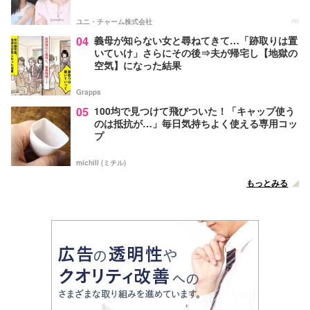
ユニ・チャーム株式会社
PR
04
義母が知らない女と尋ねてきて…「跡取りは置
いていけ」さらにその後⇒夫が帰宅し【地獄の
空気】になった結果
Grapps
05
100均で見つけて飛びついた！「キャップ使う
のは抵抗が…」毎日気持ちよく使える専用コッ
プ
michill (ミチル)
もっとみる