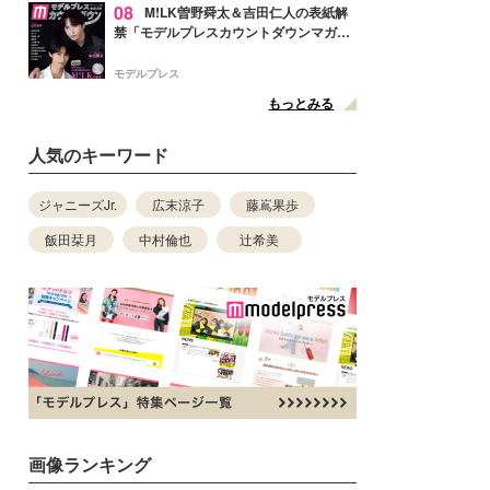
08
M!LK曽野舜太＆吉田仁人の表紙解
禁「モデルプレスカウントダウンマガジ
ン」巻頭に登場
モデルプレス
もっとみる
人気のキーワード
ジャニーズJr.
広末涼子
藤嶌果歩
飯田栞月
中村倫也
辻希美
画像ランキング