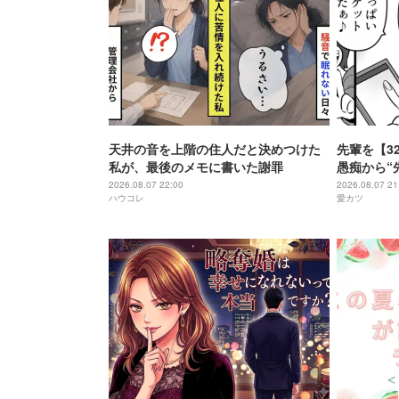
天井の音を上階の住人だと決めつけた
先輩を【3
私が、最後のメモに書いた謝罪
愚痴から“
⇒「悪くな
2026.08.07 22:00
2026.08.07 21
ハウコレ
愛カツ
いた話