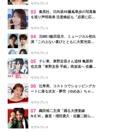
モデルプレス
03
集英社、日向坂46藤嶌果歩の写真集
を巡り声明発表 注意喚起も「必要に応じ
て法的措置を含む対応を検討」
モデルプレス
04
元ME:I飯田栞月、ミュージカル初出
演「この上ない喜びとともに大変光栄」
4年ぶり上演「ファントム」城田優らキ
ャスト発表
モデルプレス
05
テレ東、東野圭吾さん追悼 亀梨和
也主演「東野圭吾 手紙」再放送へ 佐藤隆
太・本田翼・中村倫也ら出演
モデルプレス
06
辻希美、コストコでショッピングカ
ートに座る次女・夢空（ゆめあ）ちゃん
の姿公開「乗りこなしてる感じが可愛す
ぎ」「成長を感じる」の声
モデルプレス
07
織田裕二主演「踊る大捜査線
N.E.W.」趣里・増田貴久・佐藤二朗ら新
メンバー紹介映像解禁 各キャラクター象
徴する“謎のキーワード”も
モデルプレス