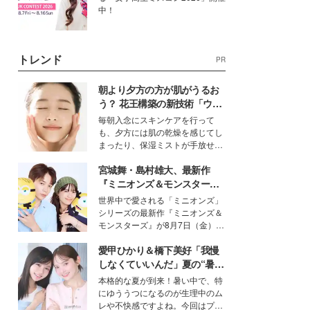
中！
トレンド
PR
朝より夕方の方が肌がうるお
う？ 花王構築の新技術「ウォ
ーターキャプチャリングスキ
毎朝入念にスキンケアを行って
ン（捕水肌）」がスキンケア
も、夕方には肌の乾燥を感じてし
の常識を変える予感
まったり、保湿ミストが手放せな
いという読者も多いのでは？そん
宮城舞・島村雄大、最新作
な美容の常識を大きく変える可能
性を秘めた、革新的な「Water
『ミニオンズ＆モンスター
Capturing Skin（ウォーターキャ
ズ』の魅力熱弁 ハチャメチャ
世界中で愛される「ミニオンズ」
プチャリングスキン：捕水肌）」
だけじゃない“友情と絆”に感
シリーズの最新作『ミニオンズ＆
技術を、花王が構築した。
動
モンスターズ』が8月7日（金）に
公開。モデルプレスでは、“大のミ
愛甲ひかり＆橋下美好「我慢
ニオン好き”という共通点を持つモ
デルの宮城舞と島村雄大の特別対
しなくていいんだ」夏の“暑さ
談をお届け！それぞれの視点か
対策”の新しい選択肢とは？
本格的な夏が到来！暑い中で、特
ら、今作ならではの魅力や予想外
にゆううつになるのが生理中のム
の感動をもたらす奥深いストーリ
レや不快感ですよね。今回はプラ