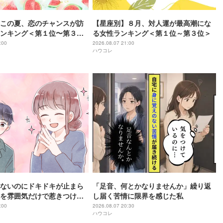
この夏、恋のチャンスが訪
【星座別】８月、対人運が最高潮にな
ンキング＜第１位〜第３位
る女性ランキング＜第１位～第３位＞
:00
2026.08.07 21:00
ハウコレ
ないのにドキドキが止まら
「足音、何とかなりませんか」繰り返
を雰囲気だけで惹きつける
し届く苦情に限界を感じた私
♡
:00
2026.08.07 20:30
ハウコレ