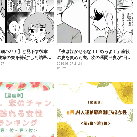
2歳ババア】と見下す後輩！
「夜は泣かせるな！止めろよ！」産後
先輩の夫を特定”した結果
の妻を責めた夫。次の瞬間⇒妻が“目も
いじゃん」最悪の事態を招
合わせず”告げた言葉に…愕然！？
:27
2026.08.07 21:01
愛カツ