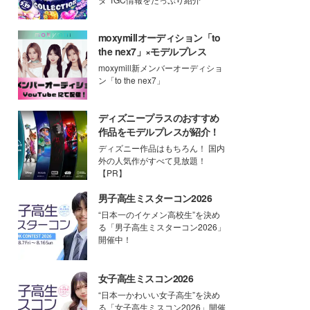
moxymillオーディション「to
the nex7」×モデルプレス
moxymill新メンバーオーディショ
ン「to the nex7」
ディズニープラスのおすすめ
作品をモデルプレスが紹介！
ディズニー作品はもちろん！ 国内
外の人気作がすべて見放題！
【PR】
男子高生ミスターコン2026
“日本一のイケメン高校生”を決め
る「男子高生ミスターコン2026」
開催中！
女子高生ミスコン2026
“日本一かわいい女子高生”を決め
る「女子高生ミスコン2026」開催