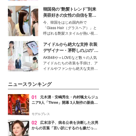
ーについて熱く語り合ってもらっ
イベートでも仲良しで旅行好きな
た。
韓国発の“艶髪トレンド”到来
モデル・愛甲ひかりさんと橋下美
好さんを迎えて本音で女子会トー
美容好きの女性の自信を育む
ク。猛暑のお出かけを快適に過ご
「ヘアケア事情」って？
今、韓国をはじめ国内外で
すヒントや、2人が感動した夏の
「Glass Hair（グラスヘア）」と
生理の新常識にも迫りました。
呼ばれる艶髪スタイルが熱い視線
を集めています。メイクやファッ
アイドルから絶大な支持 衣装
ションの完成度を高めるベースと
して、“髪そのものの美しさ”に改
デザイナー・茅野しのぶの“可
めて注目する人が増えている様
愛い”を作る美学＜「シチズン
AKB48や＝LOVEなど数々の人気
子。今回は、そんな憧れの艶やか
クロスシー」インタビュー＞
アイドルたちの衣装を手掛け、ア
な髪を日常で叶える、美容好きの
イドルやファンから絶大な支持を
女性たちのヘアケア事情を紹介し
得る、株式会社オサレカンパニー
ます。
取締役兼クリエイティブディレク
ニュースランキング
ター・茅野しのぶ。一人ひとりの
個性に寄り添い、魅力を引き出す
衣装作りは、多くの女性たちに勇
01
元木湧・安嶋秀生・内村颯太らジュ
気と自信を与え続けている。
ニア9人「Three」開幕 3人制作の新曲＆
手描きセットに込めた想い「もっと前に
進んで夢を掴みたい」【ゲネプロレポ】
モデルプレス
02
広末涼子、病名公表を決断した次男
からの言葉「言い訳にするのも嫌だっ
た」「言うべきか迷った」