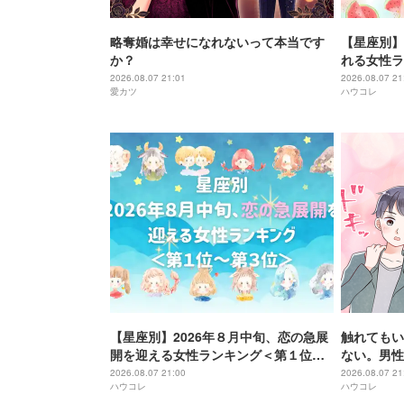
略奪婚は幸せになれないって本当です
【星座別】
か？
れる女性ラ
＞
2026.08.07 21:01
2026.08.07 21
愛カツ
ハウコレ
【星座別】2026年８月中旬、恋の急展
触れてもい
開を迎える女性ランキング＜第１位〜
ない。男性
第３位＞
女性の秘密
2026.08.07 21:00
2026.08.07 21
ハウコレ
ハウコレ