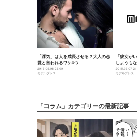
「浮気」は人を成長させる？大人の恋
「彼女がい
愛と言われるワケ4つ
しようもな
法
2015.05.08 23:00
2015.05.07 21
モデルプレス
モデルプレス
「コラム」カテゴリーの最新記事