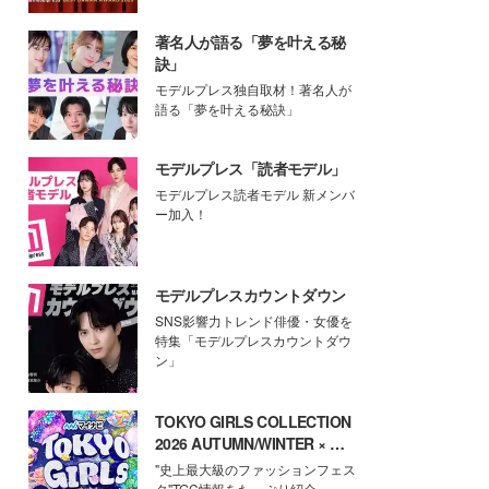
著名人が語る「夢を叶える秘
訣」
モデルプレス独自取材！著名人が
語る「夢を叶える秘訣」
モデルプレス「読者モデル」
モデルプレス読者モデル 新メンバ
ー加入！
モデルプレスカウントダウン
SNS影響力トレンド俳優・女優を
特集「モデルプレスカウントダウ
ン」
TOKYO GIRLS COLLECTION
2026 AUTUMN/WINTER × モ
デルプレス
"史上最大級のファッションフェス
タ"TGC情報をたっぷり紹介