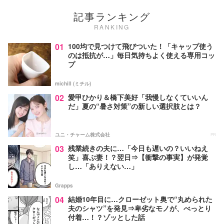
記事ランキング
RANKING
01
100均で見つけて飛びついた！「キャップ使う
のは抵抗が…」毎日気持ちよく使える専用コッ
プ
michill (ミチル)
02
愛甲ひかり＆橋下美好「我慢しなくていいん
だ」夏の“暑さ対策”の新しい選択肢とは？
ユニ・チャーム株式会社
PR
03
残業続きの夫に…「今日も遅いの？いいねえ
笑」喜ぶ妻！？翌日⇒【衝撃の事実】が発覚
し…「ありえない…」
Grapps
04
結婚10年目に…クローゼット奥で“丸められた
夫のシャツ”を発見⇒卑劣なモノが、べっとり
付着…！？ゾッとした話