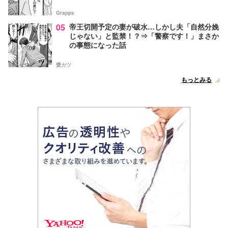
Grapps
05
帝王切開予定の妻が破水…しかし夫「自然分娩
じゃない」と監禁！？⇒「警察です！」まさか
の事態になった話
愛カツ
もっとみる