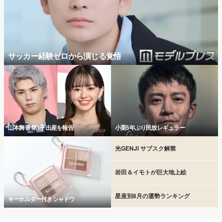
サッカー経験ゼロから演じる覚悟
山本舞香 第1子出産を報告
小栗5年ぶり民放レギュラー
光GENJI サブスク解禁
岩田＆イモトが巨大地上絵
星座別8月の運勢ランキング
キーホルダー付きシャドウ