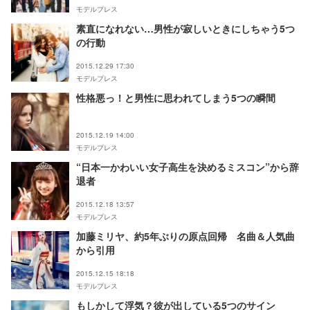
モデルプレス
素直になれない…男性が寂しいときにしちゃう5つ
の行動
2015.12.29 17:30
モデルプレス
性格悪っ！と男性に思われてしまう5つの瞬間
2015.12.19 14:00
モデルプレス
“日本一かわいい女子高生を決めるミスコン”から辞
退者
2015.12.18 13:57
モデルプレス
加藤ミリヤ、約5年ぶりの原点回帰 名曲＆人気曲
から引用
2015.12.15 18:18
モデルプレス
もしかして浮気？彼が出している5つのサイン