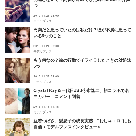
つ
2015.11.28 23:00
モデルプレス
円満だと思っていたのは私だけ？彼が不満に思って
いる5つのこと
2015.11.26 23:00
モデルプレス
もう何なの？彼の行動でイライラしたときの対処法
5つ
2015.11.25 23:00
モデルプレス
Crystal Kay＆三代目JSB今市隆二、初コラボで名
曲カバー コメント到着
2015.11.18 11:45
モデルプレス
益若つばさ、愛息子の成長実感 “おしゃエロ”にも
自信＜モデルプレスインタビュー＞