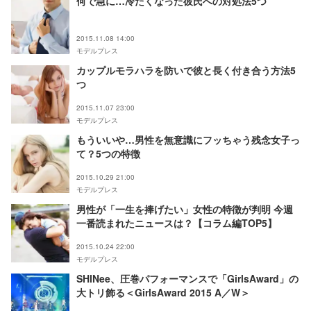
何で急に…冷たくなった彼氏への対処法5つ
2015.11.08 14:00
モデルプレス
カップルモラハラを防いで彼と長く付き合う方法5
つ
2015.11.07 23:00
モデルプレス
もういいや…男性を無意識にフッちゃう残念女子っ
て？5つの特徴
2015.10.29 21:00
モデルプレス
男性が「一生を捧げたい」女性の特徴が判明 今週
一番読まれたニュースは？【コラム編TOP5】
2015.10.24 22:00
モデルプレス
SHINee、圧巻パフォーマンスで「GirlsAward」の
大トリ飾る＜GirlsAward 2015 A／W＞