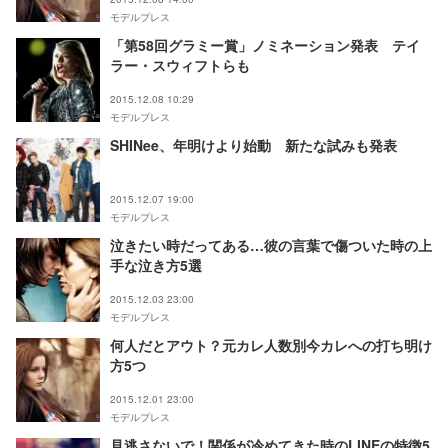
モデルプレス
「第58回グラミー賞」ノミネーション発表 テイ
ラー・スウィフトらも
2015.12.08 10:29
モデルプレス
SHINee、年明けより始動 新たな試みも発表
2015.12.07 19:00
モデルプレス
泣きたい時だってある…彼の言葉で傷ついた時の上
手な泣き方5選
2015.12.03 23:00
モデルプレス
何人だとアウト？元カレ人数別今カレへの打ち明け
方5つ
2015.12.01 23:00
モデルプレス
見逃さないで！関係が冷めてきた時のLINEの特徴5