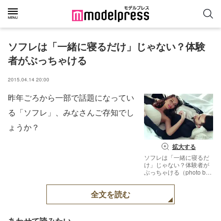
ソフレは「一緒に寝るだけ」じゃない？体験
者がぶっちゃける　　
2015.04.14 20:00
昨年ごろから一部で話題になってい
る「ソフレ」、みなさんご存知でし
ょうか？
拡大する
ソフレは「一緒に寝るだ
け」じゃない？体験者が
ぶっちゃける（photo by
dariyad／Fotolia）
全文を読む
あわせて読みたい