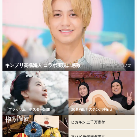
キンプリ高橋海人 コラボ実現に感激
「ブラッサム」ポスター公開
深澤 有田とのテンポ手応え
ヒカキン 二千万寄付
アソビ 米国拠点設立