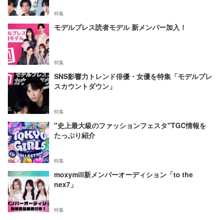
特集
モデルプレス読者モデル 新メンバー加入！
特集
SNS影響力トレンド俳優・女優を特集「モデルプレ
スカウントダウン」
特集
"史上最大級のファッションフェスタ"TGC情報を
たっぷり紹介
特集
moxymill新メンバーオーディション「to the
nex7」
特集