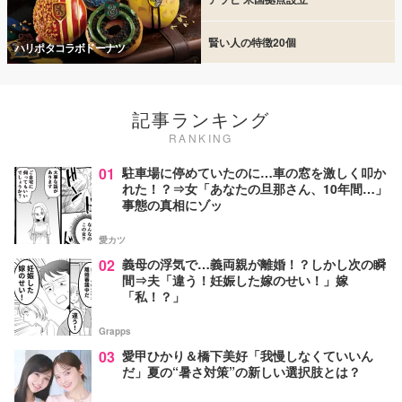
賢い人の特徴20個
ハリポタコラボドーナツ
記事ランキング
RANKING
01
駐車場に停めていたのに…車の窓を激しく叩か
れた！？⇒女「あなたの旦那さん、10年間…」
事態の真相にゾッ
愛カツ
02
義母の浮気で…義両親が離婚！？しかし次の瞬
間⇒夫「違う！妊娠した嫁のせい！」嫁
「私！？」
Grapps
03
愛甲ひかり＆橋下美好「我慢しなくていいん
だ」夏の“暑さ対策”の新しい選択肢とは？