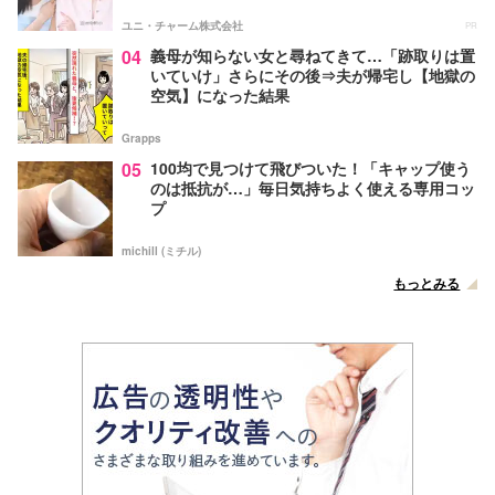
ユニ・チャーム株式会社
PR
04
義母が知らない女と尋ねてきて…「跡取りは置
いていけ」さらにその後⇒夫が帰宅し【地獄の
空気】になった結果
Grapps
05
100均で見つけて飛びついた！「キャップ使う
のは抵抗が…」毎日気持ちよく使える専用コッ
プ
michill (ミチル)
もっとみる