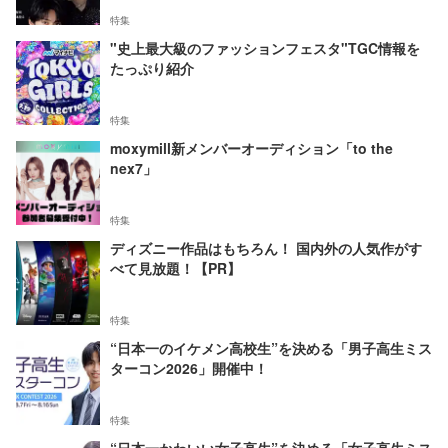
特集
"史上最大級のファッションフェスタ"TGC情報を
たっぷり紹介
特集
moxymill新メンバーオーディション「to the
nex7」
特集
ディズニー作品はもちろん！ 国内外の人気作がす
べて見放題！【PR】
特集
“日本一のイケメン高校生”を決める「男子高生ミス
ターコン2026」開催中！
特集