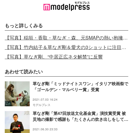
もっと詳しくみる
【写真】稲垣・香取・草なぎ・森、元SMAPの熱い抱擁で涙
【写真】竹内結子＆草なぎ剛＆愛犬の3ショットに注目集まる
【写真】草なぎ剛、“中居正広ネタ解禁”に反響
あわせて読みたい
草なぎ剛「ミッドナイトスワン」イタリア映画祭で
「ゴールデン・マルベリー賞」受賞
2021.07.03 16:24
モデルプレス
草なぎ剛「第47回放送文化基金賞」演技賞受賞 被
災地の撮影で感謝も「たくさんの炊き出しをしてい
ただいて」
2021.06.30 23:33