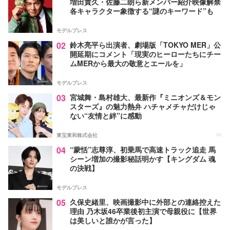
増田貴久・佐藤二朗ら新メンバー紹介映像解禁
各キャラクター象徴する“謎のキーワード”も
モデルプレス
02
鈴木亮平ら出演者、劇場版「TOKYO MER」公
開延期にコメント「現実のヒーローたちにチー
ムMERから最大の敬意とエールを」
モデルプレス
03
宮城舞・島村雄大、最新作『ミニオンズ＆モン
スターズ』の魅力熱弁 ハチャメチャだけじゃ
ない“友情と絆”に感動
東宝東和株式会社
PR
04
“蒙恬”志尊淳、初乗馬で高速トラック追走 馬
シーン増加の撮影秘話明かす【キングダム 魂
の決戦】
モデルプレス
05
久保史緒里、映画撮影中に外部との連絡控えた
理由 乃木坂46卒業後初主演で母親役に【世界
は美しいと誰かが言った】