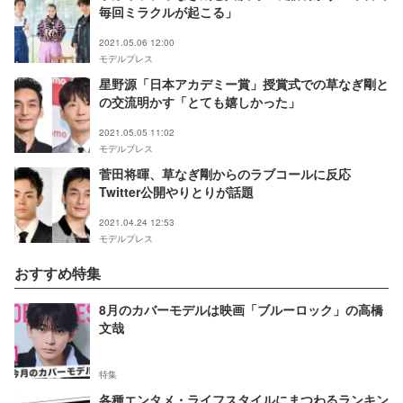
毎回ミラクルが起こる」
2021.05.06 12:00
モデルプレス
星野源「日本アカデミー賞」授賞式での草なぎ剛と
の交流明かす「とても嬉しかった」
2021.05.05 11:02
モデルプレス
菅田将暉、草なぎ剛からのラブコールに反応
Twitter公開やりとりが話題
2021.04.24 12:53
モデルプレス
おすすめ特集
8月のカバーモデルは映画「ブルーロック」の高橋
文哉
特集
各種エンタメ・ライフスタイルにまつわるランキン