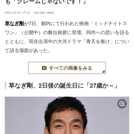
も「クレームじゃないです！」
2021.07.07 17:12
134,063
views
草なぎ剛
が7日、都内にて行われた映画「ミッドナイトス
ワン」（公開中）の舞台挨拶に登壇。同作への思いを語る
とともに、現在出演中の大河ドラマ「青天を衝け」につい
て語る場面があった。
すべての画像をみる
草なぎ剛、2日後の誕生日に「27歳か～」