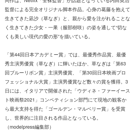
同作は、Netflix「全裸監督」が話題となっている内田英治
監督による完全オリジナル脚本作品。心身の葛藤を抱えて
生きてきた凪沙（草なぎ）と、親から愛を注がれることな
く生きてきた少女・一果（服部樹咲）の姿を通して“切な
くも美しい現代の愛の形”を描いている。
「第44回日本アカデミー賞」では、最優秀作品賞、最優
秀主演男優賞（草なぎ）に輝いたほか、草なぎは「第63
回ブルーリボン賞」主演男優賞、「第30回日本映画プロ
フェッショナル大賞」主演男優賞など数々の賞を獲得。3
日には、イタリアで開催された「ウディネ・ファーイース
ト映画祭2021」コンペティション部門にて現地の観客か
ら最大支持を得た「ゴールデン・マルベリー賞」を受賞
し、世界的に注目される作品となっている。
（modelpress編集部）