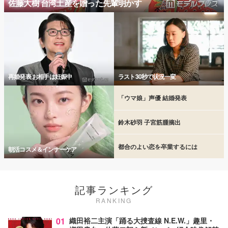
佐藤大樹 台湾土産を贈った先輩明かす
再婚発表 お相手は妊娠中
ラスト30秒で状況一変
「ウマ娘」声優 結婚発表
鈴木砂羽 子宮筋腫摘出
都合のよい恋を卒業するには
朝活コスメ＆インナーケア
記事ランキング
RANKING
01
織田裕二主演「踊る大捜査線 N.E.W.」趣里・