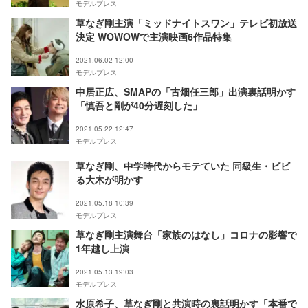
モデルプレス
草なぎ剛主演「ミッドナイトスワン」テレビ初放送
決定 WOWOWで主演映画6作品特集
2021.06.02 12:00
モデルプレス
中居正広、SMAPの「古畑任三郎」出演裏話明かす
「慎吾と剛が40分遅刻した」
2021.05.22 12:47
モデルプレス
草なぎ剛、中学時代からモテていた 同級生・ビビ
る大木が明かす
2021.05.18 10:39
モデルプレス
草なぎ剛主演舞台「家族のはなし」コロナの影響で
1年越し上演
2021.05.13 19:03
モデルプレス
水原希子、草なぎ剛と共演時の裏話明かす「本番で