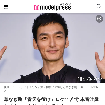
映画「ミッドナイトスワン」舞台挨拶に登壇した草なぎ剛（C）モデルプレ
ス
草なぎ剛「青天を衝け」ロケで苦労 本音吐露