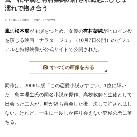
濡れで抱き合う
2017.04.27 08:00
292,877
views
嵐
の
松本潤
が主演をつとめ、女優の
有村架純
がヒロイン役
を演じる映画「ナラタージュ」（10月7日公開）のビジュ
アルと特報映像が公式サイトで公開された。
すべての画像をみる
同作は、2006年版「この恋愛小説がすごい」1位に輝い
た、島本理生氏の同名小説が原作。高校教師と生徒として
出会った二人が、時が経ち再会した後、決して許されはし
ない、けれど、一生に一度しか巡り会えない究極の恋に落
ちる。