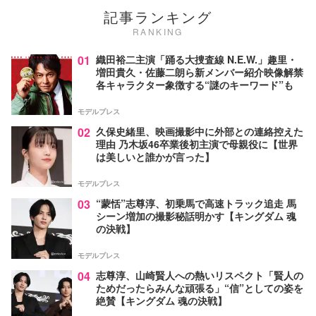
記事ランキング
RANKING
01
織田裕二主演「踊る大捜査線 N.E.W.」趣里・
増田貴久・佐藤二朗ら新メンバー紹介映像解禁
各キャラクター象徴する“謎のキーワード”も
モデルプレス
02
久保史緒里、映画撮影中に外部との連絡控えた
理由 乃木坂46卒業後初主演で母親役に【世界
は美しいと誰かが言った】
モデルプレス
03
“蒙恬”志尊淳、初乗馬で高速トラック追走 馬
シーン増加の撮影秘話明かす【キングダム 魂
の決戦】
モデルプレス
04
志尊淳、山崎賢人への熱いリスペクト「賢人の
ためだったらみんな頑張る」“信”としての姿を
絶賛【キングダム 魂の決戦】