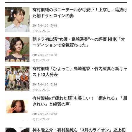
有村架純のポニーテールが可愛い！上京し、垢抜け
た朝ドラヒロインの姿
2017.04.26 15:19
モデルプレス
朝ドラ初出演“女優・島崎遥香”への評価 NHK「オ
ーディションで空気変わった」
2017.04.26 13:33
モデルプレス
有村架純「ひよっこ」島崎遥香・竹内涼真ら新キャ
スト13人発表
2017.04.26 12:24
モデルプレス
有村架純の“疲れた顔”も美しい！「癒される」「肌
きれい」と絶賛の声
2017.04.25 13:58
モデルプレス
神木隆之介・有村架純ら「3月のライオン」史上初