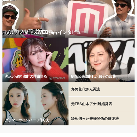
ブルーノマーズWEB独占インタビュー
恋人と破局 決断の理由語る
病名公表決断した息子の言葉
寿美花代さん死去
元TBS山本アナ 離婚発表
冷め切った夫婦関係の修復法
グラマーツインハーフ作り方