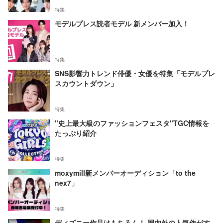
特集
モデルプレス読者モデル 新メンバー加入！
特集
SNS影響力トレンド俳優・女優を特集「モデルプレ
スカウントダウン」
特集
"史上最大級のファッションフェスタ"TGC情報を
たっぷり紹介
特集
moxymill新メンバーオーディション「to the
nex7」
特集
ディズニー作品はもちろん！ 国内外の人気作がす