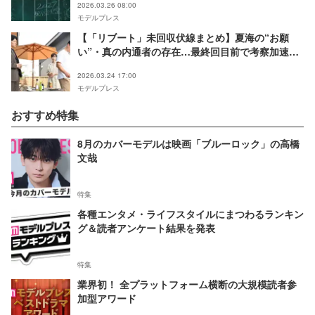
2026.03.26 08:00
モデルプレス
【「リブート」未回収伏線まとめ】夏海の“お願
い”・真の内通者の存在…最終回目前で考察加速
「最後の切り札になりそう」＜ネタバレあり＞
2026.03.24 17:00
モデルプレス
おすすめ特集
8月のカバーモデルは映画「ブルーロック」の高橋
文哉
特集
各種エンタメ・ライフスタイルにまつわるランキン
グ＆読者アンケート結果を発表
特集
業界初！ 全プラットフォーム横断の大規模読者参
加型アワード