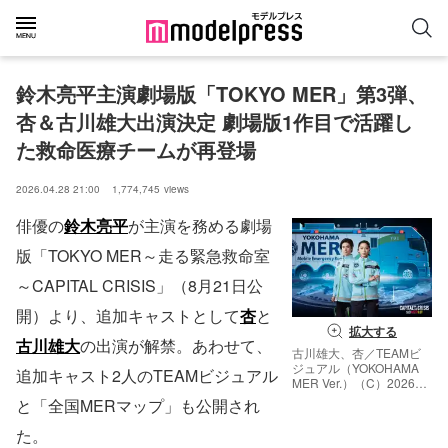
鈴木亮平主演劇場版「TOKYO MER」第3弾、
杏＆古川雄大出演決定 劇場版1作目で活躍し
た救命医療チームが再登場
2026.04.28 21:00
1,774,745
views
俳優の
鈴木亮平
が主演を務める劇場
版「TOKYO MER～走る緊急救命室
～CAPITAL CRISIS」（8月21日公
開）より、追加キャストとして
杏
と
拡大する
古川雄大
の出演が解禁。あわせて、
古川雄大、杏／TEAMビ
ジュアル（YOKOHAMA
追加キャスト2人のTEAMビジュアル
MER Ver.）（C）2026劇
場版『TOKYO MER』製
と「全国MERマップ」も公開され
作委員会
た。