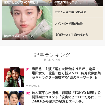
原動力となっている存在とは
卒業後7年ぶりアリーナ
テオくん＆加藤乃愛 破局
レインボー池田が結婚
【心理テスト】恋の深め方
朝活コスメ＆インナーケア
記事ランキング
RANKING
01
織田裕二主演「踊る大捜査線 N.E.W.」趣里・
増田貴久・佐藤二朗ら新メンバー紹介映像解禁
各キャラクター象徴する“謎のキーワード”も
モデルプレス
02
鈴木亮平ら出演者、劇場版「TOKYO MER」公
開延期にコメント「現実のヒーローたちにチー
ムMERから最大の敬意とエールを」