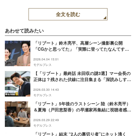
全文を読む
あわせて読みたい
「リブート」鈴木亮平、高層シーン撮影裏公開
「CGかと思ってた」「実際に登ってたなんてすご
い」とファン驚き
2026.04.04 15:01
モデルプレス
【「リブート」最終話 未回収の謎3選】マー会長の
正体は？残された伏線に注目集まる「深読みしすぎ
た？」「続きが見たい」＜ネタバレあり＞
2026.03.30 14:43
モデルプレス
「リブート」5年後のラストシーン 陸（鈴木亮平）
＆夏海（戸田恵梨香）の早瀬家再集結に視聴者感涙
「涙止まらない」【最終話ネタバレ】
2026.03.29 22:49
モデルプレス
「リブート」結末 “2人の裏切り者”にネット沸く