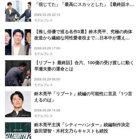
「信じてた」「最高にスカッとした」【最終話ネタ
バレ】
2026.03.29 22:13
モデルプレス
【推し俳優で巡る名作3選】鈴木亮平、究極の肉体
改造から繊細な同性愛者役まで…日本中が震え
る“驚異の振り幅”
2026.03.29 17:00
モデルプレス
【リブート 最終話】合六、100億の受け渡しに動く
早瀬夫妻の運命とは
2026.03.29 06:00
モデルプレス
鈴木亮平「リブート」続編の可能性に言及「1つ言
えるのは」
2026.03.28 14:58
モデルプレス
鈴木亮平主演「シティーハンター」続編制作決定
森田望智・木村文乃らキャストも続投