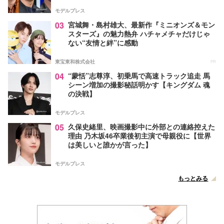
モデルプレス
03
宮城舞・島村雄大、最新作『ミニオンズ＆モン
スターズ』の魅力熱弁 ハチャメチャだけじゃ
ない“友情と絆”に感動
東宝東和株式会社
PR
04
“蒙恬”志尊淳、初乗馬で高速トラック追走 馬
シーン増加の撮影秘話明かす【キングダム 魂
の決戦】
モデルプレス
05
久保史緒里、映画撮影中に外部との連絡控えた
理由 乃木坂46卒業後初主演で母親役に【世界
は美しいと誰かが言った】
モデルプレス
もっとみる