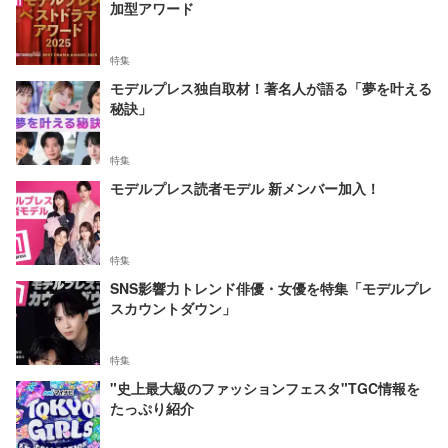
加型アワード
特集
モデルプレス独自取材！著名人が語る「夢を叶える
秘訣」
特集
モデルプレス読者モデル 新メンバー加入！
特集
SNS影響力トレンド俳優・女優を特集「モデルプレ
スカウントダウン」
特集
"史上最大級のファッションフェスタ"TGC情報を
たっぷり紹介