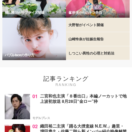
福山雅治がサプライズ登場
峯岸 夫からのキス告白
大野智がイベント開催
山崎怜奈が妊娠生報告
しつこい異性の心理と対処法
バブみfaceの作り方
記事ランキング
RANKING
01
二宮和也主演「８番出口」本編ノーカットで地
上波初放送 8月28日“金ロー”枠
モデルプレス
02
織田裕二主演「踊る大捜査線 N.E.W.」趣里・
増田貴久・佐藤二朗ら新メンバー紹介映像解禁