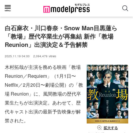
白石麻衣・川口春奈・Snow Man目黒蓮ら
「教場」歴代卒業生が再集結 新作「教場 
Reunion」出演決定＆予告解禁
2025.11.19 04:00
2,094,479
views
木村拓哉が主演を務める映画「教場
Reunion／Requiem」（1月1日〜
Netflix／2月20日〜劇場公開）の「教
場 Reunion」に、風間教場の歴代卒
業生たちが出演決定。あわせて、歴
代キャスト出演の最新予告映像が解
禁された。
拡大する