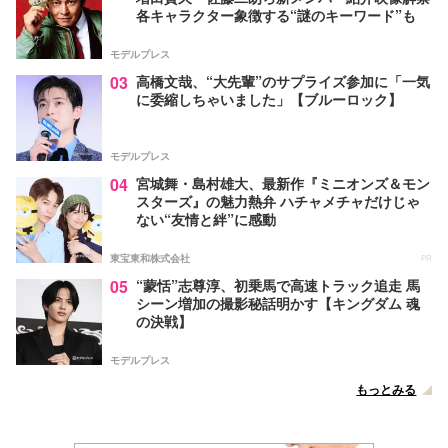
各キャラクター象徴する“謎のキーワード”も
モデルプレス
03
高橋文哉、“大先輩”のサプライズ参加に「一気
に委縮しちゃいました」【ブルーロック】
モデルプレス
04
宮城舞・島村雄大、最新作『ミニオンズ＆モン
スターズ』の魅力熱弁 ハチャメチャだけじゃ
ない“友情と絆”に感動
東宝東和株式会社
PR
05
“蒙恬”志尊淳、初乗馬で高速トラック追走 馬
シーン増加の撮影秘話明かす【キングダム 魂
の決戦】
モデルプレス
もっとみる