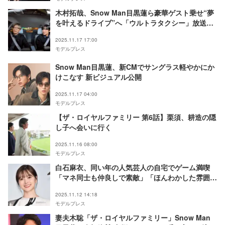
木村拓哉、Snow Man目黒蓮ら豪華ゲスト乗せ“夢
を叶えるドライブ”へ「ウルトラタクシー」放送決
定
2025.11.17 17:00
モデルプレス
Snow Man目黒蓮、新CMでサングラス軽やかにか
けこなす 新ビジュアル公開
2025.11.17 04:00
モデルプレス
【ザ・ロイヤルファミリー 第6話】栗須、耕造の隠
し子へ会いに行く
2025.11.16 08:00
モデルプレス
白石麻衣、同い年の人気芸人の自宅でゲーム満喫
「マネ同士も仲良しで素敵」「ほんわかした雰囲気
が似てる」の声
2025.11.12 14:18
モデルプレス
妻夫木聡「ザ・ロイヤルファミリー」Snow Man