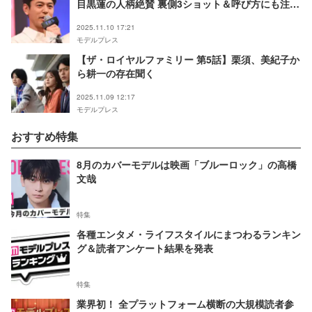
目黒蓮の人柄絶賛 裏側3ショット＆呼び方にも注目
集まる「感激」「素敵な関係」
2025.11.10 17:21
モデルプレス
【ザ・ロイヤルファミリー 第5話】栗須、美紀子か
ら耕一の存在聞く
2025.11.09 12:17
モデルプレス
おすすめ特集
8月のカバーモデルは映画「ブルーロック」の高橋
文哉
特集
各種エンタメ・ライフスタイルにまつわるランキン
グ＆読者アンケート結果を発表
特集
業界初！ 全プラットフォーム横断の大規模読者参