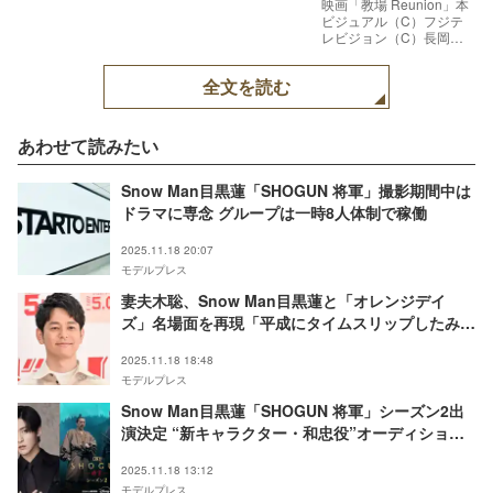
映画「教場 Reunion」本
ビジュアル（C）フジテ
レビジョン（C）長岡弘
樹／小学館
全文を読む
あわせて読みたい
Snow Man目黒蓮「SHOGUN 将軍」撮影期間中は
ドラマに専念 グループは一時8人体制で稼働
2025.11.18 20:07
モデルプレス
妻夫木聡、Snow Man目黒蓮と「オレンジデイ
ズ」名場面を再現「平成にタイムスリップしたみた
い」「silentも思い出す」の声
2025.11.18 18:48
モデルプレス
Snow Man目黒蓮「SHOGUN 将軍」シーズン2出
演決定 “新キャラクター・和忠役”オーディション
で射止める
2025.11.18 13:12
モデルプレス