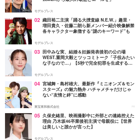
モデルプレス
02
織田裕二主演「踊る大捜査線 N.E.W.」趣里・
増田貴久・佐藤二朗ら新メンバー紹介映像解禁
各キャラクター象徴する“謎のキーワード”も
モデルプレス
03
田中みな実、結婚＆妊娠発表後初の公の場
WEST.重岡大毅とツッコミトーク「子役みたい
な子なので…」【5秒で完全犯罪を生成する方
法】
モデルプレス
04
宮城舞・島村雄大、最新作『ミニオンズ＆モン
スターズ』の魅力熱弁 ハチャメチャだけじゃ
ない“友情と絆”に感動
東宝東和株式会社
PR
05
久保史緒里、映画撮影中に外部との連絡控えた
理由 乃木坂46卒業後初主演で母親役に【世界
は美しいと誰かが言った】
モデルプレス