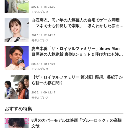
2025.11.16 08:00
モデルプレス
白石麻衣、同い年の人気芸人の自宅でゲーム満喫
「マネ同士も仲良しで素敵」「ほんわかした雰囲気
が似てる」の声
2025.11.12 14:18
モデルプレス
妻夫木聡「ザ・ロイヤルファミリー」Snow Man
目黒蓮の人柄絶賛 裏側3ショット＆呼び方にも注目
集まる「感激」「素敵な関係」
2025.11.10 17:21
モデルプレス
【ザ・ロイヤルファミリー 第5話】栗須、美紀子か
ら耕一の存在聞く
2025.11.09 12:17
モデルプレス
おすすめ特集
8月のカバーモデルは映画「ブルーロック」の高橋
文哉