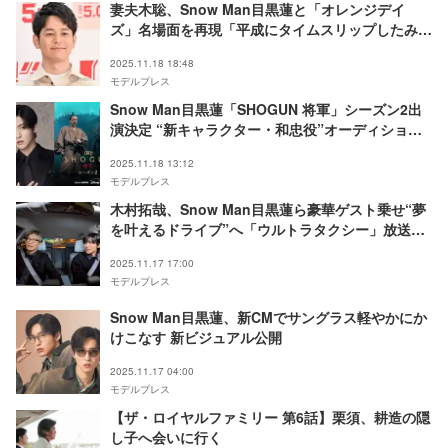
妻夫木聡、Snow Man目黒蓮と「オレンジデイ
ズ」名場面を再現「平成にタイムスリップしたみた
い」「silentも思い出す」の声
2025.11.18 18:48
モデルプレス
Snow Man目黒蓮「SHOGUN 将軍」シーズン2出
演決定 “新キャラクター・和忠役”オーディション
で射止める
2025.11.18 13:12
モデルプレス
木村拓哉、Snow Man目黒蓮ら豪華ゲスト乗せ“夢
を叶えるドライブ”へ「ウルトラタクシー」放送決
定
2025.11.17 17:00
モデルプレス
Snow Man目黒蓮、新CMでサングラス軽やかにか
けこなす 新ビジュアル公開
2025.11.17 04:00
モデルプレス
【ザ・ロイヤルファミリー 第6話】栗須、耕造の隠
し子へ会いに行く