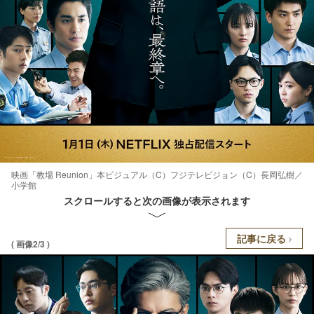
映画「教場 Reunion」本ビジュアル（C）フジテレビジョン（C）長岡弘樹／
小学館
スクロールすると次の画像が表示されます
記事に戻る
( 画像2/3 )