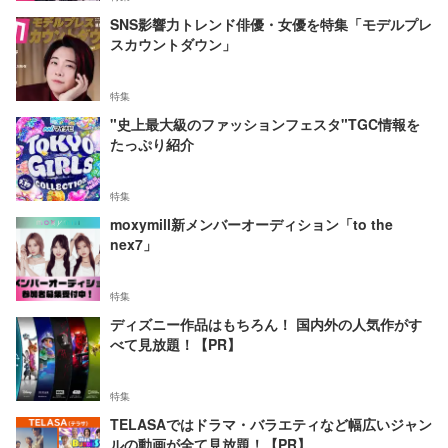
SNS影響力トレンド俳優・女優を特集「モデルプレ
スカウントダウン」
特集
"史上最大級のファッションフェスタ"TGC情報を
たっぷり紹介
特集
moxymill新メンバーオーディション「to the
nex7」
特集
ディズニー作品はもちろん！ 国内外の人気作がす
べて見放題！【PR】
特集
TELASAではドラマ・バラエティなど幅広いジャン
ルの動画が全て見放題！【PR】