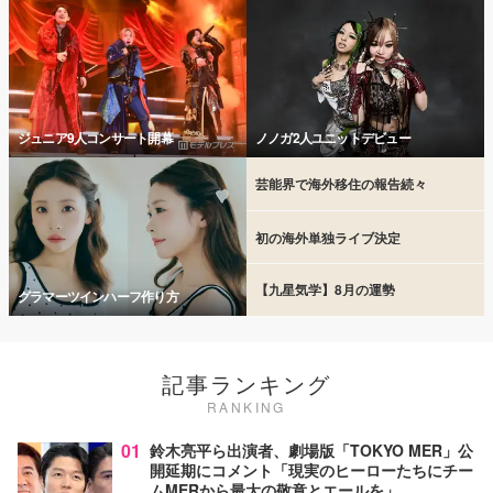
ジュニア9人コンサート開幕
ノノガ2人ユニットデビュー
芸能界で海外移住の報告続々
初の海外単独ライブ決定
【九星気学】8月の運勢
グラマーツインハーフ作り方
記事ランキング
RANKING
01
鈴木亮平ら出演者、劇場版「TOKYO MER」公
開延期にコメント「現実のヒーローたちにチー
ムMERから最大の敬意とエールを」