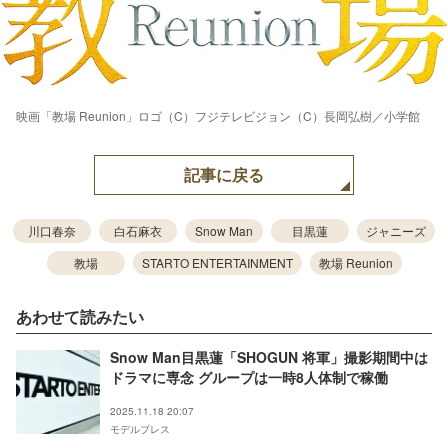
映画「教場 Reunion」ロゴ（C）フジテレビジョン（C）長岡弘樹／小学館
記事に戻る
川口春奈
白石麻衣
Snow Man
目黒蓮
ジャニーズ
教場
STARTO ENTERTAINMENT
教場 Reunion
あわせて読みたい
Snow Man目黒蓮「SHOGUN 将軍」撮影期間中は
ドラマに専念 グループは一時8人体制で稼働
2025.11.18 20:07
モデルプレス