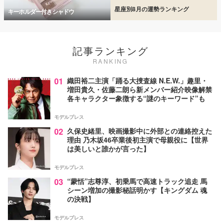
星座別8月の運勢ランキング
キーホルダー付きシャドウ
記事ランキング
RANKING
01
織田裕二主演「踊る大捜査線 N.E.W.」趣里・
増田貴久・佐藤二朗ら新メンバー紹介映像解禁
各キャラクター象徴する“謎のキーワード”も
モデルプレス
02
久保史緒里、映画撮影中に外部との連絡控えた
理由 乃木坂46卒業後初主演で母親役に【世界
は美しいと誰かが言った】
モデルプレス
03
“蒙恬”志尊淳、初乗馬で高速トラック追走 馬
シーン増加の撮影秘話明かす【キングダム 魂
の決戦】
モデルプレス