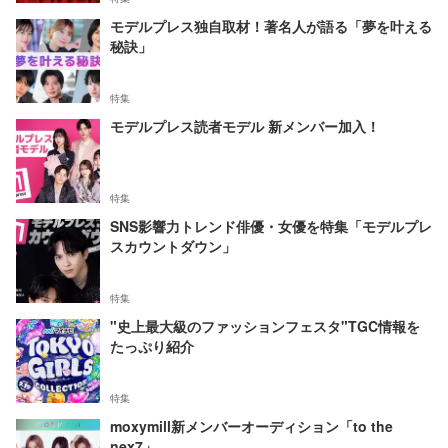
モデルプレス独自取材！著名人が語る「夢を叶える
秘訣」
特集
モデルプレス読者モデル 新メンバー加入！
特集
SNS影響力トレンド俳優・女優を特集「モデルプレ
スカウントダウン」
特集
"史上最大級のファッションフェスタ"TGC情報を
たっぷり紹介
特集
moxymill新メンバーオーディション「to the
nex7」