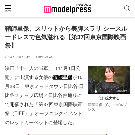
鞘師里保、スリットから美脚スラリ シースル
ードレスで色気溢れる【第37回東京国際映画
祭】
2024.10.28 18:42
31,328
views
映画「十一人の賊軍」（11月1日公
開）に出演する女優の
鞘師里保
が10
月28日、東京ミッドタウン日比谷 日
比谷ステップ広場／日比谷仲通りに
拡大する
て開催された「第37回東京国際映画
鞘師里保（C）モデルプ
レス
祭（TIFF）」オープニングイベント
のレッドカーペットに登場した。