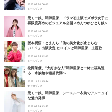
2023.03.20 06:00
モデルプレス
元モー娘。鞘師里保、ドラマ初主演でズボラ女子に
再限度高めのビジュアル公開＜めんつゆひとり飯＞
2023.03.10 06:00
モデルプレス
阪本奨悟・とまんら「俺の美女化が止まらな
い！？」出演決定 ヒロインは鞘師里保、主題歌も
発表
2023.01.25 12:00
モデルプレス
松岡茉優、“大好きな人”鞘師里保と一緒に福島巡
る 水族館や猪苗代湖へ
2022.11.21 15:54
女子旅プレス
元モー娘。鞘師里保、シースルー衣装でアンニュイ
な魅力発揮
2022.09.29 13:53
モデルプレス