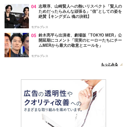
04
志尊淳、山崎賢人への熱いリスペクト「賢人の
ためだったらみんな頑張る」“信”としての姿を
絶賛【キングダム 魂の決戦】
モデルプレス
05
鈴木亮平ら出演者、劇場版「TOKYO MER」公
開延期にコメント「現実のヒーローたちにチー
ムMERから最大の敬意とエールを」
モデルプレス
もっとみる