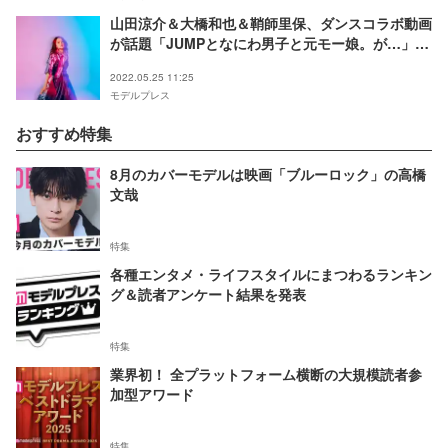
山田涼介＆大橋和也＆鞘師里保、ダンスコラボ動画
が話題「JUMPとなにわ男子と元モー娘。が…」
「令和すごい」
2022.05.25 11:25
モデルプレス
おすすめ特集
8月のカバーモデルは映画「ブルーロック」の高橋
文哉
特集
各種エンタメ・ライフスタイルにまつわるランキン
グ＆読者アンケート結果を発表
特集
業界初！ 全プラットフォーム横断の大規模読者参
加型アワード
特集