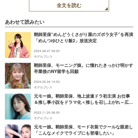
全文を読む
あわせて読みたい
鞘師里保“めんどうくさがり屋のズボラ女子”を再演
「めんつゆひとり飯2」放送決定
2024.08.07 06:00
モデルプレス
鞘師里保、モーニング娘。に憧れたきっかけ明かす
卒業後のNY留学も回顧
2024.02.04 14:53
モデルプレス
元モー娘。鞘師里保、地上波連ドラ初主演 お仕事
＆推し事小説をドラマ化＜推しを召し上がれ～広報
ガールのまろやかな日々～＞
2023.11.20 06:00
モデルプレス
元モー娘。鞘師里保、モード衣装でクールな眼差し
「こんなメイクでライブにも登場したい」