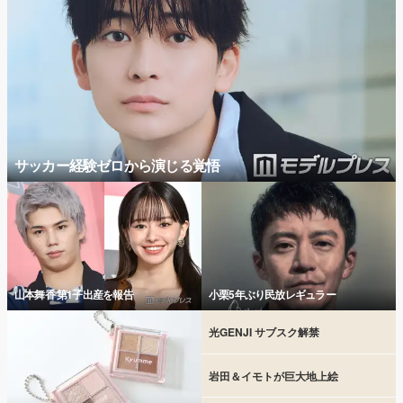
サッカー経験ゼロから演じる覚悟
山本舞香 第1子出産を報告
小栗5年ぶり民放レギュラー
光GENJI サブスク解禁
岩田＆イモトが巨大地上絵