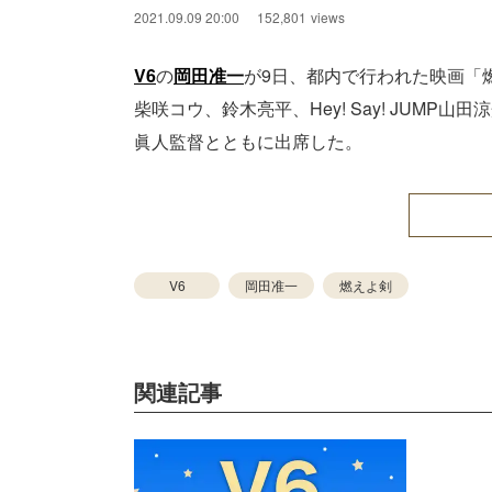
2021.09.09 20:00
152,801
views
V6
の
岡田准一
が9日、都内で行われた映画「
柴咲コウ、鈴木亮平、Hey! Say! JUM
眞人監督とともに出席した。
V6
岡田准一
燃えよ剣
関連記事