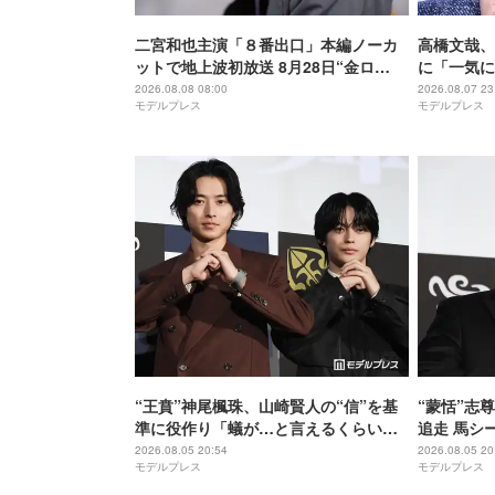
二宮和也主演「８番出口」本編ノーカ
高橋文哉、
ットで地上波初放送 8月28日“金ロ
に「一気に
ー”枠
ルーロック
2026.08.08 08:00
2026.08.07 23
モデルプレス
モデルプレス
“王賁”神尾楓珠、山崎賢人の“信”を基
“蒙恬”志
準に役作り「蟻が…と言えるくらいの
追走 馬シ
説得力がないと」【キングダム 魂の決
【キングダ
2026.08.05 20:54
2026.08.05 20
モデルプレス
モデルプレス
戦】