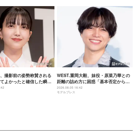
、撮影前の姿勢称賛される
WEST.重岡大毅、妹役・原菜乃華との
てよかったと確信した瞬
距離の詰め方に困惑「基本否定から入
は美しいと誰かが言った】
る会話をしてしまった」【5秒で完全犯
:42
2026.08.05 16:42
モデルプレス
罪を生成する方法】