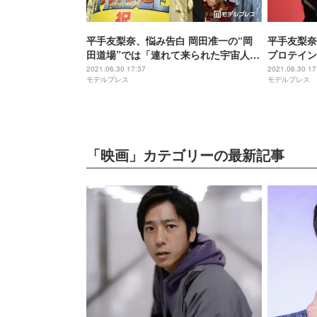
平手友梨奈、悩み告白 岡田准一の“岡
平手友梨奈
田道場”では「連れて来られた宇宙人だ
プロテイン
った」＜ザ・ファブル 殺さない殺し屋
での対応に
2021.06.30 17:37
2021.06.30 17
モデルプレス
モデルプレス
＞
さない殺し
「映画」カテゴリーの最新記事