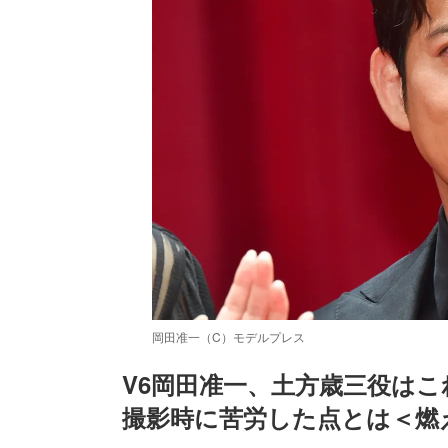
岡田准一（C）モデルプレス
V6岡田准一、土方歳三役は
撮影時に苦労した点とは＜燃
/
Unmute