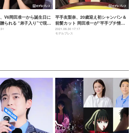
、V6岡田准一から誕生日に
平手友梨奈、20歳迎え初シャンパン＆
贈られる “弟子入り”で現場
前髪カット 岡田准一が“平手プチ情
変化も？＜ザ・ファブル 殺
報”切り込む＜ザ・ファブル 殺さない
:31
2021.06.30 17:17
モデルプレス
屋＞
殺し屋＞