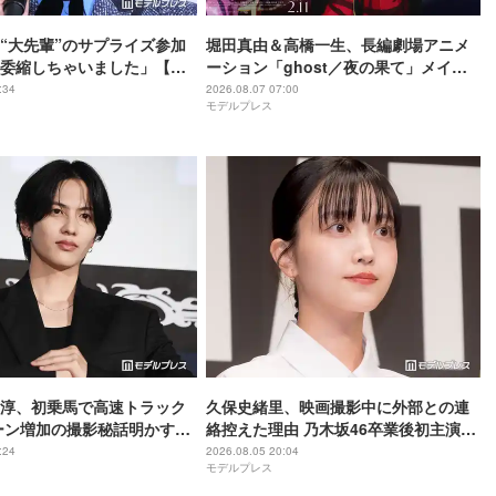
“大先輩”のサプライズ参加
堀田真由＆高橋一生、長編劇場アニメ
委縮しちゃいました」【ブ
ーション「ghost／夜の果て」メイン
】
キャスト声優に決定「子どもの頃に抱
:34
2026.08.07 07:00
モデルプレス
いていた言葉にはできない沢山の感情
を思い出しました」
尊淳、初乗馬で高速トラック
久保史緒里、映画撮影中に外部との連
ーン増加の撮影秘話明かす
絡控えた理由 乃木坂46卒業後初主演で
ム 魂の決戦】
母親役に【世界は美しいと誰かが言っ
:24
2026.08.05 20:04
モデルプレス
た】