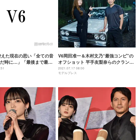
控えた現在の思い「全ての音
V6岡田准一＆木村文乃“最強コンビ”の
だ時に…」「最後まで最善
オフショット 平手友梨奈らのクランク
アップ写真初公開＜ザ・ファブル 殺さ
:51
2021.07.17 08:00
モデルプレス
ない殺し屋＞