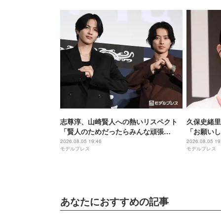
志尊淳、山崎賢人への熱いリスペクト
久保史緒里
「賢人のためだったらみんな頑張
「お願いし
る」“信”としての姿を絶賛【キングダ
間」【世界
2026.08.05 19:46
2026.08.05 19
モデルプレス
モデルプレス
ム 魂の決戦】
あなたにおすすめの記事