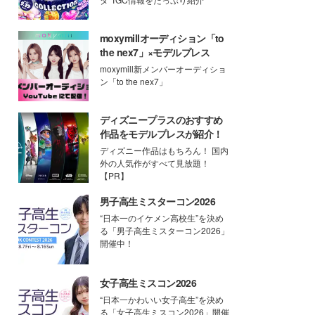
moxymillオーディション「to
the nex7」×モデルプレス
moxymill新メンバーオーディショ
ン「to the nex7」
ディズニープラスのおすすめ
作品をモデルプレスが紹介！
ディズニー作品はもちろん！ 国内
外の人気作がすべて見放題！
【PR】
男子高生ミスターコン2026
“日本一のイケメン高校生”を決め
る「男子高生ミスターコン2026」
開催中！
女子高生ミスコン2026
“日本一かわいい女子高生”を決め
る「女子高生ミスコン2026」開催