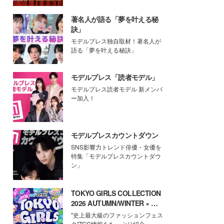
著名人が語る「夢を叶える秘
訣」
モデルプレス独自取材！著名人が
語る「夢を叶える秘訣」
モデルプレス「読者モデル」
モデルプレス読者モデル 新メンバ
ー加入！
モデルプレスカウントダウン
SNS影響力トレンド俳優・女優を
特集「モデルプレスカウントダウ
ン」
TOKYO GIRLS COLLECTION
2026 AUTUMN/WINTER × モ
デルプレス
"史上最大級のファッションフェス
タ"TGC情報をたっぷり紹介