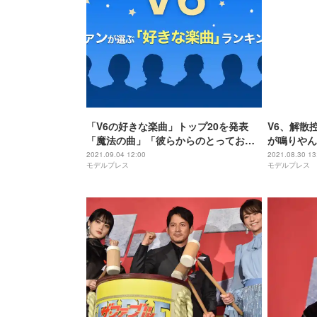
「V6の好きな楽曲」トップ20を発表
V6、解散
「魔法の曲」「彼らからのとっておき
が鳴りやん
の贈り物」…ファンの思い出がエモか
を」
2021.09.04 12:00
2021.08.30 13
モデルプレス
モデルプレス
った【ファン投票】