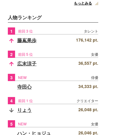
もっとみる
人物ランキング
1
前回 3 位
タレント
藤嶌果歩
176,142 pt.
2
前回 5 位
女優
広末涼子
36,557 pt.
3
NEW
俳優
寺田心
34,333 pt.
4
前回 1 位
クリエイター
りょう
26,048 pt.
5
NEW
女優
ハン・ヒョジュ
26,046 pt.