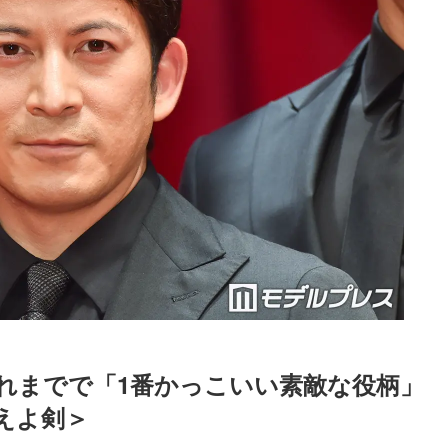
これまでで「1番かっこいい素敵な役柄」
えよ剣＞
Loaded
:
87.03%