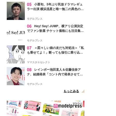
05
小栗旬、5年ぶり民放ドラマレギュ
ラー出演 横浜流星と唯一無二の異色のバ
ディで初共演【LOST10】
モデルプレス
06
Hey! Say! JUMP、横アリ公演決定
でファン歓喜 チケット価格にも注目集ま
る「激アツ」「平成に戻ったみたい」
モデルプレス
07
＜図々しい娘の友だち対処法＞「私
も乗せてよ！」断っても強引に乗り込ん
でくる友だち【第1話まんが】
ママスタ☆セレクト
08
レインボー池田直人＆佐藤佳奈ア
ナ、結婚発表「コント内で発表させてい
ただきました」読売テレビ退社は生活拠
点変更のため
モデルプレス
もっとみる