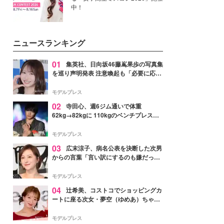
中！
ニュースランキング
01
集英社、日向坂46藤嶌果歩の写真集
を巡り声明発表 注意喚起も「必要に応じ
て法的措置を含む対応を検討」
モデルプレス
02
寺田心、週6ジム通いで体重
62kg→82kgに 110kgのベンチプレス持
ち上げる姿披露「胸板の厚みすごい」
「かっこいい」と反響
モデルプレス
03
広末涼子、病名公表を決断した次男
からの言葉「言い訳にするのも嫌だっ
た」「言うべきか迷った」
モデルプレス
04
辻希美、コストコでショッピングカ
ートに座る次女・夢空（ゆめあ）ちゃん
の姿公開「乗りこなしてる感じが可愛す
ぎ」「成長を感じる」の声
モデルプレス