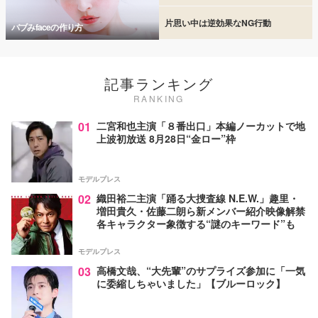
片思い中は逆効果なNG行動
バブみfaceの作り方
記事ランキング
RANKING
01
二宮和也主演「８番出口」本編ノーカットで地
上波初放送 8月28日“金ロー”枠
モデルプレス
02
織田裕二主演「踊る大捜査線 N.E.W.」趣里・
増田貴久・佐藤二朗ら新メンバー紹介映像解禁
各キャラクター象徴する“謎のキーワード”も
モデルプレス
03
高橋文哉、“大先輩”のサプライズ参加に「一気
に委縮しちゃいました」【ブルーロック】