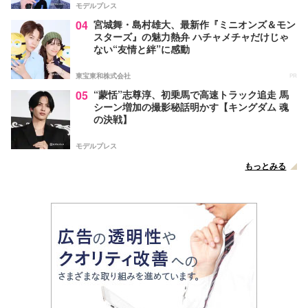
モデルプレス
04
宮城舞・島村雄大、最新作『ミニオンズ＆モン
スターズ』の魅力熱弁 ハチャメチャだけじゃ
ない“友情と絆”に感動
東宝東和株式会社
PR
05
“蒙恬”志尊淳、初乗馬で高速トラック追走 馬
シーン増加の撮影秘話明かす【キングダム 魂
の決戦】
モデルプレス
もっとみる