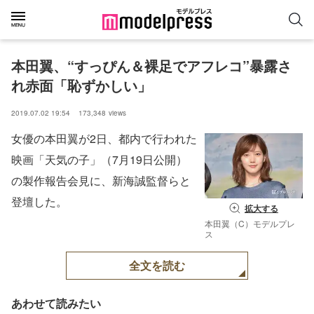
本田翼、“すっぴん＆裸足でアフレコ”暴露さ
れ赤面「恥ずかしい」
2019.07.02 19:54
173,348
views
女優の本田翼が2日、都内で行われた
映画「天気の子」（7月19日公開）
の製作報告会見に、新海誠監督らと
登壇した。
拡大する
本田翼（C）モデルプレ
ス
全文を読む
あわせて読みたい