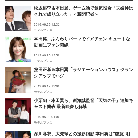
松坂桃李＆本田翼、ゲーム話で意気投合「夫婦仲は
それで成り立った」＜新聞記者＞
2019.06.29 12:32
モデルプレス
本田翼、ふんわりパーマでイメチェン キュートな
動画にファン悶絶
2019.06.25 12:59
モデルプレス
窪田正孝＆本田翼「ラジエーションハウス」クラン
クアップでハグ
2019.06.17 12:00
モデルプレス
小栗旬・本田翼ら、新海誠監督「天気の子」追加キ
ャスト発表 最新映像も解禁
2019.05.29 04:00
モデルプレス
深川麻衣、大先輩との撮影回顧 本田翼は“熱意”明