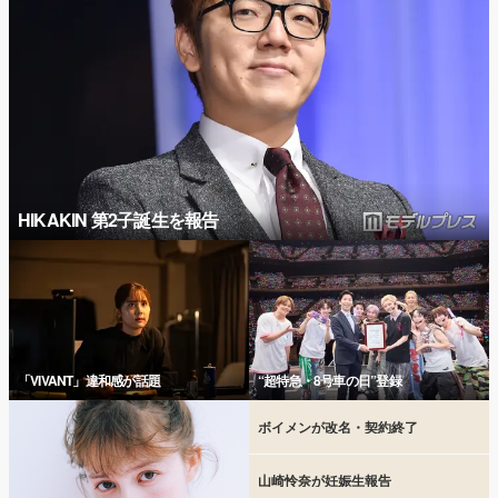
HIKAKIN 第2子誕生を報告
「VIVANT」違和感が話題
“超特急・8号車の日”登録
ボイメンが改名・契約終了
山崎怜奈が妊娠生報告