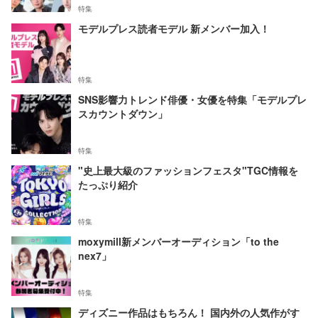
特集
モデルプレス読者モデル 新メンバー加入！
特集
SNS影響力トレンド俳優・女優を特集「モデルプレ
スカウントダウン」
特集
"史上最大級のファッションフェスタ"TGC情報を
たっぷり紹介
特集
moxymill新メンバーオーディション「to the
nex7」
特集
ディズニー作品はもちろん！ 国内外の人気作がす