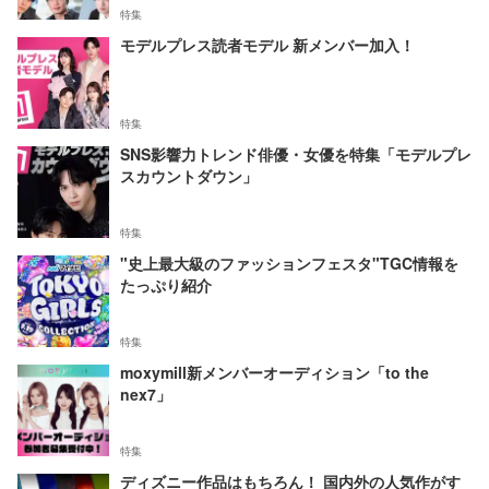
特集
モデルプレス読者モデル 新メンバー加入！
特集
SNS影響力トレンド俳優・女優を特集「モデルプレ
スカウントダウン」
特集
"史上最大級のファッションフェスタ"TGC情報を
たっぷり紹介
特集
moxymill新メンバーオーディション「to the
nex7」
特集
ディズニー作品はもちろん！ 国内外の人気作がす