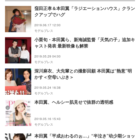
窪田正孝＆本田翼「ラジエーションハウス」クラン
クアップでハグ
2019.06.17 12:00
モデルプレス
小栗旬・本田翼ら、新海誠監督「天気の子」追加キ
ャスト発表 最新映像も解禁
2019.05.29 04:00
モデルプレス
深川麻衣、大先輩との撮影回顧 本田翼は“熱意”明
かす＜空母いぶき＞
2019.05.24 16:38
モデルプレス
本田翼、ヘルシー肌見せで抜群の透明感
2019.05.16 15:43
モデルプレス
本田翼「平成おわるのぉ…」“半泣き”幼少期ショッ