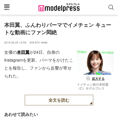
本田翼、ふんわりパーマでイメチェン キュー
トな動画にファン悶絶
2019.06.25 12:59
249,974
views
女優の
本田翼
が24日、自身の
Instagramを更新。パーマをかけたこ
とを報告し、ファンから反響が寄せ
られた。
拡大する
イメチェン前の本田翼
（C）モデルプレス
全文を読む
あわせて読みたい