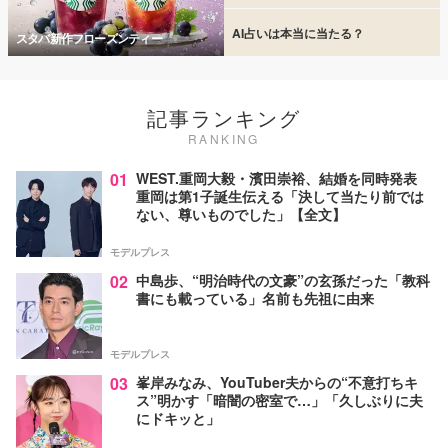
AI占いは本当に当たる？
スタバ新作フローズンティー
記事ランキング
RANKING
01
WEST.重岡大毅・濱田崇裕、結婚を同時発表
重岡は第1子誕生伝える「決して当たり前では
ない、尊いものでした」【全文】
モデルプレス
02
中島歩、“明治時代の文豪”の玄孫だった「教科
書にも載っている」名前も先祖に由来
モデルプレス
03
峯岸みなみ、YouTuber夫からの“不意打ちキ
ス”明かす「暗闇の密室で…」「久しぶりに夫
にドキッと」