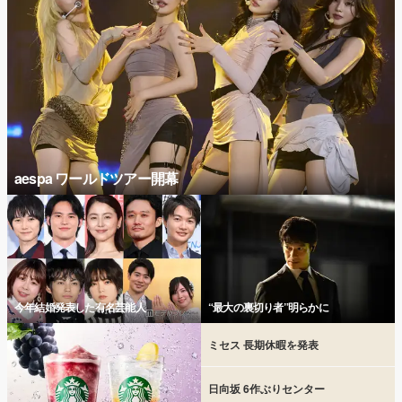
aespa ワールドツアー開幕
今年結婚発表した有名芸能人
“最大の裏切り者”明らかに
ミセス 長期休暇を発表
日向坂 6作ぶりセンター