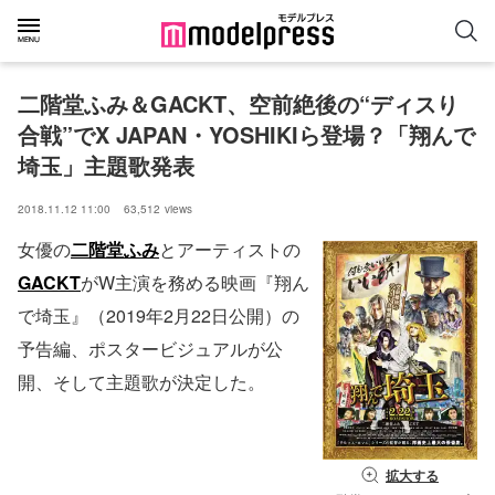
二階堂ふみ＆GACKT、空前絶後の“ディスり
合戦”でX JAPAN・YOSHIKIら登場？「翔んで
埼玉」主題歌発表
2018.11.12 11:00
63,512
views
女優の
二階堂ふみ
とアーティストの
GACKT
がW主演を務める映画『翔ん
で埼玉』（2019年2月22日公開）の
予告編、ポスタービジュアルが公
開、そして主題歌が決定した。
拡大する