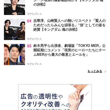
の決戦】
モデルプレス
04
志尊淳、山崎賢人への熱いリスペクト「賢人の
ためだったらみんな頑張る」“信”としての姿を
絶賛【キングダム 魂の決戦】
モデルプレス
05
鈴木亮平ら出演者、劇場版「TOKYO MER」公
開延期にコメント「現実のヒーローたちにチー
ムMERから最大の敬意とエールを」
モデルプレス
もっとみる