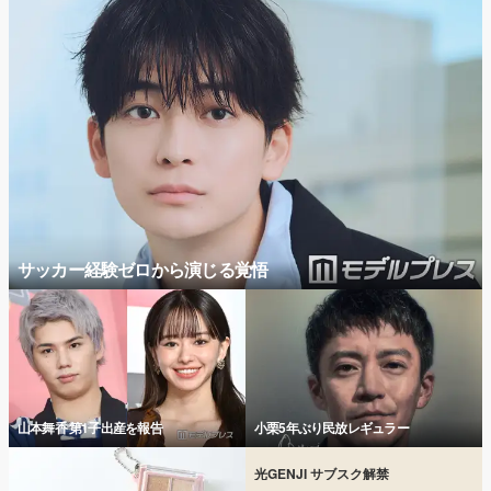
サッカー経験ゼロから演じる覚悟
山本舞香 第1子出産を報告
小栗5年ぶり民放レギュラー
光GENJI サブスク解禁