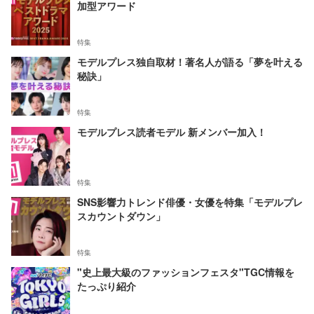
加型アワード
特集
モデルプレス独自取材！著名人が語る「夢を叶える
秘訣」
特集
モデルプレス読者モデル 新メンバー加入！
特集
SNS影響力トレンド俳優・女優を特集「モデルプレ
スカウントダウン」
特集
"史上最大級のファッションフェスタ"TGC情報を
たっぷり紹介