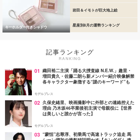
岩田＆イモトが巨大地上絵
星座別8月の運勢ランキング
キーホルダー付きシャドウ
記事ランキング
RANKING
01
織田裕二主演「踊る大捜査線 N.E.W.」趣里・
増田貴久・佐藤二朗ら新メンバー紹介映像解禁
各キャラクター象徴する“謎のキーワード”も
モデルプレス
02
久保史緒里、映画撮影中に外部との連絡控えた
理由 乃木坂46卒業後初主演で母親役に【世界
は美しいと誰かが言った】
モデルプレス
03
“蒙恬”志尊淳、初乗馬で高速トラック追走 馬
シーン増加の撮影秘話明かす【キングダム 魂