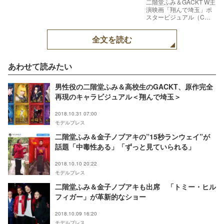
二階堂ふみ＆GACKT W主
演映画「翔んで埼玉」ポ
スタービジュアル（C）
2019映画「翔んで埼玉」
製作委員会
全文を読む
あわせて読みたい
男性役の二階堂ふみ＆高校生のGACKT、原作完全
再現のキャラビジュアル＜翔んで埼玉＞
2018.10.31 07:00
モデルプレス
二階堂ふみ＆金子ノブアキの”15秒ランウェイ”が
話題「中毒性ある」「ずっと見ていられる」
2018.10.10 20:22
モデルプレス
二階堂ふみ＆金子ノブアキも出席 「トミー・ヒル
フィガー」が革新的なショー
2018.10.09 16:20
モデルプレス