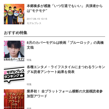
本郷奏多が感激「いつ引退でもいい」 共演者から
は“モテモテ”
2017.06.15 13:15
モデルプレス
おすすめ特集
8月のカバーモデルは映画「ブルーロック」の高橋
文哉
特集
各種エンタメ・ライフスタイルにまつわるランキン
グ＆読者アンケート結果を発表
特集
業界初！ 全プラットフォーム横断の大規模読者参
加型アワード
特集