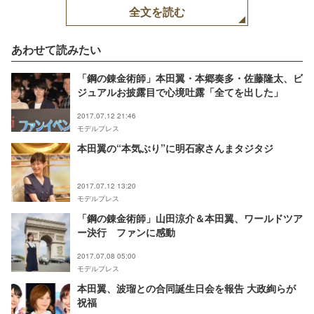
全文を読む
あわせて読みたい
「鋼の錬金術師」本田翼・本郷奏多・佐藤隆太、ビ
ジュアルお披露目で心境吐露「全てを出した」
2017.07.12 21:46
モデルプレス
本田翼の“本気ぶり”に明石家さんまタジタジ
2017.07.12 13:20
モデルプレス
「鋼の錬金術師」山田涼介＆本田翼、ワールドツア
ー決行 ファンに感動
2017.07.08 05:00
モデルプレス
本田翼、波瑠との合同誕生日会を報告 大政絢らが
祝福