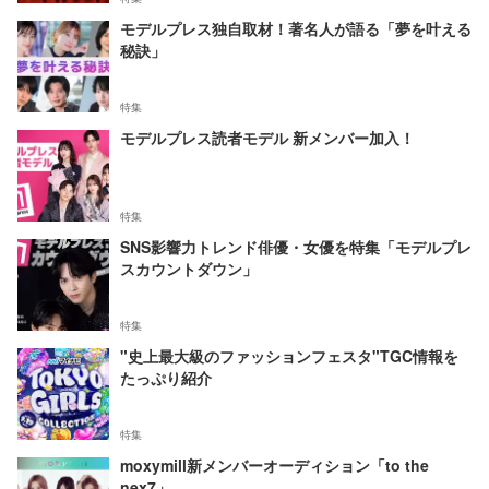
モデルプレス独自取材！著名人が語る「夢を叶える
秘訣」
特集
モデルプレス読者モデル 新メンバー加入！
特集
SNS影響力トレンド俳優・女優を特集「モデルプレ
スカウントダウン」
特集
"史上最大級のファッションフェスタ"TGC情報を
たっぷり紹介
特集
moxymill新メンバーオーディション「to the
nex7」