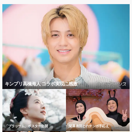
キンプリ高橋海人 コラボ実現に感激
「ブラッサム」ポスター公開
深澤 有田とのテンポ手応え