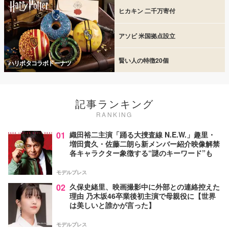
ヒカキン 二千万寄付
アソビ 米国拠点設立
賢い人の特徴20個
ハリポタコラボドーナツ
記事ランキング
RANKING
01
織田裕二主演「踊る大捜査線 N.E.W.」趣里・
増田貴久・佐藤二朗ら新メンバー紹介映像解禁
各キャラクター象徴する“謎のキーワード”も
モデルプレス
02
久保史緒里、映画撮影中に外部との連絡控えた
理由 乃木坂46卒業後初主演で母親役に【世界
は美しいと誰かが言った】
モデルプレス