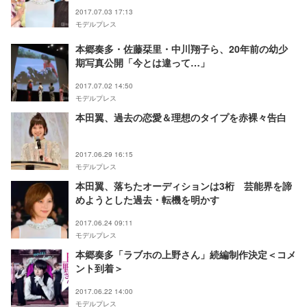
2017.07.03 17:13
モデルプレス
本郷奏多・佐藤栞里・中川翔子ら、20年前の幼少
期写真公開「今とは違って…」
2017.07.02 14:50
モデルプレス
本田翼、過去の恋愛＆理想のタイプを赤裸々告白
2017.06.29 16:15
モデルプレス
本田翼、落ちたオーディションは3桁 芸能界を諦
めようとした過去・転機を明かす
2017.06.24 09:11
モデルプレス
本郷奏多「ラブホの上野さん」続編制作決定＜コメ
ント到着＞
2017.06.22 14:00
モデルプレス