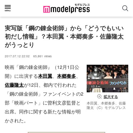
実写版「鋼の錬金術師」から「どうでもいい
初だし情報」？本田翼・本郷奏多・佐藤隆太
がうっとり
2017.07.12 22:02
65,861
views
映画「鋼の錬金術師』（12月1日公
開）に出演する
本田翼
、
本郷奏多
、
佐藤隆太
が12日、都内で行われた
「鋼の錬金術師」ファンイベントの2
拡大する
部「映画パート」に曽利文彦監督と
本田翼、本郷奏多、佐藤
隆太 （C）モデルプレス
出席。同作に関する新たな情報が明
かされた。