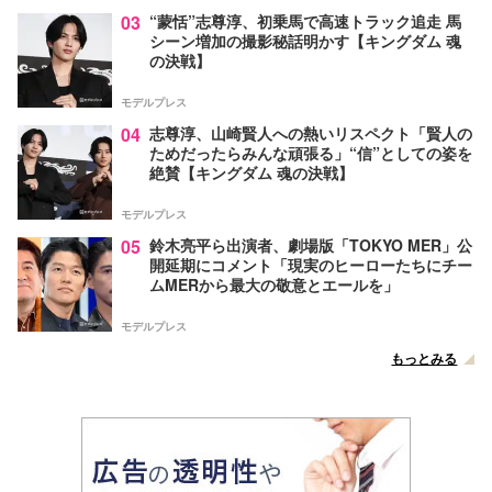
03
“蒙恬”志尊淳、初乗馬で高速トラック追走 馬
シーン増加の撮影秘話明かす【キングダム 魂
の決戦】
モデルプレス
04
志尊淳、山崎賢人への熱いリスペクト「賢人の
ためだったらみんな頑張る」“信”としての姿を
絶賛【キングダム 魂の決戦】
モデルプレス
05
鈴木亮平ら出演者、劇場版「TOKYO MER」公
開延期にコメント「現実のヒーローたちにチー
ムMERから最大の敬意とエールを」
モデルプレス
もっとみる