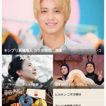
キンプリ高橋海人 コラボ実現に感激
「ブラッサム」ポスター公開
深澤 有田とのテンポ手応え
ヒカキン 二千万寄付
アソビ 米国拠点設立