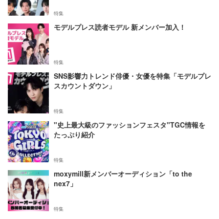
特集
モデルプレス読者モデル 新メンバー加入！
特集
SNS影響力トレンド俳優・女優を特集「モデルプレ
スカウントダウン」
特集
"史上最大級のファッションフェスタ"TGC情報を
たっぷり紹介
特集
moxymill新メンバーオーディション「to the
nex7」
特集