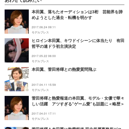
本田翼、落ちたオーディションは3桁 芸能界を諦
めようとした過去・転機を明かす
2017.06.24 09:11
モデルプレス
ヒロイン本田翼、キワドイシーンに体当たり 有田
哲平の連ドラ初主演決定
2017.05.22 06:00
モデルプレス
本田翼、菅田将暉との熱愛質問飛ぶ
2017.04.11 15:59
モデルプレス
菅田将暉と熱愛報道の本田翼、モデル・女優で華々
しい活躍 アツすぎる“ゲーム愛”も話題に＜略歴＞
2017.04.01 17:11
モデルプレス