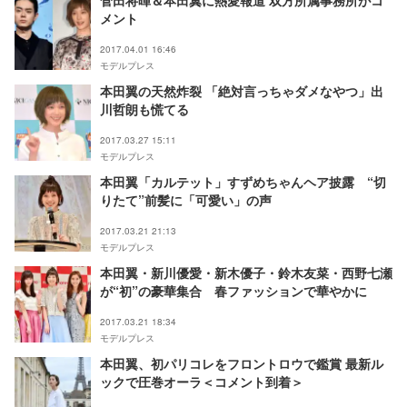
菅田将暉＆本田翼に熱愛報道 双方所属事務所がコ
メント
2017.04.01 16:46
モデルプレス
本田翼の天然炸裂 「絶対言っちゃダメなやつ」出
川哲朗も慌てる
2017.03.27 15:11
モデルプレス
本田翼「カルテット」すずめちゃんヘア披露 “切
りたて”前髪に「可愛い」の声
2017.03.21 21:13
モデルプレス
本田翼・新川優愛・新木優子・鈴木友菜・西野七瀬
が“初”の豪華集合 春ファッションで華やかに
2017.03.21 18:34
モデルプレス
本田翼、初パリコレをフロントロウで鑑賞 最新ル
ックで圧巻オーラ＜コメント到着＞