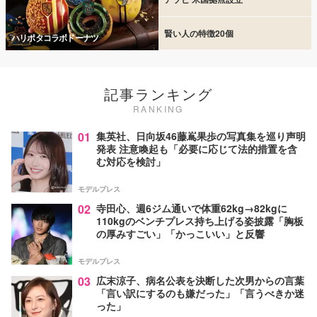
賢い人の特徴20個
ハリポタコラボドーナツ
記事ランキング
RANKING
01
集英社、日向坂46藤嶌果歩の写真集を巡り声明
発表 注意喚起も「必要に応じて法的措置を含
む対応を検討」
モデルプレス
02
寺田心、週6ジム通いで体重62kg→82kgに
110kgのベンチプレス持ち上げる姿披露「胸板
の厚みすごい」「かっこいい」と反響
モデルプレス
03
広末涼子、病名公表を決断した次男からの言葉
「言い訳にするのも嫌だった」「言うべきか迷
った」