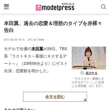
本田翼、過去の恋愛＆理想のタイプを赤裸々
告白
2017.06.29 16:15
347,120
views
モデルで女優の
本田翼
が28日、TBS
系『ラストキス～最後にキスするデ
ート～』（23時56分より）にゲスト
出演。恋愛観を明かした。
拡大する
「ラストキス～最後にキ
スするデート～」に出演
した本田翼 （C）モデル
プレス
全文を読む
あわせて読みたい