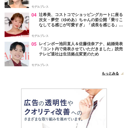
モデルプレス
04
辻希美、コストコでショッピングカートに座る
次女・夢空（ゆめあ）ちゃんの姿公開「乗りこ
なしてる感じが可愛すぎ」「成長を感じる」の
声
モデルプレス
05
レインボー池田直人＆佐藤佳奈アナ、結婚発表
「コント内で発表させていただきました」読売
テレビ退社は生活拠点変更のため
モデルプレス
もっとみる