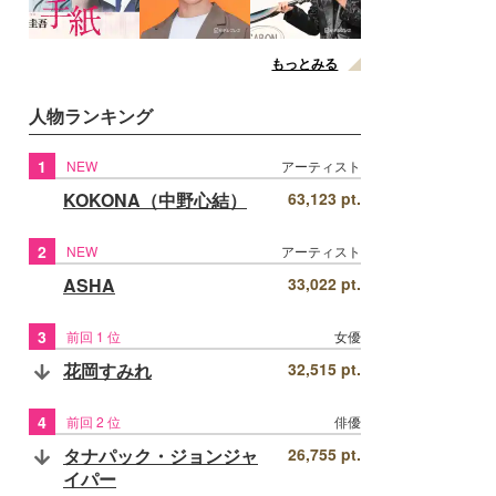
もっとみる
人物ランキング
1
NEW
アーティスト
KOKONA（中野心結）
63,123 pt.
2
NEW
アーティスト
ASHA
33,022 pt.
3
前回 1 位
女優
花岡すみれ
32,515 pt.
4
前回 2 位
俳優
タナパック・ジョンジャ
26,755 pt.
イパー