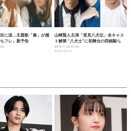
目に涙…主題歌「奏」が感
山崎賢人主演「里見八犬伝」全キャス
ちフレ」新予告
ト解禁 “八犬士”に初舞台の西銘駿ら
:00
2016.11.30 07:00
モデルプレス