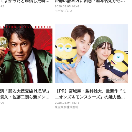
てよかったと確信した瞬
距離の詰め方に困惑「基本否定から入
は美しいと誰かが言った】
る会話をしてしまった」【5秒で完全犯
:42
2026.08.05 16:42
モデルプレス
罪を生成する方法】
「踊る大捜査線 N.E.W.」
【PR】宮城舞・島村雄大、最新作『ミ
貴久・佐藤二朗ら新メンバ
ニオンズ＆モンスターズ』の魅力熱弁
解禁 各キャラクター象徴す
ハチャメチャだけじゃない“友情と
:00
2026.08.04 18:15
東宝東和株式会社
ーワード”も
絆”に感動