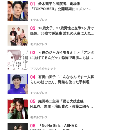
01
鈴木亮平ら出演者、劇場版
「TOKYO MER」公開延期にコメント
「現実のヒーローたちにチームMERから
最大の敬意とエールを」
モデルプレス
02
15歳女子、27歳男性と交際1ヶ月で
妊娠…36歳で孫誕生 波乱の人生に人気タ
レント思わずツッコミ「だいぶ危ねえ
よ！」
モデルプレス
03
＜俺のジャガイモ食え！＞「アンタ
にあげてるんだッ」恐怖で鳥肌…もはや
ストーカー？【第3話まんが】
ママスタ☆セレクト
04
有働由美子「こんなもんです一人暮
らしの朝ごはん」野菜を使った手料理公
開「作ってみたい」「ヘルシーで美味し
そう」と反響
モデルプレス
05
織田裕二主演「踊る大捜査線
N.E.W.」趣里・増田貴久・佐藤二朗ら新
メンバー紹介映像解禁 各キャラクター象
徴する“謎のキーワード”も
モデルプレス
06
「No No Girls」ASHA＆