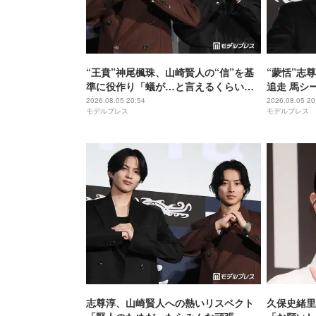
“王賁”神尾楓珠、山崎賢人の“信”を基
“蒙恬”志
準に役作り「蟻が…と言えるくらいの
追走 馬シ
説得力がないと」【キングダム 魂の決
【キングダ
2026.08.05 20:54
2026.08.05 20
モデルプレス
モデルプレス
戦】
志尊淳、山崎賢人への熱いリスペクト
久保史緒里