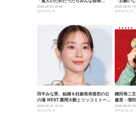
「賢人のためだったらみんな頑張
「お願いし
る」“信”としての姿を絶賛【キングダ
間」【世界
2026.08.05 19:46
2026.08.05 19
モデルプレス
モデルプレス
ム 魂の決戦】
田中みな実、結婚＆妊娠発表後初の公
織田裕二主演
の場 WEST.重岡大毅とツッコミトーク
趣里・増田
「子役みたいな子なので…」【5秒で完
ー紹介映像
2026.08.05 16:19
2026.08.05 06
モデルプレス
モデルプレス
全犯罪を生成する方法】
る“謎のキ