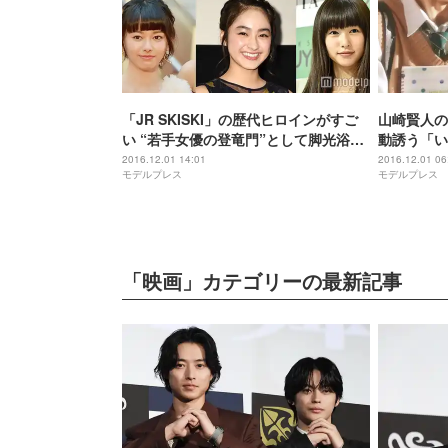
「JR SKISKI」の歴代ヒロインがすご
山崎賢人の
い “若手女優の登竜門”として脚光浴び
動誘う「い
る
2016.12.01 14:01
2016.12.01 06
モデルプレス
モデルプレス
「映画」カテゴリーの最新記事