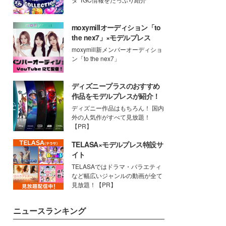
moxymillオーディション「to
the nex7」×モデルプレス
moxymill新メンバーオーディショ
ン「to the nex7」
ディズニープラスのおすすめ
作品をモデルプレスが紹介！
ディズニー作品はもちろん！ 国内
外の人気作がすべて見放題！
【PR】
TELASA×モデルプレス特設サ
イト
TELASAではドラマ・バラエティ
など幅広いジャンルの動画が全て
見放題！【PR】
ニュースランキング