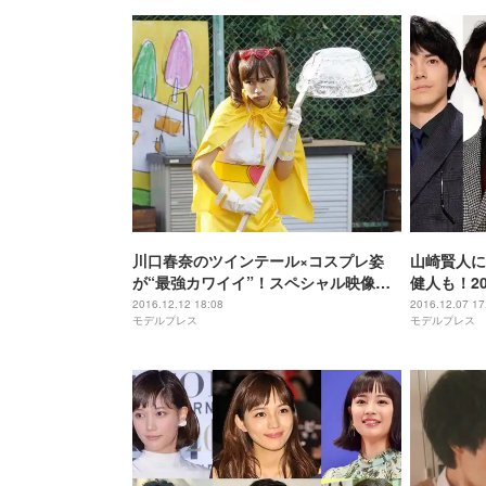
川口春奈のツインテール×コスプレ姿
山崎賢人に永
が“最強カワイイ”！スペシャル映像も
健人も！2
公開
2016.12.12 18:08
2016.12.07 17
モデルプレス
モデルプレス