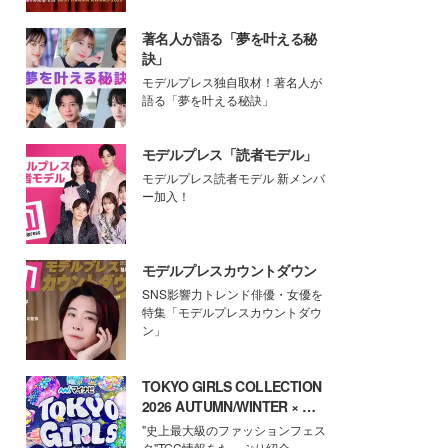
著名人が語る「夢を叶える秘
訣」
モデルプレス独自取材！著名人が
語る「夢を叶える秘訣」
モデルプレス「読者モデル」
モデルプレス読者モデル 新メンバ
ー加入！
モデルプレスカウントダウン
SNS影響力トレンド俳優・女優を
特集「モデルプレスカウントダウ
ン」
TOKYO GIRLS COLLECTION
2026 AUTUMN/WINTER × モ
デルプレス
"史上最大級のファッションフェス
タ"TGC情報をたっぷり紹介