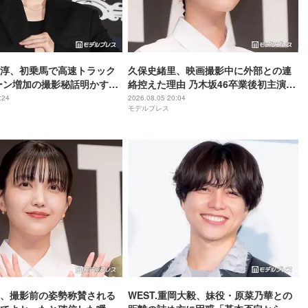
尊淳、初乗馬で高速トラック
久保史緒里、映画撮影中に外部との連
ーン増加の撮影秘話明かす
絡控えた理由 乃木坂46卒業後初主演で
ム 魂の決戦】
母親役に【世界は美しいと誰かが言っ
:24
2026.08.05 20:04
モデルプレス
た】
、撮影前の姿勢称賛される
WEST.重岡大毅、妹役・原菜乃華との