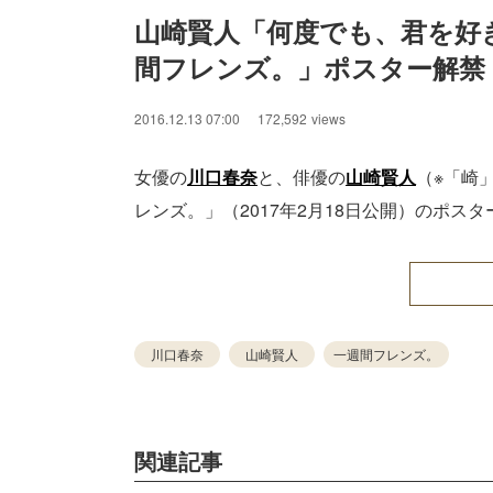
山崎賢人「何度でも、君を好き
間フレンズ。」ポスター解禁
2016.12.13 07:00
172,592
views
女優の
川口春奈
と、俳優の
山崎賢人
（※「崎
レンズ。」（2017年2月18日公開）のポス
川口春奈
山崎賢人
一週間フレンズ。
関連記事