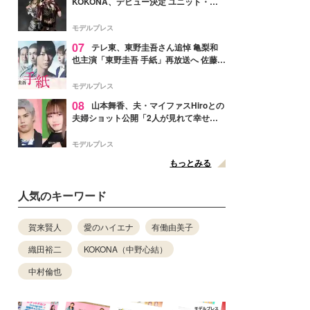
KOKONA、デビュー決定 ユニット・
TAKARAとしてセルフプロデュース楽曲
リリースへ
モデルプレス
07
テレ東、東野圭吾さん追悼 亀梨和
也主演「東野圭吾 手紙」再放送へ 佐藤隆
太・本田翼・中村倫也ら出演
モデルプレス
08
山本舞香、夫・マイファスHiroとの
夫婦ショット公開「2人が見れて幸せ」
「仲の良さが伝わってくる」と反響
モデルプレス
もっとみる
人気のキーワード
賀来賢人
愛のハイエナ
有働由美子
織田裕二
KOKONA（中野心結）
中村倫也