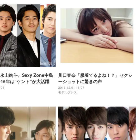
山絢斗、Sexy Zone中島
川口春奈「服着てるよね！？」セクシ
016年は“ケント”が大活躍
ーショットに驚きの声
:04
2016.12.01 18:07
モデルプレス