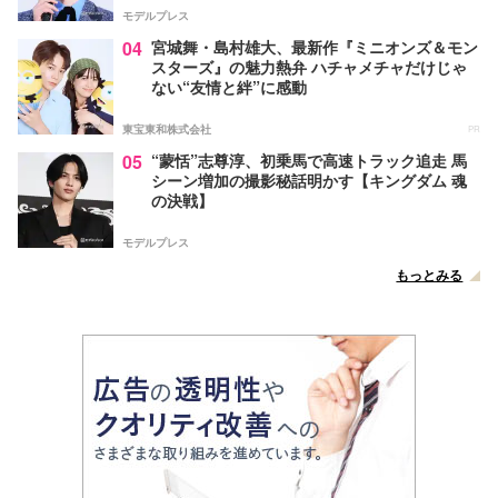
モデルプレス
04
宮城舞・島村雄大、最新作『ミニオンズ＆モン
スターズ』の魅力熱弁 ハチャメチャだけじゃ
ない“友情と絆”に感動
東宝東和株式会社
PR
05
“蒙恬”志尊淳、初乗馬で高速トラック追走 馬
シーン増加の撮影秘話明かす【キングダム 魂
の決戦】
モデルプレス
もっとみる