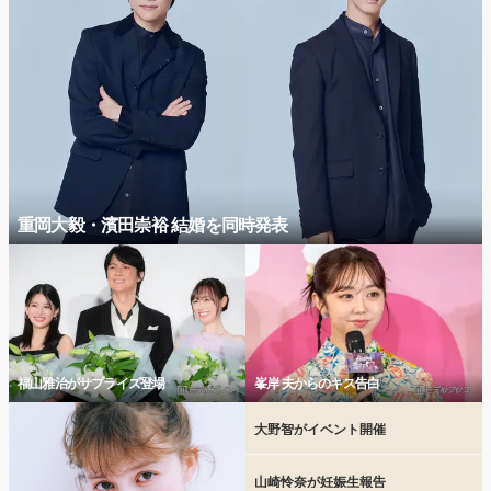
重岡大毅・濱田崇裕 結婚を同時発表
福山雅治がサプライズ登場
峯岸 夫からのキス告白
大野智がイベント開催
山崎怜奈が妊娠生報告