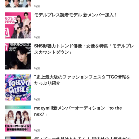
特集
モデルプレス読者モデル 新メンバー加入！
特集
SNS影響力トレンド俳優・女優を特集「モデルプレ
スカウントダウン」
特集
"史上最大級のファッションフェスタ"TGC情報を
たっぷり紹介
特集
moxymill新メンバーオーディション「to the
nex7」
特集
ディズニー作品はもちろん！ 国内外の人気作がす