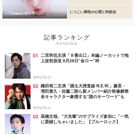
しつこい異性の心理と対処法
バブみfaceの作り方
記事ランキング
RANKING
01
二宮和也主演「８番出口」本編ノーカットで地
上波初放送 8月28日“金ロー”枠
モデルプレス
02
織田裕二主演「踊る大捜査線 N.E.W.」趣里・
増田貴久・佐藤二朗ら新メンバー紹介映像解禁
各キャラクター象徴する“謎のキーワード”も
モデルプレス
03
高橋文哉、“大先輩”のサプライズ参加に「一気
に委縮しちゃいました」【ブルーロック】