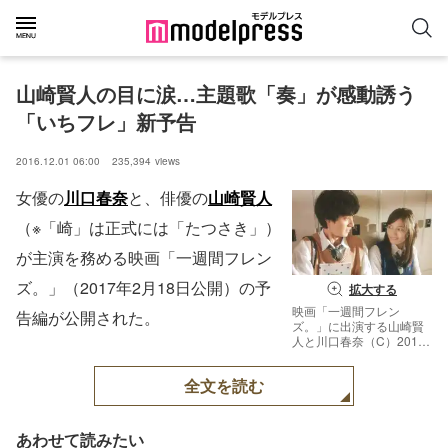
山崎賢人の目に涙…主題歌「奏」が感動誘う
「いちフレ」新予告
2016.12.01 06:00
235,394
views
女優の
川口春奈
と、俳優の
山崎賢人
（※「崎」は正式には「たつさき」）
が主演を務める映画「一週間フレン
ズ。」（2017年2月18日公開）の予
拡大する
映画「一週間フレン
告編が公開された。
ズ。」に出演する山崎賢
人と川口春奈（C）2017
葉月抹茶／スクウェアエ
ニックス・映画「一週間
全文を読む
フレンズ。」製作委員会
あわせて読みたい