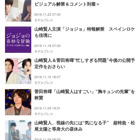
ビジュアル解禁＆コメント到着＞
2016.11.22 07:00
モデルプレス
山崎賢人主演「ジョジョ」特報解禁 スペインロケ
も佳境に
2016.11.18 07:00
モデルプレス
山崎賢人＆菅田将暉“忙しすぎる問題”今後の公開予
定作をおさらい
2016.11.15 18:07
モデルプレス
菅田将暉「山崎賢人はすごい」“胸キュンの先輩”を
称賛
2016.11.05 19:31
モデルプレス
山崎賢人、視線の先には“気になる子” 超特急・松
尾太陽と等身大の昼休み
2016.11.04 08:00