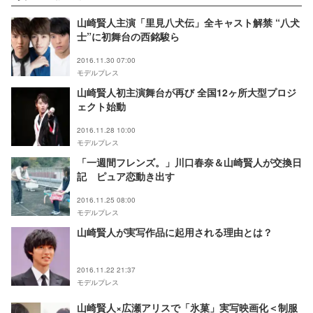
山崎賢人主演「里見八犬伝」全キャスト解禁 “八犬
士”に初舞台の西銘駿ら
2016.11.30 07:00
モデルプレス
山崎賢人初主演舞台が再び 全国12ヶ所大型プロジ
ェクト始動
2016.11.28 10:00
モデルプレス
「一週間フレンズ。」川口春奈＆山崎賢人が交換日
記 ピュア恋動き出す
2016.11.25 08:00
モデルプレス
山崎賢人が実写作品に起用される理由とは？
2016.11.22 21:37
モデルプレス
山崎賢人×広瀬アリスで「氷菓」実写映画化＜制服