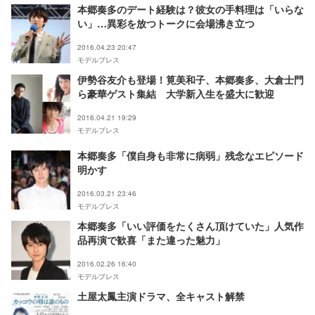
本郷奏多のデート経験は？彼女の手料理は「いらな
い」…異彩を放つトークに会場沸き立つ
2016.04.23 20:47
モデルプレス
伊勢谷友介も登場！筧美和子、本郷奏多、大倉士門
ら豪華ゲスト集結 大学新入生を盛大に歓迎
2016.04.21 19:29
モデルプレス
本郷奏多「僕自身も非常に病弱」残念なエピソード
明かす
2016.03.21 23:46
モデルプレス
本郷奏多「いい評価をたくさん頂けていた」人気作
品再演で歓喜「また違った魅力」
2016.02.26 16:40
モデルプレス
土屋太鳳主演ドラマ、全キャスト解禁