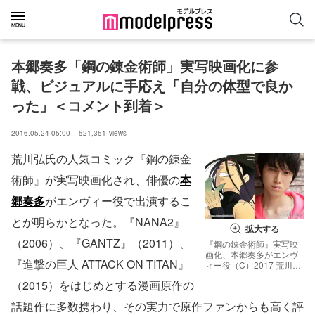
本郷奏多「鋼の錬金術師」実写映画化に参
戦、ビジュアルに手応え「自分の体型で良か
った」＜コメント到着＞
2016.05.24 05:00
521,351
views
荒川弘氏の人気コミック『鋼の錬金
術師』が実写映画化され、俳優の
本
郷奏多
がエンヴィー役で出演するこ
とが明らかとなった。『NANA2』
拡大する
（2006）、『GANTZ』（2011）、
『鋼の錬金術師』実写映
画化、本郷奏多がエンヴ
『進撃の巨人 ATTACK ON TITAN』
ィー役（C）2017 荒川弘
／SQUARE ENIX （C）
（2015）をはじめとする漫画原作の
2017映画「鋼の錬金術
師」製作委員会
話題作に多数携わり、その実力で原作ファンからも高く評