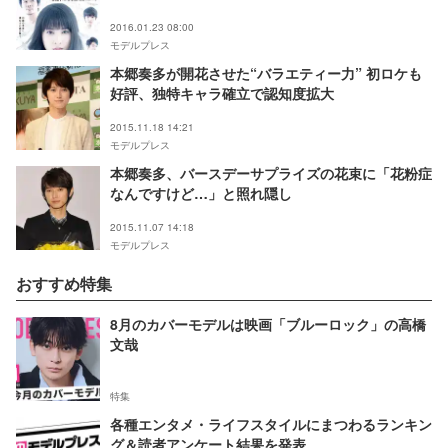
2016.01.23 08:00
モデルプレス
本郷奏多が開花させた“バラエティー力” 初ロケも
好評、独特キャラ確立で認知度拡大
2015.11.18 14:21
モデルプレス
本郷奏多、バースデーサプライズの花束に「花粉症
なんですけど…」と照れ隠し
2015.11.07 14:18
モデルプレス
おすすめ特集
8月のカバーモデルは映画「ブルーロック」の高橋
文哉
特集
各種エンタメ・ライフスタイルにまつわるランキン
グ＆読者アンケート結果を発表