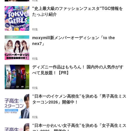
特集
"史上最大級のファッションフェスタ"TGC情報を
たっぷり紹介
特集
moxymill新メンバーオーディション「to the
nex7」
特集
ディズニー作品はもちろん！ 国内外の人気作がす
べて見放題！【PR】
特集
“日本一のイケメン高校生”を決める「男子高生ミス
ターコン2026」開催中！
特集
“日本一かわいい女子高生”を決める「女子高生ミス