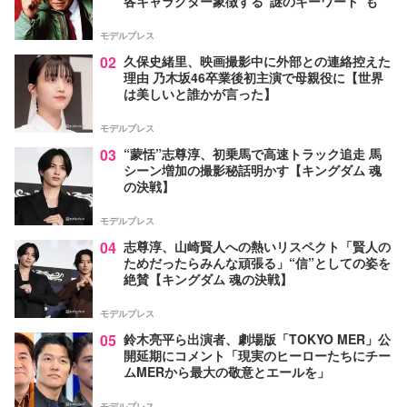
各キャラクター象徴する“謎のキーワード”も
モデルプレス
02
久保史緒里、映画撮影中に外部との連絡控えた
理由 乃木坂46卒業後初主演で母親役に【世界
は美しいと誰かが言った】
モデルプレス
03
“蒙恬”志尊淳、初乗馬で高速トラック追走 馬
シーン増加の撮影秘話明かす【キングダム 魂
の決戦】
モデルプレス
04
志尊淳、山崎賢人への熱いリスペクト「賢人の
ためだったらみんな頑張る」“信”としての姿を
絶賛【キングダム 魂の決戦】
モデルプレス
05
鈴木亮平ら出演者、劇場版「TOKYO MER」公
開延期にコメント「現実のヒーローたちにチー
ムMERから最大の敬意とエールを」
モデルプレス