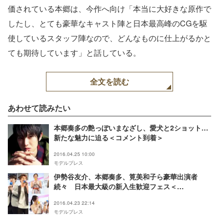
価されている本郷は、今作へ向け「本当に大好きな原作で
したし、とても豪華なキャスト陣と日本最高峰のCGを駆
使しているスタッフ陣なので、どんなものに仕上がるかと
ても期待しています」と話している。
全文を読む
あわせて読みたい
本郷奏多の艶っぽいまなざし、愛犬と2ショット…
新たな魅力に迫る＜コメント到着＞
2016.04.25 10:00
モデルプレス
伊勢谷友介、本郷奏多、筧美和子ら豪華出演者
続々 日本最大級の新入生歓迎フェス＜
Freshman’s Fes 2016＞
2016.04.23 22:14
モデルプレス