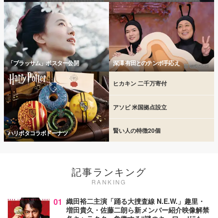
「ブラッサム」ポスター公開
深澤 有田とのテンポ手応え
ヒカキン 二千万寄付
アソビ 米国拠点設立
賢い人の特徴20個
ハリポタコラボドーナツ
記事ランキング
RANKING
01
織田裕二主演「踊る大捜査線 N.E.W.」趣里・
増田貴久・佐藤二朗ら新メンバー紹介映像解禁